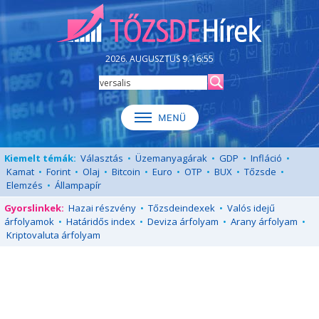
2026. AUGUSZTUS 9. 16:55
Kiemelt témák:
Választás
•
Üzemanyagárak
•
GDP
•
Infláció
•
Kamat
•
Forint
•
Olaj
•
Bitcoin
•
Euro
•
OTP
•
BUX
•
Tőzsde
•
Elemzés
•
Állampapír
Gyorslinkek:
Hazai részvény
•
Tőzsdeindexek
•
Valós idejű
árfolyamok
•
Határidős index
•
Deviza árfolyam
•
Arany árfolyam
•
Kriptovaluta árfolyam