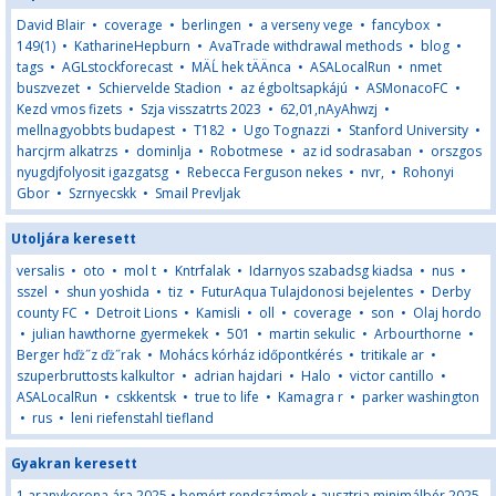
David Blair
•
coverage
•
berlingen
•
a verseny vege
•
fancybox
•
149(1)
•
KatharineHepburn
•
AvaTrade withdrawal methods
•
blog
•
tags
•
AGLstockforecast
•
MÄĹ hek tÄÄnca
•
ASALocalRun
•
nmet
buszvezet
•
Schiervelde Stadion
•
az égboltsapkájú
•
ASMonacoFC
•
Kezd vmos fizets
•
Szja visszatrts 2023
•
62,01,nAyAhwzj
•
mellnagyobbts budapest
•
T182
•
Ugo Tognazzi
•
Stanford University
•
harcjrm alkatrzs
•
dominlja
•
Robotmese
•
az id sodrasaban
•
orszgos
nyugdjfolyosit igazgatsg
•
Rebecca Ferguson nekes
•
nvr,
•
Rohonyi
Gbor
•
Szrnyecskk
•
Smail Prevljak
Utoljára keresett
versalis
•
oto
•
mol t
•
Kntrfalak
•
Idarnyos szabadsg kiadsa
•
nus
•
sszel
•
shun yoshida
•
tiz
•
FuturAqua Tulajdonosi bejelentes
•
Derby
county FC
•
Detroit Lions
•
Kamisli
•
oll
•
coverage
•
son
•
Olaj hordo
•
julian hawthorne gyermekek
•
501
•
martin sekulic
•
Arbourthorne
•
Berger hďż˝z ďż˝rak
•
Mohács kórház időpontkérés
•
tritikale ar
•
szuperbruttosts kalkultor
•
adrian hajdari
•
Halo
•
victor cantillo
•
ASALocalRun
•
cskkentsk
•
true to life
•
Kamagra r
•
parker washington
•
rus
•
leni riefenstahl tiefland
Gyakran keresett
1 aranykorona ára 2025
•
bemért rendszámok
•
ausztria minimálbér 2025