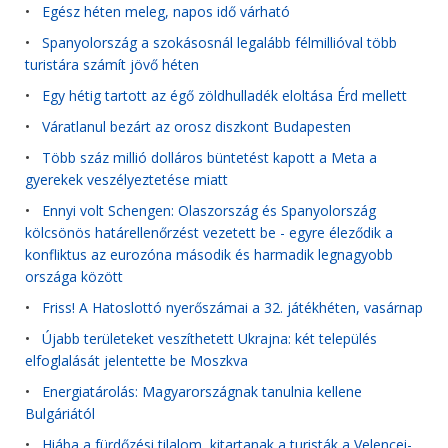
•
Egész héten meleg, napos idő várható
•
Spanyolország a szokásosnál legalább félmillióval több
turistára számít jövő héten
•
Egy hétig tartott az égő zöldhulladék eloltása Érd mellett
•
Váratlanul bezárt az orosz diszkont Budapesten
•
Több száz millió dolláros büntetést kapott a Meta a
gyerekek veszélyeztetése miatt
•
Ennyi volt Schengen: Olaszország és Spanyolország
kölcsönös határellenőrzést vezetett be - egyre éleződik a
konfliktus az eurozóna második és harmadik legnagyobb
országa között
•
Friss! A Hatoslottó nyerőszámai a 32. játékhéten, vasárnap
•
Újabb területeket veszíthetett Ukrajna: két település
elfoglalását jelentette be Moszkva
•
Energiatárolás: Magyarországnak tanulnia kellene
Bulgáriától
•
Hiába a fürdőzési tilalom, kitartanak a turisták a Velencei-