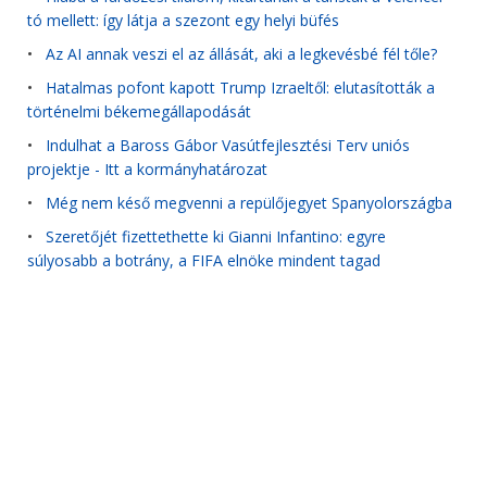
tó mellett: így látja a szezont egy helyi büfés
•
Az AI annak veszi el az állását, aki a legkevésbé fél tőle?
•
Hatalmas pofont kapott Trump Izraeltől: elutasították a
történelmi békemegállapodását
•
Indulhat a Baross Gábor Vasútfejlesztési Terv uniós
projektje - Itt a kormányhatározat
•
Még nem késő megvenni a repülőjegyet Spanyolországba
•
Szeretőjét fizettethette ki Gianni Infantino: egyre
súlyosabb a botrány, a FIFA elnöke mindent tagad