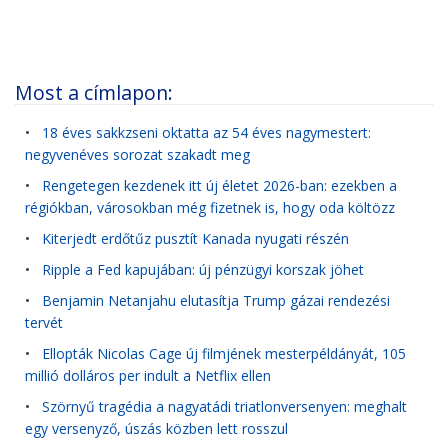
Most a címlapon:
•
18 éves sakkzseni oktatta az 54 éves nagymestert:
negyvenéves sorozat szakadt meg
•
Rengetegen kezdenek itt új életet 2026-ban: ezekben a
régiókban, városokban még fizetnek is, hogy oda költözz
•
Kiterjedt erdőtűz pusztít Kanada nyugati részén
•
Ripple a Fed kapujában: új pénzügyi korszak jöhet
•
Benjamin Netanjahu elutasítja Trump gázai rendezési
tervét
•
Ellopták Nicolas Cage új filmjének mesterpéldányát, 105
millió dolláros per indult a Netflix ellen
•
Szörnyű tragédia a nagyatádi triatlonversenyen: meghalt
egy versenyző, úszás közben lett rosszul