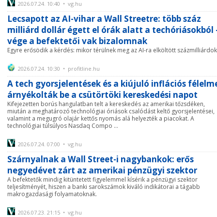
2026.07.24. 10:40 • vg.hu
Lecsapott az AI-vihar a Wall Streetre: több száz
milliárd dollár égett el órák alatt a techóriásokból 
vége a befektetői vak bizalomnak
Egyre erősödik a kérdés: mikor térülnek meg az AI-ra elköltött százmilliárdok
2026.07.24. 10:30 • profitline.hu
A tech gyorsjelentések és a kiújuló inflációs félelm
árnyékolták be a csütörtöki kereskedési napot
Kifejezetten borús hangulatban telt a kereskedés az amerikai tőzsdéken,
miután a meghatározó technológiai óriások csalódást keltő gyorsjelentései,
valamint a megugró olajár kettős nyomás alá helyezték a piacokat. A
technológiai túlsúlyos Nasdaq Compo ...
2026.07.24. 07:00 • vg.hu
Szárnyalnak a Wall Street-i nagybankok: erős
negyedévet zárt az amerikai pénzügyi szektor
A befektetők mindig kitüntetett figyelemmel kísérik a pénzügyi szektor
teljesítményét, hiszen a banki sarokszámok kiváló indikátorai a tágabb
makrogazdasági folyamatoknak.
2026.07.23. 21:15 • vg.hu