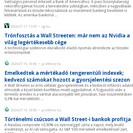
Valóságos pénzeső érkezett a Bank of Americához. A piaci bizonytalanság
rekordforgalmat hozott a kereskedési üzletágban, miközben a nagyvállalati
felvásárlások és tőzsdei kibocsátások az investment banking bevételeit is
kilőtték. Az amerikai bankóriá ...
2026.07.17. 17:05 • vg.hu
Trónfosztás a Wall Streeten: már nem az Nvidia a
világ legértékesebb cége
A technológiai szektoron eluralkodó eladói nyomás átrendezte az tőzsdei
erőviszonyokat.
2026.07.16. 10:00 • profitline.hu
Emelkedtek a mértékadó tengerentúli indexek;
kedvező számokat hozott a gyorsjelentési szezon
A Wall Streeten az erős vállalati gyorsjelentések és a kedvező inflációs adato
elmosták a közel-keleti konfliktus miatti aggodalmat. A fogyasztói után a
termelői árindex is a vártnál alacsonyabb lett júniusban, havi összevetésben
0,3%-kal mérséklődö ...
2026.07.15. 10:00 • profitline.hu
Történelmi csúcson a Wall Street-i bankok profitja
A Nasdaq composite +0,90%-os nyereséggel zárta a napot, mely kiváló
eredményt, az AI rali támogatta. Az S&P 500 mérsékelt emelkedéssel zárt,