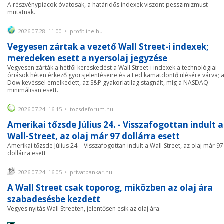
A részvénypiacok óvatosak, a határidős indexek viszont pesszimizmust
mutatnak.
2026.07.28. 11:00 • profitline.hu
Vegyesen zártak a vezető Wall Street-i indexek;
meredeken esett a nyersolaj jegyzése
Vegyesen zárták a hétfői kereskedést a Wall Street-i indexek a technológiai
óriások héten érkező gyorsjelentéseire és a Fed kamatdöntő ülésére várva; 
Dow kevéssel emelkedett, az S&P gyakorlatilag stagnált, míg a NASDAQ
minimálisan esett.
2026.07.24. 16:15 • tozsdeforum.hu
Amerikai tőzsde Július 24. - Visszafogottan indult a
Wall-Street, az olaj már 97 dollárra esett
Amerikai tőzsde Július 24. - Visszafogottan indult a Wall-Street, az olaj már 97
dollárra esett
2026.07.24. 16:05 • privatbankar.hu
A Wall Street csak toporog, miközben az olaj ára
szabadesésbe kezdett
Vegyes nyitás Wall Streeten, jelentősen esik az olaj ára.