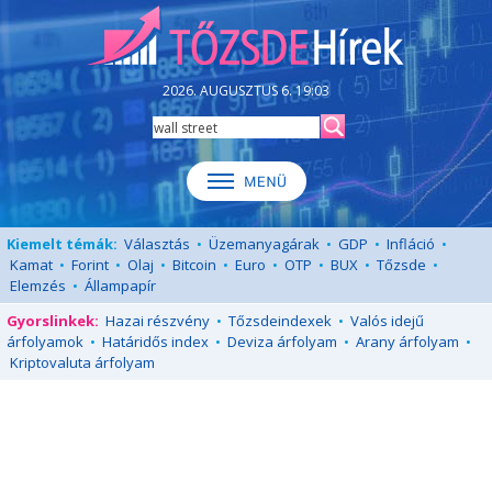
2026. AUGUSZTUS 6. 19:03
Kiemelt témák:
Választás
•
Üzemanyagárak
•
GDP
•
Infláció
•
Kamat
•
Forint
•
Olaj
•
Bitcoin
•
Euro
•
OTP
•
BUX
•
Tőzsde
•
Elemzés
•
Állampapír
Gyorslinkek:
Hazai részvény
•
Tőzsdeindexek
•
Valós idejű
árfolyamok
•
Határidős index
•
Deviza árfolyam
•
Arany árfolyam
•
Kriptovaluta árfolyam