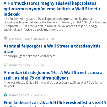
A Hormuzi-szoros megnyitásával kapcsolatos
optimizmus nyomán emelkedtek a Wall Street-i
indexek
Az iráni békemegállapodással kapcsolatos optimizmus hajtotta a
részvényindexeket felfelé csütörtökön az USA-ban, az S&P500 1,1, a Nasdaq
Composite 1,9-ot emelkedett, a Dow 0,1%-kal araszolt feljebb, ahogy
enyhültek az inflációs aggodalmak, noha a ...
2026.06.18. 16:25 • privatbankar.hu
Azonnal felpörgött a Wall Street a tőzsdenyitás
után
Az európai gázár eközben visszaesett.
2026.06.16. 17:25 • tozsdeforum.hu
Amerikai tőzsde Június 16. - A Wall Street csúcsra
száll, az olaj 79 dollárra süllyedt
Amerikai tőzsde Június 16. - A Wall Street csúcsra száll, az olaj 79 dollárra
süllyedt
2026.06.16. 09:00 • profitline.hu
Emelkedéssel zárták a hétfői kereskedést a vezető