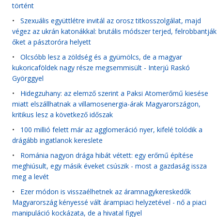
történt
•
Szexuális együttlétre invitál az orosz titkosszolgálat, majd
végez az ukrán katonákkal: brutális módszer terjed, felrobbantják
őket a pásztoróra helyett
•
Olcsóbb lesz a zöldség és a gyümölcs, de a magyar
kukoricaföldek nagy része megsemmisült - Interjú Raskó
Györggyel
•
Hidegzuhany: az elemző szerint a Paksi Atomerőmű kiesése
miatt elszállhatnak a villamosenergia-árak Magyarországon,
kritikus lesz a következő időszak
•
100 millió felett már az agglomeráció nyer, kifelé tolódik a
drágább ingatlanok kereslete
•
Románia nagyon drága hibát vétett: egy erőmű építése
meghiúsult, egy másik éveket csúszik - most a gazdaság issza
meg a levét
•
Ezer módon is visszaélhetnek az áramnagykereskedők
Magyarország kényessé vált árampiaci helyzetével - nő a piaci
manipuláció kockázata, de a hivatal figyel