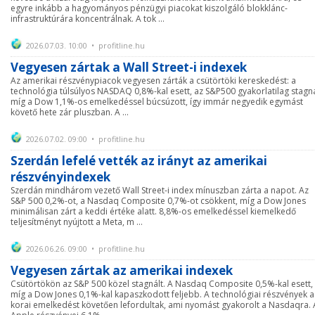
egyre inkább a hagyományos pénzügyi piacokat kiszolgáló blokklánc-
infrastruktúrára koncentrálnak. A tok ...
2026.07.03. 10:00 • profitline.hu
Vegyesen zártak a Wall Street-i indexek
Az amerikai részvénypiacok vegyesen zárták a csütörtöki kereskedést: a
technológia túlsúlyos NASDAQ 0,8%-kal esett, az S&P500 gyakorlatilag stagná
míg a Dow 1,1%-os emelkedéssel búcsúzott, így immár negyedik egymást
követő hete zár pluszban. A ...
2026.07.02. 09:00 • profitline.hu
Szerdán lefelé vették az irányt az amerikai
részvényindexek
Szerdán mindhárom vezető Wall Street-i index mínuszban zárta a napot. Az
S&P 500 0,2%-ot, a Nasdaq Composite 0,7%-ot csökkent, míg a Dow Jones
minimálisan zárt a keddi értéke alatt. 8,8%-os emelkedéssel kiemelkedő
teljesítményt nyújtott a Meta, m ...
2026.06.26. 09:00 • profitline.hu
Vegyesen zártak az amerikai indexek
Csütörtökön az S&P 500 közel stagnált. A Nasdaq Composite 0,5%-kal esett,
míg a Dow Jones 0,1%-kal kapaszkodott feljebb. A technológiai részvények a
korai emelkedést követően lefordultak, ami nyomást gyakorolt a Nasdaqra. 