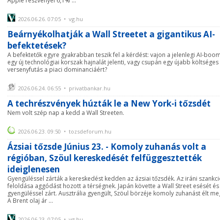
Apple részvényei 6,1% ...
2026.06.26. 07:05 • vg.hu
Beárnyékolhatják a Wall Streetet a gigantikus AI-
befektetések?
A befektetők egyre gyakrabban teszik fel a kérdést: vajon a jelenlegi AI-boo
egy új technológiai korszak hajnalát jelenti, vagy csupán egy újabb költséges
versenyfutás a piaci dominanciáért?
2026.06.24. 06:55 • privatbankar.hu
A techrészvények húzták le a New York-i tőzsdét
Nem volt szép nap a kedd a Wall Streeten.
2026.06.23. 09:50 • tozsdeforum.hu
Ázsiai tőzsde Június 23. - Komoly zuhanás volt a
régióban, Szöul kereskedését felfüggesztették
ideiglenesen
Gyengüléssel zárták a kereskedést kedden az ázsiai tőzsdék. Az iráni szankc
feloldása aggódást hozott a térségnek. Japán követte a Wall Street esését és
gyengüléssel zárt. Ausztrália gyengült, Szöul börzéje komoly zuhanást élt me
A Brent olaj ár ...
2026.06.23. 07:05 • vg.hu