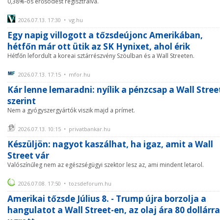
0,38%-os erősödést regisztrálva.
2026.07.13. 17:30 • vg.hu
Egy napig villogott a tőzsdeújonc Amerikában,
hétfőn már ott ütik az SK Hynixet, ahol érik
Hétfőn lefordult a koreai sztárrészvény Szöulban és a Wall Streeten.
2026.07.13. 17:15 • mfor.hu
Kár lenne lemaradni: nyílik a pénzcsap a Wall Stree
szerint
Nem a gyógyszergyártók viszik majd a prímet.
2026.07.13. 10:15 • privatbankar.hu
Készüljön: nagyot kaszálhat, ha igaz, amit a Wall
Street vár
Valószínűleg nem az egészségügyi szektor lesz az, ami mindent letarol.
2026.07.08. 17:50 • tozsdeforum.hu
Amerikai tőzsde Július 8. - Trump újra borzolja a
hangulatot a Wall Street-en, az olaj ára 80 dollárra