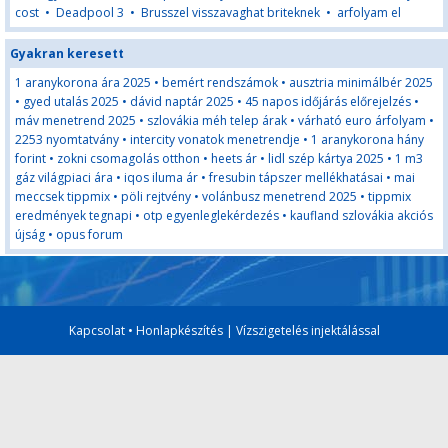
cost
•
Deadpool 3
•
Brusszel visszavaghat briteknek
•
arfolyam el
Gyakran keresett
1 aranykorona ára 2025
•
bemért rendszámok
•
ausztria minimálbér 2025
•
gyed utalás 2025
•
dávid naptár 2025
•
45 napos időjárás előrejelzés
•
máv menetrend 2025
•
szlovákia méh telep árak
•
várható euro árfolyam
•
2253 nyomtatvány
•
intercity vonatok menetrendje
•
1 aranykorona hány
forint
•
zokni csomagolás otthon
•
heets ár
•
lidl szép kártya 2025
•
1 m3
gáz világpiaci ára
•
iqos iluma ár
•
fresubin tápszer mellékhatásai
•
mai
meccsek tippmix
•
pöli rejtvény
•
volánbusz menetrend 2025
•
tippmix
eredmények tegnapi
•
otp egyenleglekérdezés
•
kaufland szlovákia akciós
újság
•
opus forum
Kapcsolat
•
Honlapkészítés
|
Vízszigetelés injektálással