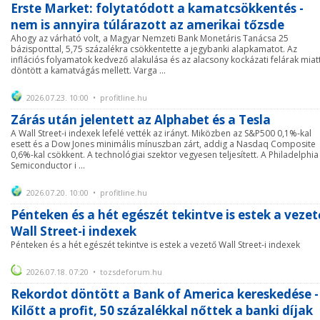
Erste Market: folytatódott a kamatcsökkentés -
nem is annyira túlárazott az amerikai tőzsde
Ahogy az várható volt, a Magyar Nemzeti Bank Monetáris Tanácsa 25
bázisponttal, 5,75 százalékra csökkentette a jegybanki alapkamatot. Az
inflációs folyamatok kedvező alakulása és az alacsony kockázati felárak miat
döntött a kamatvágás mellett. Varga ...
2026.07.23. 10:00 • profitline.hu
Zárás után jelentett az Alphabet és a Tesla
A Wall Street-i indexek lefelé vették az irányt. Miközben az S&P500 0,1%-kal
esett és a Dow Jones minimális mínuszban zárt, addig a Nasdaq Composite
0,6%-kal csökkent. A technológiai szektor vegyesen teljesített. A Philadelphia
Semiconductor i ...
2026.07.20. 10:00 • profitline.hu
Pénteken és a hét egészét tekintve is estek a vezet
Wall Street-i indexek
Pénteken és a hét egészét tekintve is estek a vezető Wall Street-i indexek
2026.07.18. 07:20 • tozsdeforum.hu
Rekordot döntött a Bank of America kereskedése -
Kilőtt a profit, 50 százalékkal nőttek a banki díjak