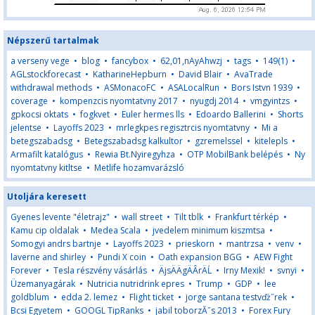
Népszerű tartalmak
a verseny vege
•
blog
•
fancybox
•
62,01,nAyAhwzj
•
tags
•
149(1)
•
AGLstockforecast
•
KatharineHepburn
•
David Blair
•
AvaTrade
withdrawal methods
•
ASMonacoFC
•
ASALocalRun
•
Bors Istvn 1939
•
coverage
•
kompenzcis nyomtatvny 2017
•
nyugdj 2014
•
vmgyintzs
•
gpkocsi oktats
•
fogkvet
•
Euler hermes lls
•
Edoardo Ballerini
•
Shorts
jelentse
•
Layoffs 2023
•
mrlegkpes regisztrcis nyomtatvny
•
Mi a
betegszabadsg
•
Betegszabadsg kalkultor
•
gzremelssel
•
kitelepls
•
Armafilt katalógus
•
Rewia Bt.Nyiregyhza
•
OTP MobilBank belépés
•
Ny
nyomtatvny kitltse
•
Metlife hozamvarázsló
Utoljára keresett
Gyenes levente "életrajz"
•
wall street
•
Tilt tblk
•
Frankfurt térkép
•
Kamu cip oldalak
•
Medea Scala
•
jvedelem minimum kiszmtsa
•
Somogyi andrs bartnje
•
Layoffs 2023
•
prieskorn
•
mantrzsa
•
venv
•
laverne and shirley
•
Pundi X coin
•
Oath expansion BGG
•
AEW Fight
Forever
•
Tesla részvény vásárlás
•
ÄjsÄÄgÄÂ­rÄĹ
•
Irny Mexik!
•
svnyi
•
Üzemanyagárak
•
Nutricia nutridrink epres
•
Trump
•
GDP
•
lee
goldblum
•
edda 2. lemez
•
Flight ticket
•
jorge santana testvďż˝rek
•
Bcsi Egyetem
•
GOOGL TipRanks
•
jabil toborzĂˇs 2013
•
Forex Fury