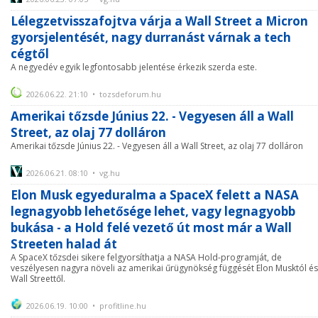
Lélegzetvisszafojtva várja a Wall Street a Micron
gyorsjelentését, nagy durranást várnak a tech
cégtől
A negyedév egyik legfontosabb jelentése érkezik szerda este.
2026.06.22. 21:10 • tozsdeforum.hu
Amerikai tőzsde Június 22. - Vegyesen áll a Wall
Street, az olaj 77 dolláron
Amerikai tőzsde Június 22. - Vegyesen áll a Wall Street, az olaj 77 dolláron
2026.06.21. 08:10 • vg.hu
Elon Musk egyeduralma a SpaceX felett a NASA
legnagyobb lehetősége lehet, vagy legnagyobb
bukása - a Hold felé vezető út most már a Wall
Streeten halad át
A SpaceX tőzsdei sikere felgyorsíthatja a NASA Hold-programját, de
veszélyesen nagyra növeli az amerikai űrügynökség függését Elon Musktól és
Wall Streettől.
2026.06.19. 10:00 • profitline.hu