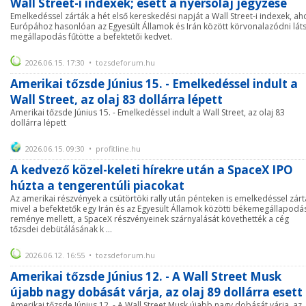
Wall Street-i indexek; esett a nyersolaj jegyzése
Emelkedéssel zárták a hét első kereskedési napját a Wall Street-i indexek, ah
Európához hasonlóan az Egyesült Államok és Irán között körvonalazódni lát
megállapodás fűtötte a befektetői kedvet.
2026.06.15. 17:30 • tozsdeforum.hu
Amerikai tőzsde Június 15. - Emelkedéssel indult a
Wall Street, az olaj 83 dollárra lépett
Amerikai tőzsde Június 15. - Emelkedéssel indult a Wall Street, az olaj 83
dollárra lépett
2026.06.15. 09:30 • profitline.hu
A kedvező közel-keleti hírekre után a SpaceX IPO
húzta a tengerentúli piacokat
Az amerikai részvények a csütörtöki rally után pénteken is emelkedéssel zárt
mivel a befektetők egy Irán és az Egyesült Államok közötti békemegállapodá
reménye mellett, a SpaceX részvényeinek szárnyalását követhették a cég
tőzsdei debütálásának k ...
2026.06.12. 16:55 • tozsdeforum.hu
Amerikai tőzsde Június 12. - A Wall Street Musk
újabb nagy dobását várja, az olaj 89 dollárra esett
Amerikai tőzsde Június 12. - A Wall Street Musk újabb nagy dobását várja, az