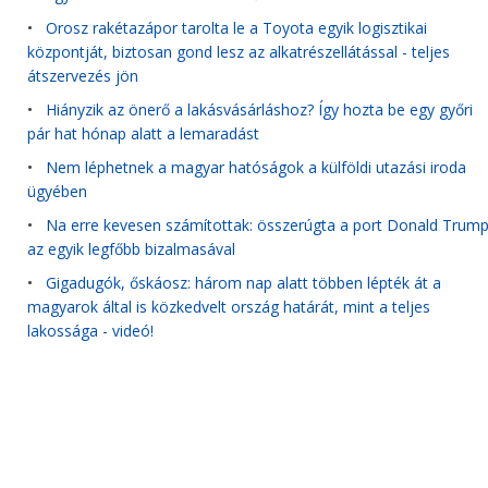
•
Orosz rakétazápor tarolta le a Toyota egyik logisztikai
központját, biztosan gond lesz az alkatrészellátással - teljes
átszervezés jön
•
Hiányzik az önerő a lakásvásárláshoz? Így hozta be egy győri
pár hat hónap alatt a lemaradást
•
Nem léphetnek a magyar hatóságok a külföldi utazási iroda
ügyében
•
Na erre kevesen számítottak: összerúgta a port Donald Trum
az egyik legfőbb bizalmasával
•
Gigadugók, őskáosz: három nap alatt többen lépték át a
magyarok által is közkedvelt ország határát, mint a teljes
lakossága - videó!