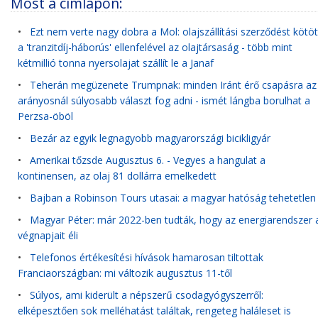
Most a címlapon:
•
Ezt nem verte nagy dobra a Mol: olajszállítási szerződést kötöt
a 'tranzitdíj-háborús' ellenfelével az olajtársaság - több mint
kétmillió tonna nyersolajat szállít le a Janaf
•
Teherán megüzenete Trumpnak: minden Iránt érő csapásra az
arányosnál súlyosabb választ fog adni - ismét lángba borulhat a
Perzsa-öböl
•
Bezár az egyik legnagyobb magyarországi bicikligyár
•
Amerikai tőzsde Augusztus 6. - Vegyes a hangulat a
kontinensen, az olaj 81 dollárra emelkedett
•
Bajban a Robinson Tours utasai: a magyar hatóság tehetetlen
•
Magyar Péter: már 2022-ben tudták, hogy az energiarendszer 
végnapjait éli
•
Telefonos értékesítési hívások hamarosan tiltottak
Franciaországban: mi változik augusztus 11-től
•
Súlyos, ami kiderült a népszerű csodagyógyszerről:
elképesztően sok melléhatást találtak, rengeteg haláleset is