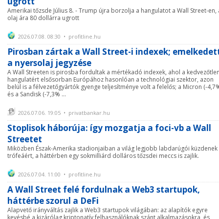
ugrott
Amerikai tőzsde Július 8. - Trump újra borzolja a hangulatot a Wall Street-en,
olaj ára 80 dollárra ugrott
2026.07.08. 08:30 • profitline.hu
Pirosban zártak a Wall Street-i indexek; emelkedet
a nyersolaj jegyzése
A Wall Streeten is pirosba fordultak a mértékadó indexek, ahol a kedvezőtle
hangulatért elsősorban Európához hasonlóan a technológiai szektor, azon
belül is a félvezetőgyártók gyenge teljesítménye volt a felelős; a Micron (-4,7
és a Sandisk (-7,3% ...
2026.07.06. 19:05 • privatbankar.hu
Stoplisok háborúja: így mozgatja a foci-vb a Wall
Streetet
Miközben Észak-Amerika stadionjaiban a világ legjobb labdarúgói küzdenek
trófeáért, a háttérben egy sokmilliárd dolláros tőzsdei meccs is zajlik.
2026.07.04. 11:00 • profitline.hu
A Wall Street felé fordulnak a Web3 startupok,
háttérbe szorul a DeFi
Alapvető irányváltás zajlik a Web3 startupok világában: az alapítók egyre
kevésbé a kizárólag kriptonatív felhasználóknak szánt alkalmazásokra, és