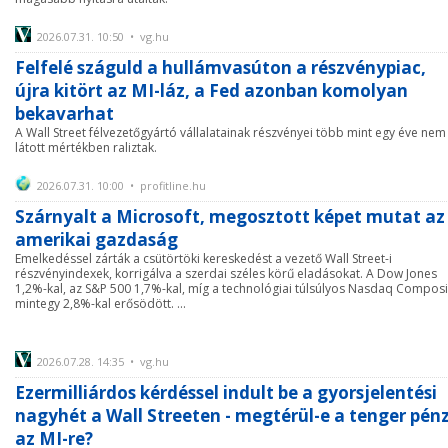
2026.07.31. 10:50 • vg.hu
Felfelé száguld a hullámvasúton a részvénypiac,
újra kitört az MI-láz, a Fed azonban komolyan
bekavarhat
A Wall Street félvezetőgyártó vállalatainak részvényei több mint egy éve nem
látott mértékben raliztak.
2026.07.31. 10:00 • profitline.hu
Szárnyalt a Microsoft, megosztott képet mutat az
amerikai gazdaság
Emelkedéssel zárták a csütörtöki kereskedést a vezető Wall Street-i
részvényindexek, korrigálva a szerdai széles körű eladásokat. A Dow Jones
1,2%-kal, az S&P 500 1,7%-kal, míg a technológiai túlsúlyos Nasdaq Composi
mintegy 2,8%-kal erősödött. ...
2026.07.28. 14:35 • vg.hu
Ezermilliárdos kérdéssel indult be a gyorsjelentési
nagyhét a Wall Streeten - megtérül-e a tenger pén
az MI-re?