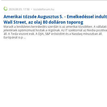
2026.08.05. 17:50 • tozsdeforum.hu
Amerikai tőzsde Augusztus 5. - Emelkedéssel indult
Wall Street, az olaj 80 dolláron toporog
Maradt a lendületes kereskedés szerdán is az amerikai tőzsdéken. A vállalati
jelentések optimizmust hoztak a régiónak. Az IT szektornál az Nvidia pozitív
áll. A Tesla viszont esik. A DJIA, S&P erősödött és a Nasdaq mínuszban áll.
Európánál is p ...