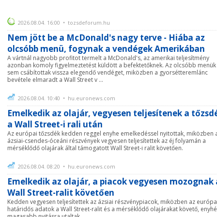
2026.08.04. 16:00 • tozsdeforum.hu
Nem jött be a McDonald's nagy terve - Hiába az
olcsóbb menü, fogynak a vendégek Amerikában
A vártnál nagyobb profitot termelt a McDonald's, az amerikai teljesítmény
azonban komoly figyelmeztetést küldött a befektetőknek. Az olcsóbb menük
sem csábítottak vissza elegendő vendéget, miközben a gyorsétteremlánc
bevétele elmaradt a Wall Street v ...
2026.08.04. 10:40 • hu.euronews.com
Emelkedik az olajár, vegyesen teljesítenek a tőzsd
a Wall Street-i rali után
Az európai tőzsdék kedden reggel enyhe emelkedéssel nyitottak, miközben 
ázsiai-csendes-óceáni részvények vegyesen teljesítettek az éj folyamán a
mérséklődő olajárak által támogatott Wall Street-i ralit követően.
2026.08.04. 08:20 • hu.euronews.com
Emelkedik az olajár, a piacok vegyesen mozognak 
Wall Street-ralit követően
Kedden vegyesen teljesítettek az ázsiai részvénypiacok, miközben az európa
határidős adatok a Wall Street-ralit és a mérséklődő olajárakat követő, enyh
magasabb nyitásra utaltak.