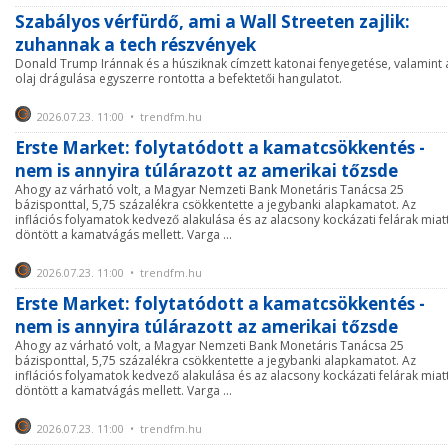
Szabályos vérfürdő, ami a Wall Streeten zajlik:
zuhannak a tech részvények
Donald Trump Iránnak és a húsziknak címzett katonai fenyegetése, valamint 
olaj drágulása egyszerre rontotta a befektetői hangulatot.
2026.07.23. 11:00 • trendfm.hu
Erste Market: folytatódott a kamatcsökkentés -
nem is annyira túlárazott az amerikai tőzsde
Ahogy az várható volt, a Magyar Nemzeti Bank Monetáris Tanácsa 25
bázisponttal, 5,75 százalékra csökkentette a jegybanki alapkamatot. Az
inflációs folyamatok kedvező alakulása és az alacsony kockázati felárak miat
döntött a kamatvágás mellett. Varga ...
2026.07.23. 11:00 • trendfm.hu
Erste Market: folytatódott a kamatcsökkentés -
nem is annyira túlárazott az amerikai tőzsde
Ahogy az várható volt, a Magyar Nemzeti Bank Monetáris Tanácsa 25
bázisponttal, 5,75 százalékra csökkentette a jegybanki alapkamatot. Az
inflációs folyamatok kedvező alakulása és az alacsony kockázati felárak miat
döntött a kamatvágás mellett. Varga ...
2026.07.23. 11:00 • trendfm.hu