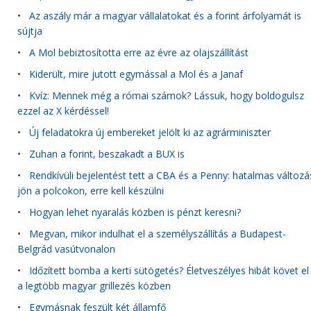
•
Az aszály már a magyar vállalatokat és a forint árfolyamát is
sújtja
•
A Mol bebiztosította erre az évre az olajszállítást
•
Kiderült, mire jutott egymással a Mol és a Janaf
•
Kvíz: Mennek még a római számok? Lássuk, hogy boldogulsz
ezzel az X kérdéssel!
•
Új feladatokra új embereket jelölt ki az agrárminiszter
•
Zuhan a forint, beszakadt a BUX is
•
Rendkívüli bejelentést tett a CBA és a Penny: hatalmas változá
jön a polcokon, erre kell készülni
•
Hogyan lehet nyaralás közben is pénzt keresni?
•
Megvan, mikor indulhat el a személyszállítás a Budapest-
Belgrád vasútvonalon
•
Időzített bomba a kerti sütögetés? Életveszélyes hibát követ el
a legtöbb magyar grillezés közben
•
Egymásnak feszült két államfő