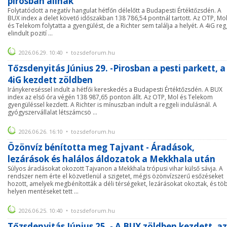
pirosban állnak
Folytatódott a negatív hangulat hétfőn délelőtt a Budapesti Értéktőzsdén. A
BUX index a delet követő időszakban 138 786,54 pontnál tartott. Az OTP, Mo
és Telekom folytatta a gyengülést, de a Richter sem találja a helyét. A 4iG reg
elindult pozití ...
2026.06.29. 10:40 • tozsdeforum.hu
Tőzsdenyitás Június 29. -Pirosban a pesti parkett, a
4iG kezdett zöldben
Iránykereséssel indult a hétfői kereskedés a Budapesti Értéktőzsdén. A BUX
index az első óra végén 138 987,65 ponton állt. Az OTP, Mol és Telekom
gyengüléssel kezdett. A Richter is mínuszban indult a reggeli indulásnál. A
gyógyszervállalat létszámcsö ...
2026.06.26. 16:10 • tozsdeforum.hu
Özönvíz bénította meg Tajvant - Áradások,
lezárások és halálos áldozatok a Mekkhala után
Súlyos áradásokat okozott Tajvanon a Mekkhala trópusi vihar külső sávja. A
rendszer nem érte el közvetlenül a szigetet, mégis özönvízszerű esőzéseket
hozott, amelyek megbénították a déli térségeket, lezárásokat okoztak, és tö
helyen mentéseket tett ...
2026.06.25. 10:40 • tozsdeforum.hu
Tőzsdenyitás Június 25. - A BUX zöldben kezdett, az