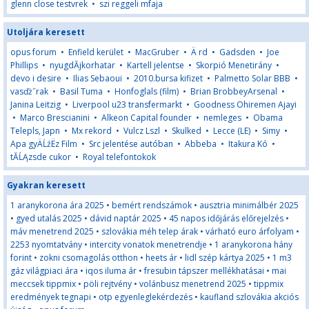
glenn close testvrek
•
szi reggeli mfaja
Utoljára keresett
opus forum
•
Enfield kerület
•
MacGruber
•
Ä rd
•
Gadsden
•
Joe
Phillips
•
nyugdĂ­jkorhatar
•
Kartell jelentse
•
Skorpió Menetirány
•
devo i desire
•
Ilias Sebaoui
•
2010.bursa kifizet
•
Palmetto Solar BBB
•
vasďż˝rak
•
Basil Tuma
•
Honfoglals (film)
•
Brian BrobbeyArsenal
•
Janina Leitzig
•
Liverpool u23 transfermarkt
•
Goodness Ohiremen Ajayi
•
Marco Brescianini
•
Alkeon Capital founder
•
nemleges
•
Obama
Telepls, Japn
•
Mx rekord
•
Vulcz Lszl
•
Skulked
•
Lecce (LE)
•
Simy
•
Apa gyÄĹźËz Film
•
Src jelentése autóban
•
Abbeba
•
Itakura Kó
•
tĂĹĄzsde cukor
•
Royal telefontokok
Gyakran keresett
1 aranykorona ára 2025
•
bemért rendszámok
•
ausztria minimálbér 2025
•
gyed utalás 2025
•
dávid naptár 2025
•
45 napos időjárás előrejelzés
•
máv menetrend 2025
•
szlovákia méh telep árak
•
várható euro árfolyam
•
2253 nyomtatvány
•
intercity vonatok menetrendje
•
1 aranykorona hány
forint
•
zokni csomagolás otthon
•
heets ár
•
lidl szép kártya 2025
•
1 m3
gáz világpiaci ára
•
iqos iluma ár
•
fresubin tápszer mellékhatásai
•
mai
meccsek tippmix
•
pöli rejtvény
•
volánbusz menetrend 2025
•
tippmix
eredmények tegnapi
•
otp egyenleglekérdezés
•
kaufland szlovákia akciós