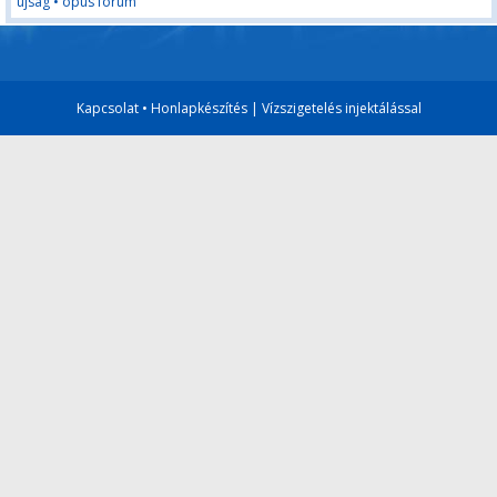
újság
•
opus forum
Kapcsolat
•
Honlapkészítés
|
Vízszigetelés injektálással