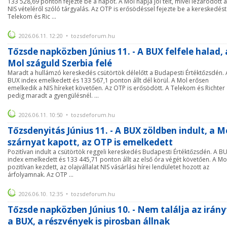
133 528,69 ponton fejezte be a napot. A Mol napja jól telt, mivel lezáródott a
NIS vételéről szóló tárgyalás. Az OTP is erősödéssel fejezte be a kereskedést
Telekom és Ric ...
2026.06.11. 12:20 • tozsdeforum.hu
Tőzsde napközben Június 11. - A BUX felfele halad, 
Mol száguld Szerbia felé
Maradt a hullámzó kereskedés csütörtök délelőtt a Budapesti Értéktőzsdén. 
BUX index emelkedett és 133 567,1 ponton állt dél körül. A Mol erősen
emelkedik a NIS híreket követően. Az OTP is erősödött. A Telekom és Richter
pedig maradt a gyengülésnél. ...
2026.06.11. 10:50 • tozsdeforum.hu
Tőzsdenyitás Június 11. - A BUX zöldben indult, a M
szárnyat kapott, az OTP is emelkedett
Pozitívan indult a csütörtök reggeli kereskedés Budapesti Értéktőzsdén. A B
index emelkedett és 133 445,71 ponton állt az első óra végét követően. A Mo
pozitívan kezdett, az olajvállalat NIS vásárlási hírei lendületet hozott az
árfolyamnak. Az OTP ...
2026.06.10. 12:35 • tozsdeforum.hu
Tőzsde napközben Június 10. - Nem találja az irány
a BUX, a részvények is pirosban állnak