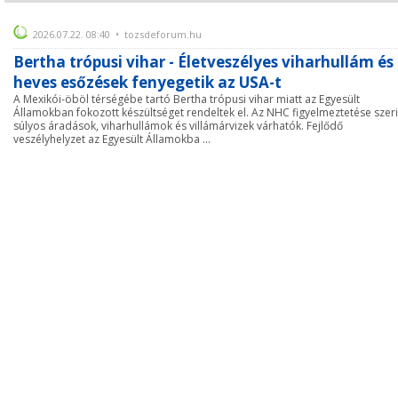
2026.07.22. 08:40 • tozsdeforum.hu
Bertha trópusi vihar - Életveszélyes viharhullám és
heves esőzések fenyegetik az USA-t
A Mexikói-öböl térségébe tartó Bertha trópusi vihar miatt az Egyesült
Államokban fokozott készültséget rendeltek el. Az NHC figyelmeztetése szeri
súlyos áradások, viharhullámok és villámárvizek várhatók. Fejlődő
veszélyhelyzet az Egyesült Államokba ...