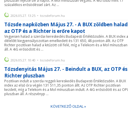
pluszban fejezte be a napot. A Mol mínuszban végzett. A 4iG több mint 17
százalékos erősödéssel zárt. Az ...
2026.05.27. 13:25 • tozsdeforum.hu
Tőzsde napközben Május 27. - A BUX zöldben halad
az OTP és a Richter is erőre kapot
Vegyesen halad a szerdai kereskedés Budapesti Értéktőzsdén. A BUX index 
délelőtt kiegyensúlyozottan emelkedett és 131 650, 48 ponton állt. Az OTP
Richter pozitívan halad a kitűzött cél felé, míg a Telekom és a Mol mínuszban
áll. A 4iG erősödött és ...
2026.05.27. 10:40 • tozsdeforum.hu
Tőzsdenyitás Május 27. - Beindult a BUX, az OTP és
Richter pluszban
Pozitívan indult a szerda reggeli kereskedés Budapesti Értéktőzsdén. A BUX
index az első óra végén 131 511,35 ponton állt. Az OTP Richter pozitívan
kezdett, míg a Telekom és a Mol mínuszban indult. A 4iG erősödött és az OP
pluszban áll. A részvényp ...
KÖVETKEZŐ OLDAL »