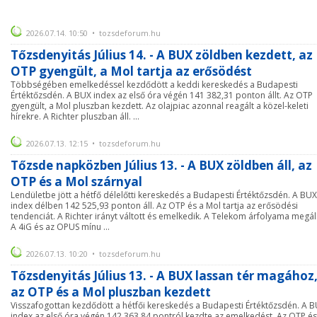
2026.07.14. 10:50 • tozsdeforum.hu
Tőzsdenyitás Július 14. - A BUX zöldben kezdett, az
OTP gyengült, a Mol tartja az erősödést
Többségében emelkedéssel kezdődött a keddi kereskedés a Budapesti
Értéktőzsdén. A BUX index az első óra végén 141 382,31 ponton állt. Az OTP
gyengült, a Mol pluszban kezdett. Az olajpiac azonnal reagált a közel-keleti
hírekre. A Richter pluszban áll. ...
2026.07.13. 12:15 • tozsdeforum.hu
Tőzsde napközben Július 13. - A BUX zöldben áll, az
OTP és a Mol szárnyal
Lendületbe jött a hétfő délelőtti kereskedés a Budapesti Értéktőzsdén. A BUX
index délben 142 525,93 ponton áll. Az OTP és a Mol tartja az erősödési
tendenciát. A Richter irányt váltott és emelkedik. A Telekom árfolyama megáll
A 4iG és az OPUS mínu ...
2026.07.13. 10:20 • tozsdeforum.hu
Tőzsdenyitás Július 13. - A BUX lassan tér magához
az OTP és a Mol pluszban kezdett
Visszafogottan kezdődött a hétfői kereskedés a Budapesti Értéktőzsdén. A 
index az első óra végén 142 363,84 pontról kezdte az emelkedést. Az OTP és