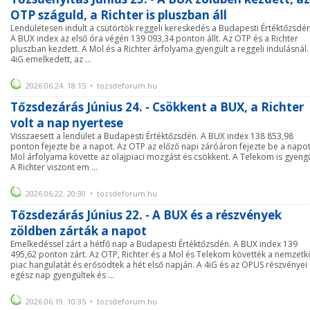
OTP száguld, a Richter is pluszban áll
Lendületesen indult a csütörtök reggeli kereskedés a Budapesti Értéktőzsdén
A BUX index az első óra végén 139 093,34 ponton állt. Az OTP és a Richter
pluszban kezdett. A Mol és a Richter árfolyama gyengült a reggeli indulásnál.
4iG emelkedett, az ...
2026.06.24. 18:15 • tozsdeforum.hu
Tőzsdezárás Június 24. - Csökkent a BUX, a Richter
volt a nap nyertese
Visszaesett a lendület a Budapesti Értéktőzsdén. A BUX index 138 853,98
ponton fejezte be a napot. Az OTP az előző napi záróáron fejezte be a napot
Mol árfolyama követte az olajpiaci mozgást és csökkent. A Telekom is gyengü
A Richter viszont em ...
2026.06.22. 20:30 • tozsdeforum.hu
Tőzsdezárás Június 22. - A BUX és a részvények
zöldben zárták a napot
Emelkedéssel zárt a hétfő nap a Budapesti Értéktőzsdén. A BUX index 139
495,62 ponton zárt. Az OTP, Richter és a Mol és Telekom követték a nemzetk
piac hangulatát és erősödtek a hét első napján. A 4iG és az OPUS részvényei
egész nap gyengültek és ...
2026.06.19. 10:35 • tozsdeforum.hu