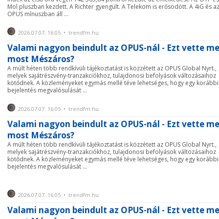
Mol pluszban kezdett. A Richter gyengült. A Telekom is erősödött. A 4iG és a
OPUS mínuszban áll ...
2026.07.07. 16:05 • trendfm.hu
Valami nagyon beindult az OPUS-nál - Ezt vette m
most Mészáros?
A múlt héten több rendkívüli tájékoztatást is közzétett az OPUS Global Nyrt.,
melyek sajátrészvény-tranzakciókhoz, tulajdonosi befolyások változásaihoz
kötődnek. A közleményeket egymás mellé téve lehetséges, hogy egy korábbi
bejelentés megvalósulását ...
2026.07.07. 16:05 • trendfm.hu
Valami nagyon beindult az OPUS-nál - Ezt vette m
most Mészáros?
A múlt héten több rendkívüli tájékoztatást is közzétett az OPUS Global Nyrt.,
melyek sajátrészvény-tranzakciókhoz, tulajdonosi befolyások változásaihoz
kötődnek. A közleményeket egymás mellé téve lehetséges, hogy egy korábbi
bejelentés megvalósulását ...
2026.07.07. 16:05 • trendfm.hu
Valami nagyon beindult az OPUS-nál - Ezt vette m