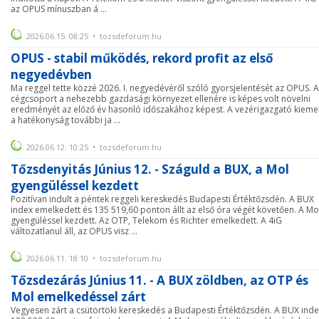
az OPUS mínuszban á ...
2026.06.15. 08:25 • tozsdeforum.hu
OPUS - stabil működés, rekord profit az első
negyedévben
Ma reggel tette közzé 2026. I. negyedévéről szóló gyorsjelentését az OPUS. A
cégcsoport a nehezebb gazdasági környezet ellenére is képes volt növelni
eredményét az előző év hasonló időszakához képest. A vezérigazgató kieme
a hatékonyság további ja ...
2026.06.12. 10:25 • tozsdeforum.hu
Tőzsdenyitás Június 12. - Száguld a BUX, a Mol
gyengüléssel kezdett
Pozitívan indult a péntek reggeli kereskedés Budapesti Értéktőzsdén. A BUX
index emelkedett és 135 519,60 ponton állt az első óra végét követően. A Mo
gyengüléssel kezdett. Az OTP, Telekom és Richter emelkedett. A 4iG
változatlanul áll, az OPUS visz ...
2026.06.11. 18:10 • tozsdeforum.hu
Tőzsdezárás Június 11. - A BUX zöldben, az OTP és
Mol emelkedéssel zárt
Vegyesen zárt a csütörtöki kereskedés a Budapesti Értéktőzsdén. A BUX ind