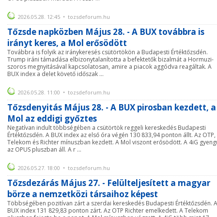
2026.05.28. 12:45 • tozsdeforum.hu
Tőzsde napközben Május 28. - A BUX továbbra is
irányt keres, a Mol erősödött
Továbbra is folyik az iránykeresés csütörtökön a Budapesti Értéktőzsdén.
Trump iráni támadása elbizonytalanította a befektetők bizalmát a Hormuzi-
szoros megnyitásával kapcsolatosan, amire a piacok aggódva reagáltak. A
BUX index a delet követő időszak ...
2026.05.28. 11:00 • tozsdeforum.hu
Tőzsdenyitás Május 28. - A BUX pirosban kezdett, a
Mol az eddigi győztes
Negatívan indult többségében a csütörtök reggeli kereskedés Budapesti
Értéktőzsdén. A BUX index az első óra végén 130 833,94 ponton állt. Az OTP,
Telekom és Richter mínuszban kezdett. A Mol viszont erősödött. A 4iG gyengü
az OPUS pluszban áll. A r ...
2026.05.27. 18:00 • tozsdeforum.hu
Tőzsdezárás Május 27. - Felülteljesített a magyar
börze a nemzetközi társaihoz képest
Többségében pozitívan zárt a szerdai kereskedés Budapesti Értéktőzsdén. 
BUX index 131 829,83 ponton zárt. Az OTP Richter emelkedett. A Telekom