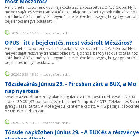
most Mészáros?
A múlt héten több rendkívüli tájékoztatást is közzétett az OPUS Global Nyrt.,
melyek sajátrészvény-tranzakciókhoz, tulajdonosi befolyások változásaihoz
kötődnek. A közleményeket egymás mellé téve lehetséges, hogy egy korábbi
bejelentés megvalósulását ...
2026.07.07. 15:15 • tozsdeforum.hu
OPUS - itt a bejelentés, most vásárolt Mészáros?
A múlt héten több rendkívüli tájékoztatást is közzétett az OPUS Global Nyrt.,
melyek saját részvény tranzakciókhoz, tulajdonosi befolyások változásaihoz
kötődnek. A közleményeket egymás mellé téve lehetséges, hogy egy korábbi
bejelentés megvalósulásá ...
2026.06.29. 18:20 • tozsdeforum.hu
Tőzsdezárás Június 29. - Pirosban zárt a BUX, a Mol
nap nyertese
Követte az európai bizonytalan hangulatot a Budapesti Értéktőzsde. A BUX
index 139 081,97 ponton fejezte be a hétfői napot. Az OTP, Telekom és Richt
gyengüléssel zártak. A Mol egyedüliként emelkedett. A 4iG papírjai csökkente
Az OPUS pluszban zár ...
2026.06.29. 13:05 • tozsdeforum.hu
Tőzsde napközben Június 29. - A BUX és a részvény