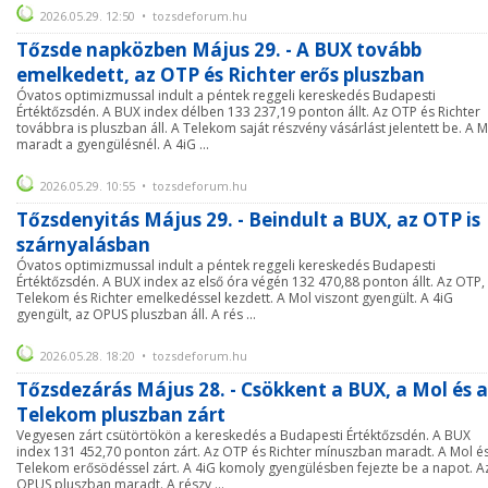
2026.05.29. 12:50 • tozsdeforum.hu
Tőzsde napközben Május 29. - A BUX tovább
emelkedett, az OTP és Richter erős pluszban
Óvatos optimizmussal indult a péntek reggeli kereskedés Budapesti
Értéktőzsdén. A BUX index délben 133 237,19 ponton állt. Az OTP és Richter
továbbra is pluszban áll. A Telekom saját részvény vásárlást jelentett be. A M
maradt a gyengülésnél. A 4iG ...
2026.05.29. 10:55 • tozsdeforum.hu
Tőzsdenyitás Május 29. - Beindult a BUX, az OTP is
szárnyalásban
Óvatos optimizmussal indult a péntek reggeli kereskedés Budapesti
Értéktőzsdén. A BUX index az első óra végén 132 470,88 ponton állt. Az OTP,
Telekom és Richter emelkedéssel kezdett. A Mol viszont gyengült. A 4iG
gyengült, az OPUS pluszban áll. A rés ...
2026.05.28. 18:20 • tozsdeforum.hu
Tőzsdezárás Május 28. - Csökkent a BUX, a Mol és a
Telekom pluszban zárt
Vegyesen zárt csütörtökön a kereskedés a Budapesti Értéktőzsdén. A BUX
index 131 452,70 ponton zárt. Az OTP és Richter mínuszban maradt. A Mol é
Telekom erősödéssel zárt. A 4iG komoly gyengülésben fejezte be a napot. A
OPUS pluszban maradt. A részv ...