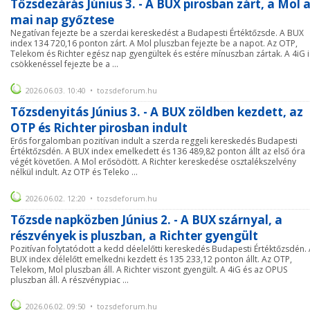
Tőzsdezárás Június 3. - A BUX pirosban zárt, a Mol 
mai nap győztese
Negatívan fejezte be a szerdai kereskedést a Budapesti Értéktőzsde. A BUX
index 134 720,16 ponton zárt. A Mol pluszban fejezte be a napot. Az OTP,
Telekom és Richter egész nap gyengültek és estére mínuszban zártak. A 4iG i
csökkenéssel fejezte be a ...
2026.06.03. 10:40 • tozsdeforum.hu
Tőzsdenyitás Június 3. - A BUX zöldben kezdett, az
OTP és Richter pirosban indult
Erős forgalomban pozitívan indult a szerda reggeli kereskedés Budapesti
Értéktőzsdén. A BUX index emelkedett és 136 489,82 ponton állt az első óra
végét követően. A Mol erősödött. A Richter kereskedése osztalékszelvény
nélkül indult. Az OTP és Teleko ...
2026.06.02. 12:20 • tozsdeforum.hu
Tőzsde napközben Június 2. - A BUX szárnyal, a
részvények is pluszban, a Richter gyengült
Pozitívan folytatódott a kedd déelelőtti kereskedés Budapesti Értéktőzsdén.
BUX index délelőtt emelkedni kezdett és 135 233,12 ponton állt. Az OTP,
Telekom, Mol pluszban áll. A Richter viszont gyengült. A 4iG és az OPUS
pluszban áll. A részvénypiac ...
2026.06.02. 09:50 • tozsdeforum.hu