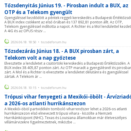
Tőzsdenyitás Június 19. - Pirosban indult a BUX, az
OTP és a Telekom gyengült
Gyengüléssel kezdődött a péntek reggeli kereskedés a Budapesti Értéktőzsd
A BUX index csökkent az első órában és 137 892,81 ponton állt. Az OTP,
Telekom gyengüléssel indította a napot. A Richter és a Mol lendülettel kezdet
A 4iG és az OPUS részv ...
2026.06.18. 18:50 • tozsdeforum.hu
Tőzsdezárás Június 18. - A BUX pirosban zárt, a
Telekom volt a nap győztese
Elvesztette a lendületet a csütörtöki kereskedés a Budapesti Értéktőzsdén. A
BUX index 38 405,87 ponton zárt. Az OTP maradt a gyengülésnél és pirosba
zárt. A Mol és a Richter is elvesztette a lendületet délutánra és gyengüléssel
zártak. A Telekom ár ...
2026.06.18. 10:15 • tozsdeforum.hu
Trópusi vihar fenyegeti a Mexikói-öbölt - Árvízriad
a 2026-os atlanti hurrikánszezon
A Mexikói-öböl partvidékén tomboló viharrendszer lehet a 2026-os atlanti
hurrikánszezon első elnevezett trópusi vihara - közölte a Nemzeti
Hurrikánközpont (NHC). Texas és Louisiana államokban már életveszélyes
villámárvizekre figyelmeztetnek, miközbe ...