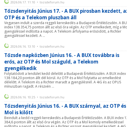
2026.06.17. 11:10 • tozsdeforum.hu
Tőzsdenyitás Június 17. - A BUX pirosban kezdett, a
OTP és a Telekom pluszban áll
Vegyesen indult a szerda reggeli kereskedés a Budapesti Értéktőzsdén. A B
index 138 354,75 ponton állt az első óra végén. Az OTP emelkedett, míg a Mo
gyengüléssel indította a napot. A Telekom árfolyama erősödött, a Richter
gyengüléssel kezdett. A ...
2026.06.16. 13:10 • tozsdeforum.hu
Tőzsde napközben Június 16. - A BUX továbbra is
erős, az OTP és Mol száguld, a Telekom
gyengélkedik
Folytatódott a lendület kedd délelőtt a Budapesti Értéktőzsdén. A BUX index
138 184,20 ponton állt dél körül. Az OTP és a Mol folytatta az emelkedést
délelőtt. A Telekom és a Richter maradt a gyengülésnél. A 4iG és az OPUS
mínuszban ragadt. A részvén ...
2026.06.16. 10:25 • tozsdeforum.hu
Tőzsdenyitás Június 16. - A BUX szárnyal, az OTP és
Mol is kilőtt
Beindult a kedd reggeli kereskedés a Budapesti Értéktőzsdén. A BUX index 
384,6 ponton állt az első óra végén. Az OTP és a Mol komoly emelkedéssel
indította a napot. A Telekom és a Richter viszont gyengüléssel kezdett. A 4iG