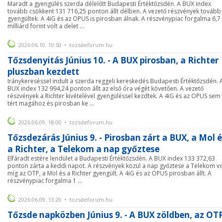
Maradt a gyengülés szerda délelőtt Budapesti Értéktőzsdén. A BUX index
tovább csökkent 131 716,25 ponton állt délben. A vezető részvények tovább
gyengültek. A 4iG és az OPUS is pirosban álnak. A részvénypiac forgalma 6,7
milliárd forint volt a delet ...
2026.06.10. 10:50 • tozsdeforum.hu
Tőzsdenyitás Június 10. - A BUX pirosban, a Richter
pluszban kezdett
Iránykereséssel indult a szerda reggeli kereskedés Budapesti Értéktőzsdén. 
BUX index 132 994,24 ponton állt az első óra végét követően. A vezető
részvények a Richter kivételével gyengüléssel kezdtek. A 4iG és az OPUS sem
tért magához és pirosban ke ...
2026.06.09. 18:00 • tozsdeforum.hu
Tőzsdezárás Június 9. - Pirosban zárt a BUX, a Mol é
a Richter, a Telekom a nap győztese
Elfáradt estére lendület a Budapesti Értéktőzsdén. A BUX index 133 372,63
ponton zárta a keddi napot. A részvények közül a nap győztese a Telekom vo
míg az OTP, a Mol és a Richter gyengült. A 4iG és az OPUS pirosban állt. A
részvénypiac forgalma 1 ...
2026.06.09. 13:20 • tozsdeforum.hu
Tőzsde napközben Június 9. - A BUX zöldben, az OT