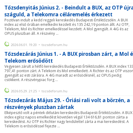
Tőzsdenyitás Június 2. - Beindult a BUX, az OTP újr
száguld, a Telekomra céláremelés érkezett
Pozitívan indult a kedd reggeli kereskedés Budapesti Értéktőzsdén. A BUX
index az első órában emelkedni kezdett és 135 242,19 ponton állt. Az OTP,
Telekom, Mol és Richter emelkedéssel kezdett. A Mol gyengült. A 4iG és az
OPUS pluszban áll. A részvény ...
2026.06.01. 19:20 • tozsdeforum.hu
Tőzsdezárás Június 1. - A BUX pirosban zárt, a Mol é
Telekom erősödött
Vegyesen zárult a hétfő kereskedés Budapesti Értéktőzsdén. A BUX index 13
797,41 ponton zárt. A Telekom és Mol emelkedett. A Richter és az OTP viszo
gyengült az esti zárásra. A 4iG maradt az erősödésnél, az OPUS pedig
csökkent. A részvénypiac forg ...
2026.05.29. 21:25 • tozsdeforum.hu
Tőzsdezárás Május 29. - Óriási rali volt a börzén, a
részvények pluszban zártak
Elképesztő volt a péntek délutáni kereskedés Budapesti Értéktőzsdén. A BUX
index egész napos emelkedést követően végül 134 616,81 ponton zárta a
kereskedést. Az OTP és Richter nagy lendülettel zárta a mai kereskedést. A
Telekom is erősödéssel fejezte ...