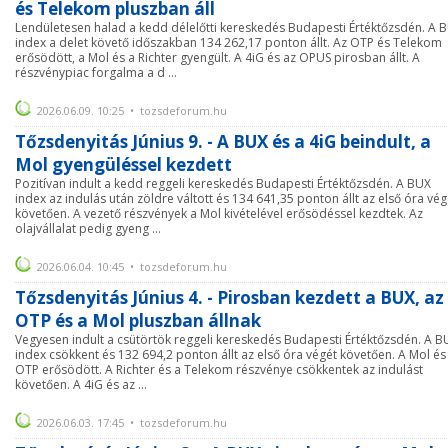
és Telekom pluszban áll
Lendületesen halad a kedd délelőtti kereskedés Budapesti Értéktőzsdén. A 
index a delet követő időszakban 134 262,17 ponton állt. Az OTP és Telekom
erősödött, a Mol és a Richter gyengült. A 4iG és az OPUS pirosban állt. A
részvénypiac forgalma a d ...
2026.06.09. 10:25 • tozsdeforum.hu
Tőzsdenyitás Június 9. - A BUX és a 4iG beindult, a
Mol gyengüléssel kezdett
Pozitívan indult a kedd reggeli kereskedés Budapesti Értéktőzsdén. A BUX
index az indulás után zöldre váltott és 134 641,35 ponton állt az első óra vég
követően. A vezető részvények a Mol kivételével erősödéssel kezdtek. Az
olajvállalat pedig gyeng ...
2026.06.04. 10:45 • tozsdeforum.hu
Tőzsdenyitás Június 4. - Pirosban kezdett a BUX, az
OTP és a Mol pluszban állnak
Vegyesen indult a csütörtök reggeli kereskedés Budapesti Értéktőzsdén. A B
index csökkent és 132 694,2 ponton állt az első óra végét követően. A Mol és
OTP erősödött. A Richter és a Telekom részvénye csökkentek az indulást
követően. A 4iG és az ...
2026.06.03. 17:45 • tozsdeforum.hu