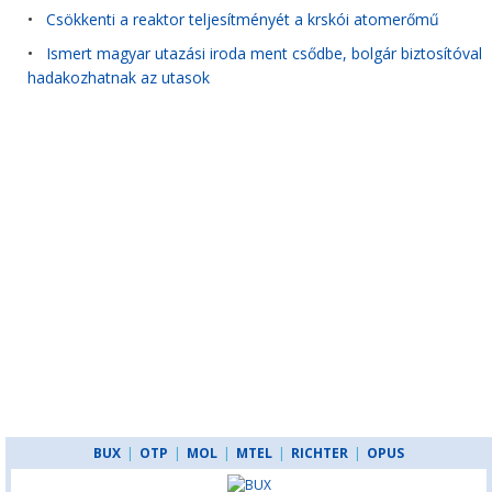
•
Csökkenti a reaktor teljesítményét a krskói atomerőmű
•
Ismert magyar utazási iroda ment csődbe, bolgár biztosítóval
hadakozhatnak az utasok
BUX
|
OTP
|
MOL
|
MTEL
|
RICHTER
|
OPUS