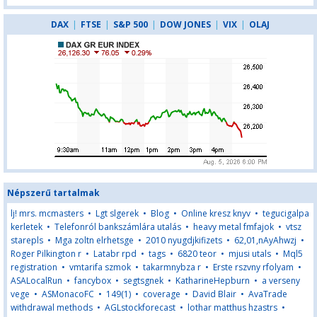
DAX
|
FTSE
|
S&P 500
|
DOW JONES
|
VIX
|
OLAJ
Népszerű tartalmak
lj! mrs. mcmasters
•
Lgt slgerek
•
Blog
•
Online kresz knyv
•
tegucigalpa
kerletek
•
Telefonról bankszámlára utalás
•
heavy metal fmfajok
•
vtsz
starepls
•
Mga zoltn elrhetsge
•
2010 nyugdjkifizets
•
62,01,nAyAhwzj
•
Roger Pilkington r
•
Latabr rpd
•
tags
•
6820 teor
•
mjusi utals
•
Mql5
registration
•
vmtarifa szmok
•
takarmnybza r
•
Erste rszvny rfolyam
•
ASALocalRun
•
fancybox
•
segtsgnek
•
KatharineHepburn
•
a verseny
vege
•
ASMonacoFC
•
149(1)
•
coverage
•
David Blair
•
AvaTrade
withdrawal methods
•
AGLstockforecast
•
lothar matthus hzastrs
•