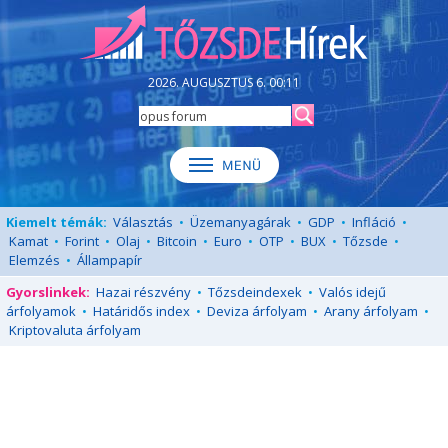
2026. AUGUSZTUS 6. 00:11
Kiemelt témák:
Választás
•
Üzemanyagárak
•
GDP
•
Infláció
•
Kamat
•
Forint
•
Olaj
•
Bitcoin
•
Euro
•
OTP
•
BUX
•
Tőzsde
•
Elemzés
•
Állampapír
Gyorslinkek:
Hazai részvény
•
Tőzsdeindexek
•
Valós idejű
árfolyamok
•
Határidős index
•
Deviza árfolyam
•
Arany árfolyam
•
Kriptovaluta árfolyam