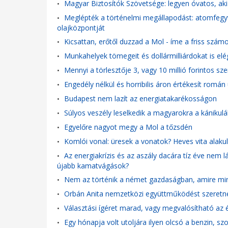
Magyar Biztosítók Szövetsége: legyen óvatos, aki k
•
Meglépték a történelmi megállapodást: atomfegyv
•
olajközpontját
Kicsattan, erőtől duzzad a Mol - íme a friss szám
•
Munkahelyek tömegeit és dollármilliárdokat is elé
•
Mennyi a törlesztője 3, vagy 10 millió forintos sze
•
Engedély nélkül és horribilis áron értékesít romá
•
Budapest nem lazít az energiatakarékosságon
•
Súlyos veszély leselkedik a magyarokra a kánikul
•
Egyelőre nagyot megy a Mol a tőzsdén
•
Komlói vonal: üresek a vonatok? Heves vita alakul
•
Az energiakrízis és az aszály dacára tíz éve nem lá
•
újabb kamatvágások?
Nem az történik a német gazdaságban, amire min
•
Orbán Anita nemzetközi együttműködést szeretne
•
Választási ígéret marad, vagy megvalósítható az 
•
Egy hónapja volt utoljára ilyen olcsó a benzin, 
•