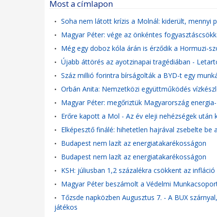
Most a címlapon
Soha nem látott krízis a Molnál: kiderült, mennyi p
•
Magyar Péter: vége az önkéntes fogyasztáscsökke
•
Még egy doboz kóla árán is érződik a Hormuzi-sz
•
Újabb áttörés az ayotzinapai tragédiában - Letar
•
Száz millió forintra bírságolták a BYD-t egy munká
•
Orbán Anita: Nemzetközi együttműködés vízkész
•
Magyar Péter: megőriztük Magyarország energia- 
•
Erőre kapott a Mol - Az év eleji nehézségek utá
•
Elképesztő finálé: hihetetlen hajrával zsebelte be
•
Budapest nem lazít az energiatakarékosságon
•
Budapest nem lazít az energiatakarékosságon
•
KSH: júliusban 1,2 százalékra csökkent az infláció
•
Magyar Péter beszámolt a Védelmi Munkacsoport
•
Tőzsde napközben Augusztus 7. - A BUX szárnyal, 
•
játékos