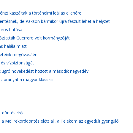
énzt kaszáltak a történelmi leállás ellenére
ntésnek, de Pakson bármikor újra feszült lehet a helyzet
oros hatása
tóztatták Guerrero volt kormányzóját
s halála miatt
leteink megóvásáért
és vízbiztonságát
n kiugró növekedést hozott a második negyedév
 az aranyat a magyar klasszis
 döntéseiről
a Mol rekorddöntés előtt áll, a Telekom az egyedüli gyengülő