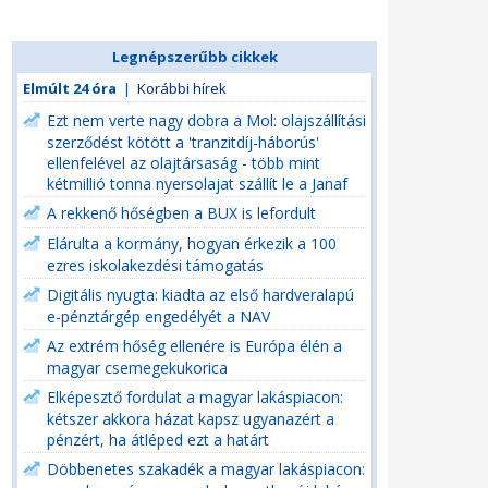
Legnépszerűbb cikkek
Elmúlt 24 óra
|
Korábbi hírek
Ezt nem verte nagy dobra a Mol: olajszállítási
szerződést kötött a 'tranzitdíj-háborús'
ellenfelével az olajtársaság - több mint
kétmillió tonna nyersolajat szállít le a Janaf
A rekkenő hőségben a BUX is lefordult
Elárulta a kormány, hogyan érkezik a 100
ezres iskolakezdési támogatás
Digitális nyugta: kiadta az első hardveralapú
e-pénztárgép engedélyét a NAV
Az extrém hőség ellenére is Európa élén a
magyar csemegekukorica
Elképesztő fordulat a magyar lakáspiacon:
kétszer akkora házat kapsz ugyanazért a
pénzért, ha átléped ezt a határt
Döbbenetes szakadék a magyar lakáspiacon: