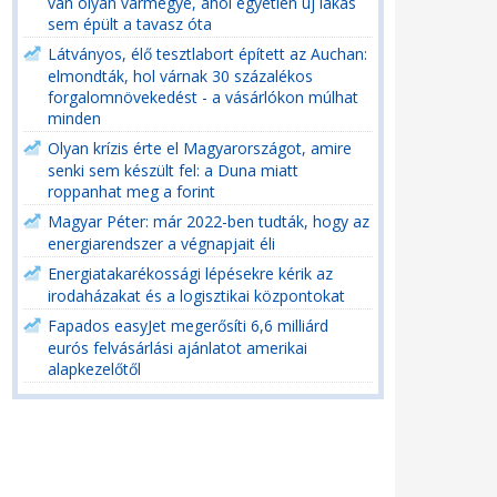
van olyan vármegye, ahol egyetlen új lakás
sem épült a tavasz óta
Látványos, élő tesztlabort épített az Auchan:
elmondták, hol várnak 30 százalékos
forgalomnövekedést - a vásárlókon múlhat
minden
Olyan krízis érte el Magyarországot, amire
senki sem készült fel: a Duna miatt
roppanhat meg a forint
Magyar Péter: már 2022-ben tudták, hogy az
energiarendszer a végnapjait éli
Energiatakarékossági lépésekre kérik az
irodaházakat és a logisztikai központokat
Fapados easyJet megerősíti 6,6 milliárd
eurós felvásárlási ajánlatot amerikai
alapkezelőtől