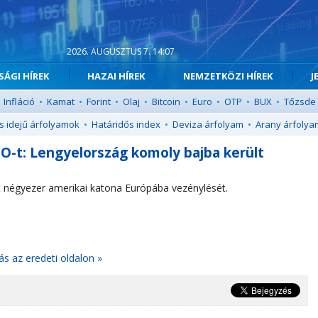
2026. AUGUSZTUS 7. 14:07
ÁGI HÍREK
HAZAI HÍREK
NEMZETKÖZI HÍREK
J
Infláció
•
Kamat
•
Forint
•
Olaj
•
Bitcoin
•
Euro
•
OTP
•
BUX
•
Tőzsde
s idejű árfolyamok
•
Határidős index
•
Deviza árfolyam
•
Arany árfolya
O-t: Lengyelország komoly bajba került
nt négyezer amerikai katona Európába vezénylését.
ás az eredeti oldalon »