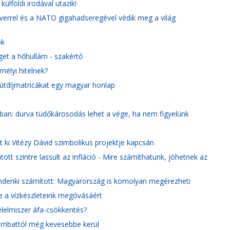
ülföldi irodával utazik!
errel és a NATO gigahadseregével védik meg a világ
ok
get a hőhullám - szakértő
mélyi hitelnek?
n útdíjmatricákat egy magyar honlap
ában: durva tüdőkárosodás lehet a vége, ha nem figyelünk
t ki Vitézy Dávid szimbolikus projektje kapcsán
tott szintre lassult az infláció - Mire számíthatunk, jöhetnek az
denki számított: Magyarország is komolyan megérezheti
 a vízkészleteink megóvásáért
élelmiszer áfa-csökkentés?
szombattól még kevesebbe kerül