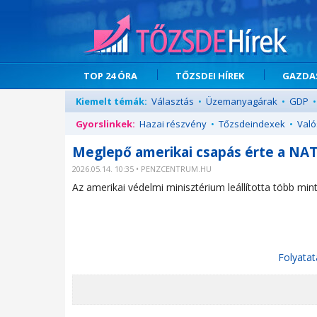
TOP 24 ÓRA
TŐZSDEI HÍREK
GAZDAS
Kiemelt témák:
Választás
•
Üzemanyagárak
•
GDP
•
Gyorslinkek:
Hazai részvény
•
Tőzsdeindexek
•
Való
Meglepő amerikai csapás érte a NAT
2026.05.14. 10:35 • PENZCENTRUM.HU
Az amerikai védelmi minisztérium leállította több mi
Folyatat