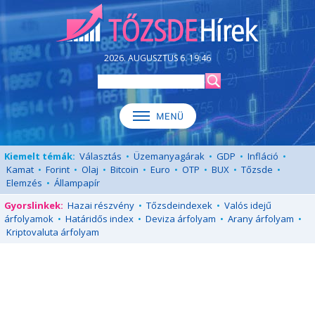
2026. AUGUSZTUS 6. 19:46
Kiemelt témák:
Választás
•
Üzemanyagárak
•
GDP
•
Infláció
•
Kamat
•
Forint
•
Olaj
•
Bitcoin
•
Euro
•
OTP
•
BUX
•
Tőzsde
•
Elemzés
•
Állampapír
Gyorslinkek:
Hazai részvény
•
Tőzsdeindexek
•
Valós idejű
árfolyamok
•
Határidős index
•
Deviza árfolyam
•
Arany árfolyam
•
Kriptovaluta árfolyam