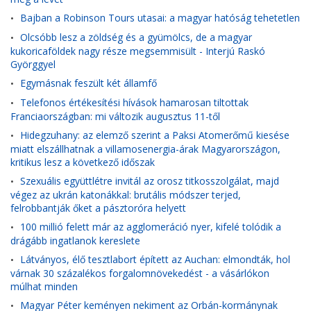
Bajban a Robinson Tours utasai: a magyar hatóság tehetetlen
•
Olcsóbb lesz a zöldség és a gyümölcs, de a magyar
•
kukoricaföldek nagy része megsemmisült - Interjú Raskó
Györggyel
Egymásnak feszült két államfő
•
Telefonos értékesítési hívások hamarosan tiltottak
•
Franciaországban: mi változik augusztus 11-től
Hidegzuhany: az elemző szerint a Paksi Atomerőmű kiesése
•
miatt elszállhatnak a villamosenergia-árak Magyarországon,
kritikus lesz a következő időszak
Szexuális együttlétre invitál az orosz titkosszolgálat, majd
•
végez az ukrán katonákkal: brutális módszer terjed,
felrobbantják őket a pásztoróra helyett
100 millió felett már az agglomeráció nyer, kifelé tolódik a
•
drágább ingatlanok kereslete
Látványos, élő tesztlabort épített az Auchan: elmondták, hol
•
várnak 30 százalékos forgalomnövekedést - a vásárlókon
múlhat minden
Magyar Péter keményen nekiment az Orbán-kormánynak
•