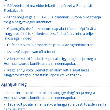
Ráfizetett, aki ma ebbe fektette a pénzét a Budapesti
•
Értéktőzsdén
Nincs még vége a FIFA-UEFA csatának: Európa buktathatja
•
meg a nagyravágyó Infantinot?
Gigadugók, őskáosz: három nap alatt többen lépték át a
•
magyarok által is közkedvelt ország határát, mint a teljes
lakossága - videó!
Új feladatokra új embereket jelölt ki az agrárminiszter
•
Izzasztó napon van túl a forint
•
A benzinkutaktól a boltok polcaiig: így drágíthatja meg a
•
Hormuzi-szoros konfliktusa a mindennapokat
Kész, ennyi volt? Elérhetetlen álom lett a saját lakás
•
Magyarországon, drasztikus lépésekre készülnek
Ajánljuk még
A benzinkutaktól a boltok polcaiig: így drágíthatja meg a
•
Hormuzi-szoros konfliktusa a mindennapokat
Hiába volt pozitív a nemzetközi hangulat, a pesti tőzsdén senki
•
nem nevetett