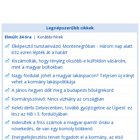
Legnépszerűbb cikkek
Elmúlt 24 óra
|
Korábbi hírek
Elképesztő turistainvázió Montenegróban - Három nap alatt
632 ezren lépték át a határt
Kiszámolták, hogy tényleg olcsóbb-e külföldön vásárolni,
mint a magyar boltokban
Nagy fordulat jöhet a magyar lakáspiacon? Teljesen új irányt
vehet a kormány lakáspolitikája
A János-hegyen dőlt meg a budapesti hőségrekord
Kormányszóvivő: Nincs vízhiány az országban
Keleti derbi Debrecenben, tovább gyűjtögetne az Újpest: ez
lesz az NB I 3. fordulójában
Kiderültek a friss számok a magyar iparról: óriási a
növekedés, de van egy komoly bökkenő
Energiafejlesztési tervet fogadott el a kormány, az első