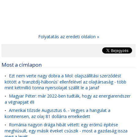
Folyatatás az eredeti oldalon »
Most a címlapon
Ezt nem verte nagy dobra a Mol: olajszállítási szerződést
•
kötött a 'tranzitdíj-háborús' ellenfelével az olajtársaság - több
mint kétmillió tonna nyersolajat szállít le a Janaf
Magyar Péter: már 2022-ben tudták, hogy az energiarendszer
•
a végnapjait éli
Amerikai tőzsde Augusztus 6. - Vegyes a hangulat a
•
kontinensen, az olaj 81 dollárra emelkedett
Románia nagyon drága hibát vétett: egy erőmű építése
•
meghiúsult, egy másik éveket csúszik - most a gazdaság issza
meg a levét