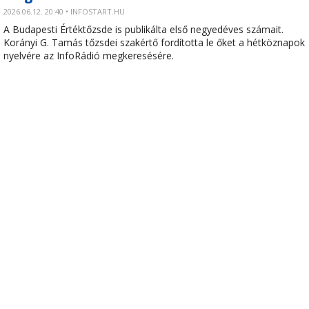
2026.06.12. 20:40 • INFOSTART.HU
A Budapesti Értéktőzsde is publikálta első negyedéves számait.
Korányi G. Tamás tőzsdei szakértő fordította le őket a hétköznapok
nyelvére az InfoRádió megkeresésére.