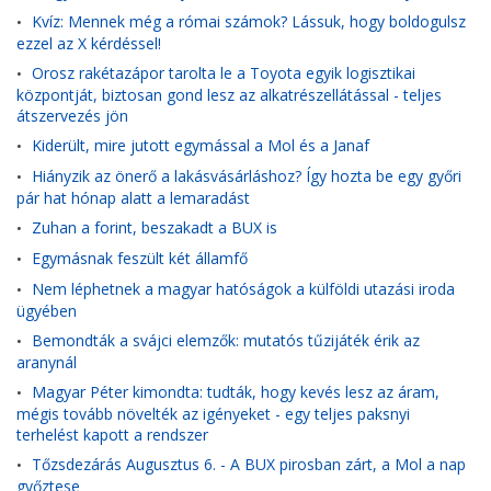
Kvíz: Mennek még a római számok? Lássuk, hogy boldogulsz
•
ezzel az X kérdéssel!
Orosz rakétazápor tarolta le a Toyota egyik logisztikai
•
központját, biztosan gond lesz az alkatrészellátással - teljes
átszervezés jön
Kiderült, mire jutott egymással a Mol és a Janaf
•
Hiányzik az önerő a lakásvásárláshoz? Így hozta be egy győri
•
pár hat hónap alatt a lemaradást
Zuhan a forint, beszakadt a BUX is
•
Egymásnak feszült két államfő
•
Nem léphetnek a magyar hatóságok a külföldi utazási iroda
•
ügyében
Bemondták a svájci elemzők: mutatós tűzijáték érik az
•
aranynál
Magyar Péter kimondta: tudták, hogy kevés lesz az áram,
•
mégis tovább növelték az igényeket - egy teljes paksnyi
terhelést kapott a rendszer
Tőzsdezárás Augusztus 6. - A BUX pirosban zárt, a Mol a nap
•
győztese