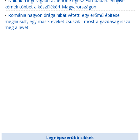
Nálunk a legdrágább az iPhone egész Európában: ennyivel
•
kérnek többet a készülékért Magyarországon
Románia nagyon drága hibát vétett: egy erőmű építése
•
meghiúsult, egy másik éveket csúszik - most a gazdaság issza
meg a levét
Legnépszerűbb cikkek