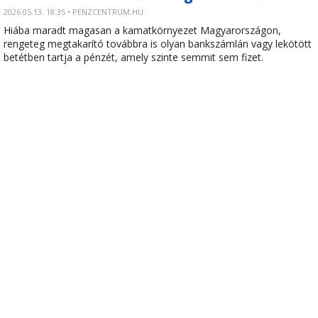
2026.05.13. 18:35 • PENZCENTRUM.HU
Hiába maradt magasan a kamatkörnyezet Magyarországon,
rengeteg megtakarító továbbra is olyan bankszámlán vagy lekötött
betétben tartja a pénzét, amely szinte semmit sem fizet.