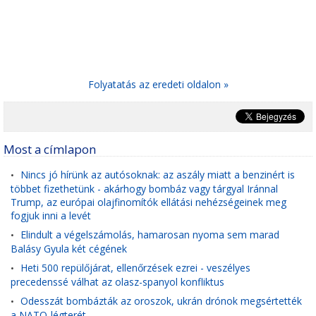
Folyatatás az eredeti oldalon »
Most a címlapon
Nincs jó hírünk az autósoknak: az aszály miatt a benzinért is
•
többet fizethetünk - akárhogy bombáz vagy tárgyal Iránnal
Trump, az európai olajfinomítók ellátási nehézségeinek meg
fogjuk inni a levét
Elindult a végelszámolás, hamarosan nyoma sem marad
•
Balásy Gyula két cégének
Heti 500 repülőjárat, ellenőrzések ezrei - veszélyes
•
precedenssé válhat az olasz-spanyol konfliktus
Odesszát bombázták az oroszok, ukrán drónok megsértették
•
a NATO-légterét