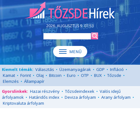
2026. AUGUSZTUS 9. 07:53
Kiemelt témák:
Választás
•
Üzemanyagárak
•
GDP
•
Infláció
•
Kamat
•
Forint
•
Olaj
•
Bitcoin
•
Euro
•
OTP
•
BUX
•
Tőzsde
•
Elemzés
•
Állampapír
Gyorslinkek:
Hazai részvény
•
Tőzsdeindexek
•
Valós idejű
árfolyamok
•
Határidős index
•
Deviza árfolyam
•
Arany árfolyam
•
Kriptovaluta árfolyam