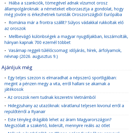
Hiába a szankciók, tömegével adnak vízumot orosz
•
állampolgároknak: a németeket elborzasztja a gondolat, hogy
még jövőre is érkezhetnek turisták Oroszországból Európába
Románia már a frontra szállít? Súlyos vádakkal rukkoltak elő
•
az oroszok
Mellbevágó különbségek a magyar nyugdíjakban, kiszámolták,
•
hányan kapnak 700 ezernél többet
Vasárnap reggeli túlélőcsomag: időjárás, hírek, árfolyamok,
•
névnap (2026. augusztus 9.)
Ajánljuk még
Egy teljes szezon is elmaradhat a népszerű sportligában:
•
megint a pénzen megy a vita, erről hallani se akarnak a
játékosok
Az oroszok nem tudnak kiszeretni Vietnámból
•
Hidegzuhany az utazóknak: váratlanul teljesen kivonul erről a
•
repülőtérről a Ryanair
Este tényleg drágább lehet az áram Magyarországon?
•
Megszólalt a szakértő, kiderült, mennyire reális az ötlet