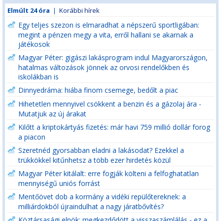
Elmúlt 24 óra
|
Korábbi hírek
Egy teljes szezon is elmaradhat a népszerű sportligában:
megint a pénzen megy a vita, erről hallani se akarnak a
játékosok
Magyar Péter: gigászi lakásprogram indul Magyarországon,
hatalmas változások jönnek az orvosi rendelőkben és
iskolákban is
Dinnyedráma: hiába finom csemege, bedőlt a piac
Hihetetlen mennyivel csökkent a benzin és a gázolaj ára -
Mutatjuk az új árakat
Kilőtt a kriptokártyás fizetés: már havi 759 millió dollár forog
a piacon
Szeretnéd gyorsabban eladni a lakásodat? Ezekkel a
trükkökkel kitűnhetsz a több ezer hirdetés közül
Magyar Péter kitálalt: erre fogják költeni a felfoghatatlan
mennyiségű uniós forrást
Mentőövet dob a kormány a vidéki repülőtereknek: a
milliárdokból újraindulhat a nagy járatbővítés?
Köztársasági elnök: megkezdődött a visszaszámlálás - ez a