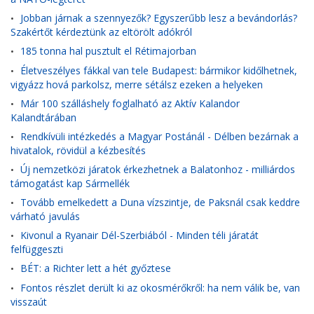
Jobban járnak a szennyezők? Egyszerűbb lesz a bevándorlás?
•
Szakértőt kérdeztünk az eltörölt adókról
185 tonna hal pusztult el Rétimajorban
•
Életveszélyes fákkal van tele Budapest: bármikor kidőlhetnek,
•
vigyázz hová parkolsz, merre sétálsz ezeken a helyeken
Már 100 szálláshely foglalható az Aktív Kalandor
•
Kalandtárában
Rendkívüli intézkedés a Magyar Postánál - Délben bezárnak a
•
hivatalok, rövidül a kézbesítés
Új nemzetközi járatok érkezhetnek a Balatonhoz - milliárdos
•
támogatást kap Sármellék
Tovább emelkedett a Duna vízszintje, de Paksnál csak keddre
•
várható javulás
Kivonul a Ryanair Dél-Szerbiából - Minden téli járatát
•
felfüggeszti
BÉT: a Richter lett a hét győztese
•
Fontos részlet derült ki az okosmérőkről: ha nem válik be, van
•
visszaút