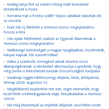
Keddig tartja fent az extrém hőség miatt bevezetett
•
intézkedéseit a Posta
Románia már a frontra szállít? Súlyos vádakkal rukkoltak elő
•
az oroszok
Ezek Irán új feltételei a Hormuzi-szoros megnyitásához -
•
hosszú a lista
Irán újabb feltételeket szabott az Egyesült Államoknak a
•
Hormuzi-szoros megnyitásához
Mellbevágó különbségek a magyar nyugdíjakban, kiszámolták,
•
hányan kapnak 700 ezernél többet
Hiába a szankciók, tömegével adnak vízumot orosz
•
állampolgároknak: a németeket elborzasztja a gondolat, hogy
még jövőre is érkezhetnek turisták Oroszországból Európába
Vasárnap reggeli túlélőcsomag: időjárás, hírek, árfolyamok,
•
névnap (2026. augusztus 9.)
Megdöbbentő bejelentést tett Irán, végre elismerték, hogy
•
közel lehet a béketárgyalások vége, felszabadulhat a Hormuzi-
szoros
Ma még élvezhetjük az enyhébb időjárást: jövő héten ismét
•