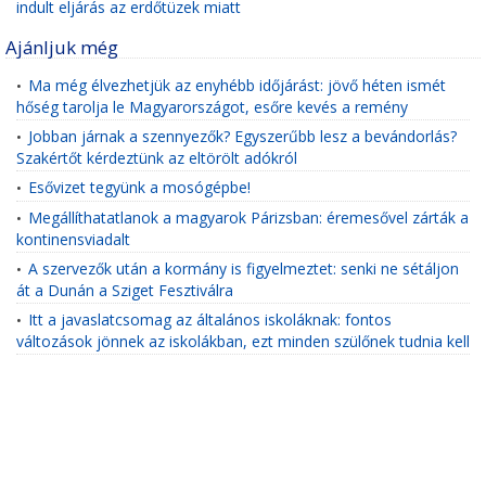
indult eljárás az erdőtüzek miatt
Ajánljuk még
Ma még élvezhetjük az enyhébb időjárást: jövő héten ismét
•
hőség tarolja le Magyarországot, esőre kevés a remény
Jobban járnak a szennyezők? Egyszerűbb lesz a bevándorlás?
•
Szakértőt kérdeztünk az eltörölt adókról
Esővizet tegyünk a mosógépbe!
•
Megállíthatatlanok a magyarok Párizsban: éremesővel zárták a
•
kontinensviadalt
A szervezők után a kormány is figyelmeztet: senki ne sétáljon
•
át a Dunán a Sziget Fesztiválra
Itt a javaslatcsomag az általános iskoláknak: fontos
•
változások jönnek az iskolákban, ezt minden szülőnek tudnia kell