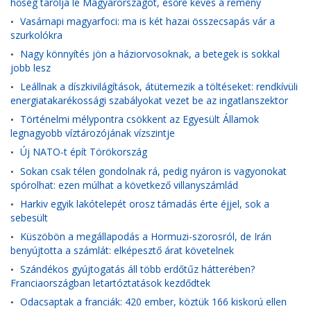
hőség tarolja le Magyarországot, esőre kevés a remény
Vasárnapi magyarfoci: ma is két hazai összecsapás vár a
•
szurkolókra
Nagy könnyítés jön a háziorvosoknak, a betegek is sokkal
•
jobb lesz
Leállnak a díszkivilágítások, átütemezik a töltéseket: rendkívüli
•
energiatakarékossági szabályokat vezet be az ingatlanszektor
Történelmi mélypontra csökkent az Egyesült Államok
•
legnagyobb víztározójának vízszintje
Új NATO-t épít Törökország
•
Sokan csak télen gondolnak rá, pedig nyáron is vagyonokat
•
spórolhat: ezen múlhat a következő villanyszámlád
Harkiv egyik lakótelepét orosz támadás érte éjjel, sok a
•
sebesült
Küszöbön a megállapodás a Hormuzi-szorosról, de Irán
•
benyújtotta a számlát: elképesztő árat követelnek
Szándékos gyújtogatás áll több erdőtűz hátterében?
•
Franciaországban letartóztatások kezdődtek
Odacsaptak a franciák: 420 ember, köztük 166 kiskorú ellen
•