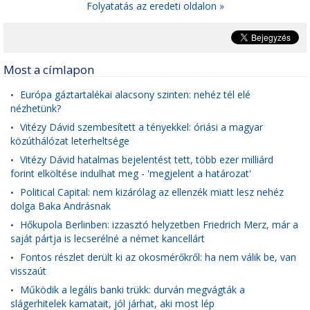
Folyatatás az eredeti oldalon »
Most a címlapon
Európa gáztartalékai alacsony szinten: nehéz tél elé
•
nézhetünk?
Vitézy Dávid szembesített a tényekkel: óriási a magyar
•
közúthálózat leterheltsége
Vitézy Dávid hatalmas bejelentést tett, több ezer milliárd
•
forint elköltése indulhat meg - 'megjelent a határozat'
Political Capital: nem kizárólag az ellenzék miatt lesz nehéz
•
dolga Baka Andrásnak
Hőkupola Berlinben: izzasztó helyzetben Friedrich Merz, már a
•
saját pártja is lecserélné a német kancellárt
Fontos részlet derült ki az okosmérőkről: ha nem válik be, van
•
visszaút
Működik a legális banki trükk: durván megvágták a
•
slágerhitelek kamatait, jól járhat, aki most lép