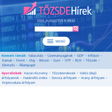
2026. AUGUSZTUS 9. 09:32
Kiemelt témák:
Választás
•
Üzemanyagárak
•
GDP
•
Infláció
•
Kamat
•
Forint
•
Olaj
•
Bitcoin
•
Euro
•
OTP
•
BUX
•
Tőzsde
•
Elemzés
•
Állampapír
Gyorslinkek:
Hazai részvény
•
Tőzsdeindexek
•
Valós idejű
árfolyamok
•
Határidős index
•
Deviza árfolyam
•
Arany árfolyam
•
Kriptovaluta árfolyam