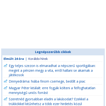
Legnépszerűbb cikkek
Elmúlt 24 óra
|
Korábbi hírek
Egy teljes szezon is elmaradhat a népszerű sportligában:
megint a pénzen megy a vita, erről hallani se akarnak a
játékosok
Dinnyedráma: hiába finom csemege, bedőlt a piac
Magyar Péter kitálalt: erre fogják költeni a felfoghatatlan
mennyiségű uniós forrást
Szeretnéd gyorsabban eladni a lakásodat? Ezekkel a
trükkökkel kitűnhetsz a több ezer hirdetés közül