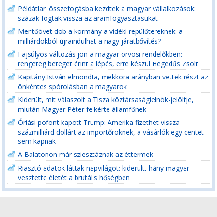
Példátlan összefogásba kezdtek a magyar vállalkozások:
százak fogták vissza az áramfogyasztásukat
Mentőövet dob a kormány a vidéki repülőtereknek: a
milliárdokból újraindulhat a nagy járatbővítés?
Fajsúlyos változás jön a magyar orvosi rendelőkben:
rengeteg beteget érint a lépés, erre készül Hegedűs Zsolt
Kapitány István elmondta, mekkora arányban vettek részt az
önkéntes spórolásban a magyarok
Kiderült, mit válaszolt a Tisza köztársaságielnök-jelöltje,
miután Magyar Péter felkérte államfőnek
Óriási pofont kapott Trump: Amerika fizethet vissza
százmilliárd dollárt az importőröknek, a vásárlók egy centet
sem kapnak
A Balatonon már sziesztáznak az éttermek
Riasztó adatok láttak napvilágot: kiderült, hány magyar
vesztette életét a brutális hőségben