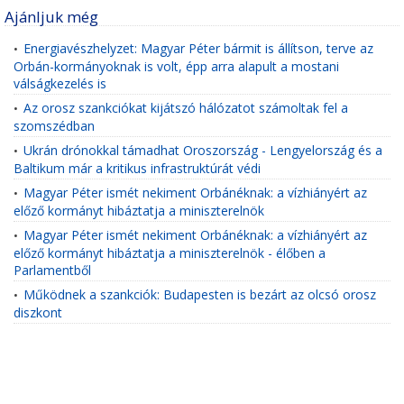
Ajánljuk még
Energiavészhelyzet: Magyar Péter bármit is állítson, terve az
•
Orbán-kormányoknak is volt, épp arra alapult a mostani
válságkezelés is
Az orosz szankciókat kijátszó hálózatot számoltak fel a
•
szomszédban
Ukrán drónokkal támadhat Oroszország - Lengyelország és a
•
Baltikum már a kritikus infrastruktúrát védi
Magyar Péter ismét nekiment Orbánéknak: a vízhiányért az
•
előző kormányt hibáztatja a miniszterelnök
Magyar Péter ismét nekiment Orbánéknak: a vízhiányért az
•
előző kormányt hibáztatja a miniszterelnök - élőben a
Parlamentből
Működnek a szankciók: Budapesten is bezárt az olcsó orosz
•
diszkont