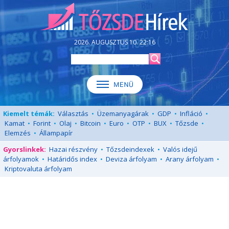
2026. AUGUSZTUS 10. 22:16
Kiemelt témák:
Választás
•
Üzemanyagárak
•
GDP
•
Infláció
•
Kamat
•
Forint
•
Olaj
•
Bitcoin
•
Euro
•
OTP
•
BUX
•
Tőzsde
•
Elemzés
•
Állampapír
Gyorslinkek:
Hazai részvény
•
Tőzsdeindexek
•
Valós idejű
árfolyamok
•
Határidős index
•
Deviza árfolyam
•
Arany árfolyam
•
Kriptovaluta árfolyam