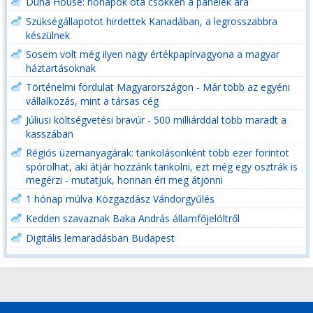
Duna House: hónapok óta csökken a panelek ára
Szükségállapotot hirdettek Kanadában, a legrosszabbra
készülnek
Sosem volt még ilyen nagy értékpapírvagyona a magyar
háztartásoknak
Történelmi fordulat Magyarországon - Már több az egyéni
vállalkozás, mint a társas cég
Júliusi költségvetési bravúr - 500 milliárddal több maradt a
kasszában
Régiós üzemanyagárak: tankolásonként több ezer forintot
spórolhat, aki átjár hozzánk tankolni, ezt még egy osztrák is
megérzi - mutatjuk, honnan éri meg átjönni
1 hónap múlva Közgazdász Vándorgyűlés
Kedden szavaznak Baka András államfőjelöltről
Digitális lemaradásban Budapest