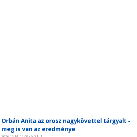
Orbán Anita az orosz nagykövettel tárgyalt -
meg is van az eredménye
2026.05.14. 13:40 • VG.HU