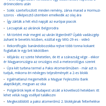
drónincidens után
Sokk: szertefoszlott minden remény, zárva marad a Hormuzi-
•
szoros - elképesztő ütemben emelkedik az olaj ára
Így zárták a hét első napját az európai piacok
•
Lecsaptak az ukránok Belgorodra
•
Mi történt már megint az ukrán légierőnél? Újabb vadászgép
•
zuhant le bevetés közben, ezúttal egy MIG-29-es - videó
Rekordfogás: banándobozokba rejtve több tonna kokaint
•
foglaltak le egy brit kikötőben
Időjárás: ez szinte hihetetlen, de itt a szárazság vége - ekkor
•
ér Magyarországra az országos eső a meteorológus szerint
Újra két turbina termel a Paksi Atomerőműben - már azt is
•
tudjuk, mikorra éri névleges teljesítményét a 2-es blokk
Irgalmatlanul megemelték a Magyar Fejlesztési Bank
•
alaptőkéjét, megvan az oka
Polgárőrök lepik el Budapest utcáit a következő hetekben: itt
•
lehet velük nagy eséllyel találkozni
Megkezdődött a paksi atomerőmű 2. blokkjának felterhelése
•