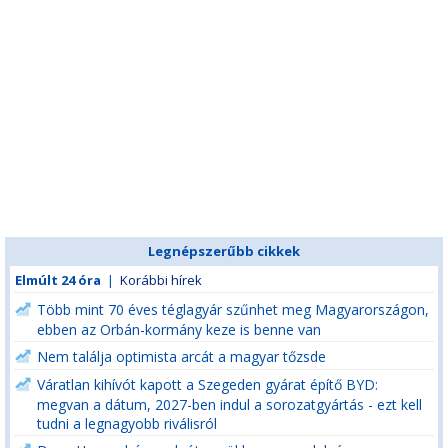
Legnépszerűbb cikkek
Elmúlt 24 óra
|
Korábbi hírek
Több mint 70 éves téglagyár szűnhet meg Magyarországon,
ebben az Orbán-kormány keze is benne van
Nem találja optimista arcát a magyar tőzsde
Váratlan kihívót kapott a Szegeden gyárat építő BYD:
megvan a dátum, 2027-ben indul a sorozatgyártás - ezt kell
tudni a legnagyobb riválisról