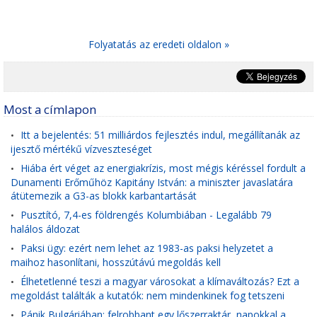
Folyatatás az eredeti oldalon »
Most a címlapon
Itt a bejelentés: 51 milliárdos fejlesztés indul, megállítanák az
•
ijesztő mértékű vízveszteséget
Hiába ért véget az energiakrízis, most mégis kéréssel fordult a
•
Dunamenti Erőműhöz Kapitány István: a miniszter javaslatára
átütemezik a G3-as blokk karbantartását
Pusztító, 7,4-es földrengés Kolumbiában - Legalább 79
•
halálos áldozat
Paksi ügy: ezért nem lehet az 1983-as paksi helyzetet a
•
maihoz hasonlítani, hosszútávú megoldás kell
Élhetetlenné teszi a magyar városokat a klímaváltozás? Ezt a
•
megoldást találták a kutatók: nem mindenkinek fog tetszeni
Pánik Bulgáriában: felrobbant egy lőszerraktár, napokkal a
•