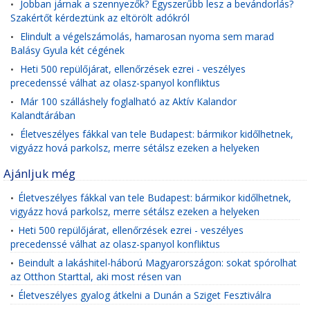
Jobban járnak a szennyezők? Egyszerűbb lesz a bevándorlás?
•
Szakértőt kérdeztünk az eltörölt adókról
Elindult a végelszámolás, hamarosan nyoma sem marad
•
Balásy Gyula két cégének
Heti 500 repülőjárat, ellenőrzések ezrei - veszélyes
•
precedenssé válhat az olasz-spanyol konfliktus
Már 100 szálláshely foglalható az Aktív Kalandor
•
Kalandtárában
Életveszélyes fákkal van tele Budapest: bármikor kidőlhetnek,
•
vigyázz hová parkolsz, merre sétálsz ezeken a helyeken
Ajánljuk még
Életveszélyes fákkal van tele Budapest: bármikor kidőlhetnek,
•
vigyázz hová parkolsz, merre sétálsz ezeken a helyeken
Heti 500 repülőjárat, ellenőrzések ezrei - veszélyes
•
precedenssé válhat az olasz-spanyol konfliktus
Beindult a lakáshitel-háború Magyarországon: sokat spórolhat
•
az Otthon Starttal, aki most résen van
Életveszélyes gyalog átkelni a Dunán a Sziget Fesztiválra
•