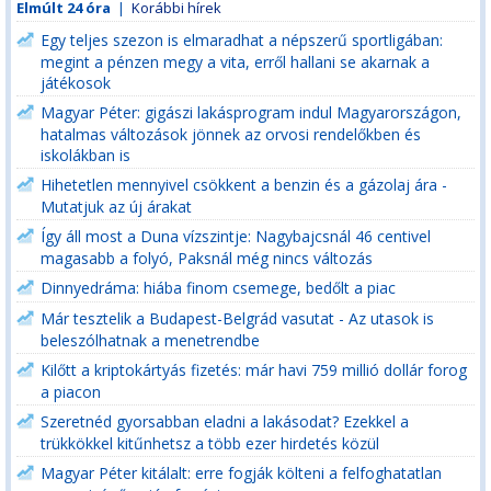
Elmúlt 24 óra
|
Korábbi hírek
Egy teljes szezon is elmaradhat a népszerű sportligában:
megint a pénzen megy a vita, erről hallani se akarnak a
játékosok
Magyar Péter: gigászi lakásprogram indul Magyarországon,
hatalmas változások jönnek az orvosi rendelőkben és
iskolákban is
Hihetetlen mennyivel csökkent a benzin és a gázolaj ára -
Mutatjuk az új árakat
Így áll most a Duna vízszintje: Nagybajcsnál 46 centivel
magasabb a folyó, Paksnál még nincs változás
Dinnyedráma: hiába finom csemege, bedőlt a piac
Már tesztelik a Budapest-Belgrád vasutat - Az utasok is
beleszólhatnak a menetrendbe
Kilőtt a kriptokártyás fizetés: már havi 759 millió dollár forog
a piacon
Szeretnéd gyorsabban eladni a lakásodat? Ezekkel a
trükkökkel kitűnhetsz a több ezer hirdetés közül
Magyar Péter kitálalt: erre fogják költeni a felfoghatatlan