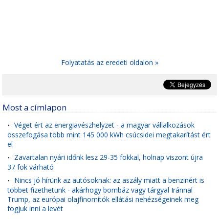
Folyatatás az eredeti oldalon »
Most a címlapon
Véget ért az energiavészhelyzet - a magyar vállalkozások
•
összefogása több mint 145 000 kWh csúcsidei megtakarítást ért
el
Zavartalan nyári időnk lesz 29-35 fokkal, holnap viszont újra
•
37 fok várható
Nincs jó hírünk az autósoknak: az aszály miatt a benzinért is
•
többet fizethetünk - akárhogy bombáz vagy tárgyal Iránnal
Trump, az európai olajfinomítók ellátási nehézségeinek meg
fogjuk inni a levét