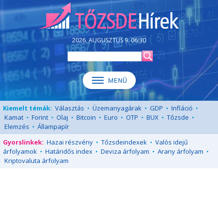
2026. AUGUSZTUS 9. 06:30
Kiemelt témák:
Választás
•
Üzemanyagárak
•
GDP
•
Infláció
•
Kamat
•
Forint
•
Olaj
•
Bitcoin
•
Euro
•
OTP
•
BUX
•
Tőzsde
•
Elemzés
•
Állampapír
Gyorslinkek:
Hazai részvény
•
Tőzsdeindexek
•
Valós idejű
árfolyamok
•
Határidős index
•
Deviza árfolyam
•
Arany árfolyam
•
Kriptovaluta árfolyam