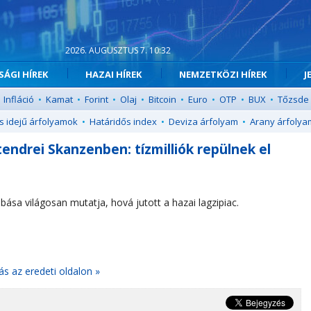
2026. AUGUSZTUS 7. 10:32
ÁGI HÍREK
HAZAI HÍREK
NEMZETKÖZI HÍREK
J
Infláció
•
Kamat
•
Forint
•
Olaj
•
Bitcoin
•
Euro
•
OTP
•
BUX
•
Tőzsde
s idejű árfolyamok
•
Határidős index
•
Deviza árfolyam
•
Arany árfolya
endrei Skanzenben: tízmilliók repülnek el
ása világosan mutatja, hová jutott a hazai lagzipiac.
ás az eredeti oldalon »