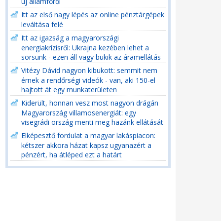
új államfőről
Itt az első nagy lépés az online pénztárgépek
leváltása felé
Itt az igazság a magyarországi
energiakrízisről: Ukrajna kezében lehet a
sorsunk - ezen áll vagy bukik az áramellátás
Vitézy Dávid nagyon kibukott: semmit nem
érnek a rendőrségi videók - van, aki 150-el
hajtott át egy munkaterületen
Kiderült, honnan vesz most nagyon drágán
Magyarország villamosenergiát: egy
visegrádi ország menti meg hazánk ellátását
Elképesztő fordulat a magyar lakáspiacon:
kétszer akkora házat kapsz ugyanazért a
pénzért, ha átléped ezt a határt