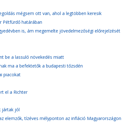
 megoldás mégsem ott van, ahol a legtöbben keresik
ár Pétfürdő határában
negyedévben is, ám megemelte jövedelmezőségi előrejelzését
ent be a lassuló növekedés miatt
anak ma a befektetők a budapesti tőzsdén
ai piacokat
t el a Richter
jártak jól
az elemzők, tízéves mélyponton az infláció Magyarországon