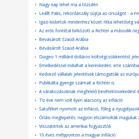
Nagy nap lehet ma a tőzsdén
•
Leállt Paks, rekordaszály sújtja az országot - a
•
Igazi kisbirtok mindenhez közel: ritka lehetőség v
•
Az erős forinttal birkózott a Richter a második 
•
Bevásárolt Szaúd-Arábia
•
Bevásárolt Szaúd-Arábia
•
Diageo 1 milliárd dolláros költségcsökkentést jel
•
Emelkedéssel indulhat a kereskedés: erre számít
•
Kedvező vállalati jelentések támogatták az európ
•
Publikálta gyenge számait a Richter is
•
A várakozásoknak megfelelő bevételnövekedést ér
•
Tíz éve nem volt ilyen alacsony az infláció
•
Satuféket nyomott az infláció, főleg a nyugdíjasok 
•
Óriási meglepetés: nagyon elszámolták magukat 
•
Visszatértek az amerikai fogyasztók
•
10 éves mélyponton a magyar infláció
•