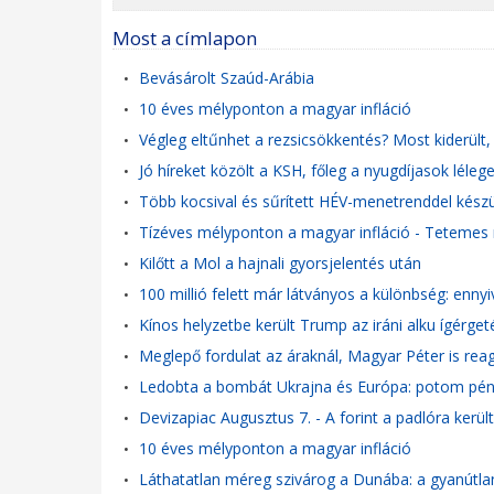
Most a címlapon
Bevásárolt Szaúd-Arábia
•
10 éves mélyponton a magyar infláció
•
Végleg eltűnhet a rezsicsökkentés? Most kiderült
•
Jó híreket közölt a KSH, főleg a nyugdíjasok léleg
•
Több kocsival és sűrített HÉV-menetrenddel kész
•
Tízéves mélyponton a magyar infláció - Tetemes 
•
Kilőtt a Mol a hajnali gyorsjelentés után
•
100 millió felett már látványos a különbség: enny
•
Kínos helyzetbe került Trump az iráni alku ígérget
•
Meglepő fordulat az áraknál, Magyar Péter is reag
•
Ledobta a bombát Ukrajna és Európa: potom pénzé
•
Devizapiac Augusztus 7. - A forint a padlóra került,
•
10 éves mélyponton a magyar infláció
•
Láthatatlan méreg szivárog a Dunába: a gyanútlan
•