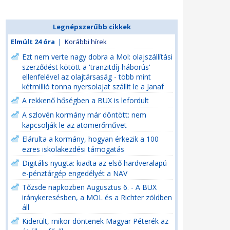
Legnépszerűbb cikkek
Elmúlt 24 óra
|
Korábbi hírek
Ezt nem verte nagy dobra a Mol: olajszállítási
szerződést kötött a 'tranzitdíj-háborús'
ellenfelével az olajtársaság - több mint
kétmillió tonna nyersolajat szállít le a Janaf
A rekkenő hőségben a BUX is lefordult
A szlovén kormány már döntött: nem
kapcsolják le az atomerőművet
Elárulta a kormány, hogyan érkezik a 100
ezres iskolakezdési támogatás
Digitális nyugta: kiadta az első hardveralapú
e-pénztárgép engedélyét a NAV
Tőzsde napközben Augusztus 6. - A BUX
iránykeresésben, a MOL és a Richter zöldben
áll
Kiderült, mikor döntenek Magyar Péterék az