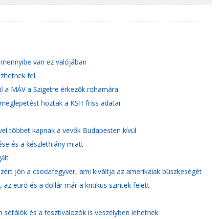
, mennyibe van ez valójában
ezhetnek fel
ül a MÁV a Szigetre érkezők rohamára
meglepetést hoztak a KSH friss adatai
ivel többet kapnak a vevők Budapesten kívül
ése és a készlethiány miatt
ált
rt jön a csodafegyver, ami kiváltja az amerikaiak büszkeségét
 az euró és a dollár már a kritikus szintek felett
 sétálók és a fesztiválozók is veszélyben lehetnek