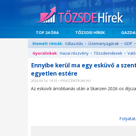
TOP 24 ÓRA
TŐZSDEI HÍREK
GAZDAS
Kiemelt témák:
Választás
•
Üzemanyagárak
•
GDP
•
Gyorslinkek:
Hazai részvény
•
Tőzsdeindexek
•
Való
Ennyibe kerül ma egy esküvő a szent
egyetlen estére
2026.06.14. 14:35 • PENZCENTRUM.HU
Az esküvői árrobbanás után a Skanzen 2026-os díjszab
Folyatat