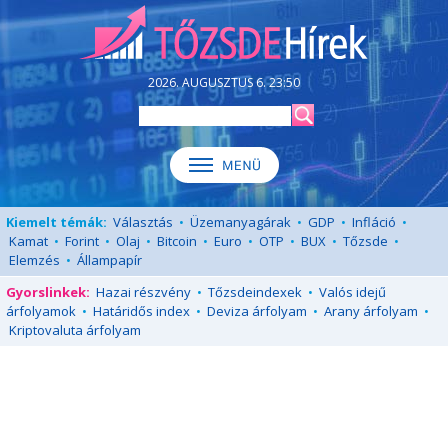
2026. AUGUSZTUS 6. 23:50
Kiemelt témák:
Választás
•
Üzemanyagárak
•
GDP
•
Infláció
•
Kamat
•
Forint
•
Olaj
•
Bitcoin
•
Euro
•
OTP
•
BUX
•
Tőzsde
•
Elemzés
•
Állampapír
Gyorslinkek:
Hazai részvény
•
Tőzsdeindexek
•
Valós idejű
árfolyamok
•
Határidős index
•
Deviza árfolyam
•
Arany árfolyam
•
Kriptovaluta árfolyam