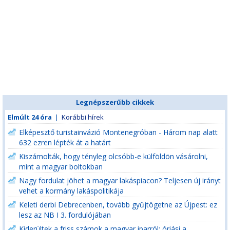
Legnépszerűbb cikkek
Elmúlt 24 óra
|
Korábbi hírek
Elképesztő turistainvázió Montenegróban - Három nap alatt
632 ezren lépték át a határt
Kiszámolták, hogy tényleg olcsóbb-e külföldön vásárolni,
mint a magyar boltokban
Nagy fordulat jöhet a magyar lakáspiacon? Teljesen új irányt
vehet a kormány lakáspolitikája
Keleti derbi Debrecenben, tovább gyűjtögetne az Újpest: ez
lesz az NB I 3. fordulójában
Kiderültek a friss számok a magyar iparról: óriási a