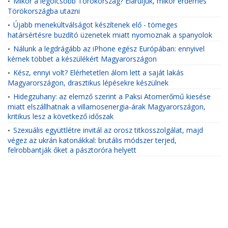
Mikor a legolcsóbb Törökország? Eláruljuk, mikor érdemes
•
Törökországba utazni
Újabb menekültválságot készítenek elő - tömeges
•
határsértésre buzdító üzenetek miatt nyomoznak a spanyolok
Nálunk a legdrágább az iPhone egész Európában: ennyivel
•
kérnek többet a készülékért Magyarországon
Kész, ennyi volt? Elérhetetlen álom lett a saját lakás
•
Magyarországon, drasztikus lépésekre készülnek
Hidegzuhany: az elemző szerint a Paksi Atomerőmű kiesése
•
miatt elszállhatnak a villamosenergia-árak Magyarországon,
kritikus lesz a következő időszak
Szexuális együttlétre invitál az orosz titkosszolgálat, majd
•
végez az ukrán katonákkal: brutális módszer terjed,
felrobbantják őket a pásztoróra helyett