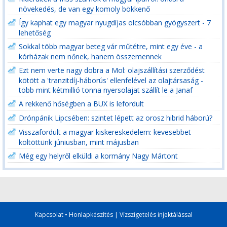
növekedés, de van egy komoly bökkenő
Így kaphat egy magyar nyugdíjas olcsóbban gyógyszert - 7
lehetőség
Sokkal több magyar beteg vár műtétre, mint egy éve - a
kórházak nem nőnek, hanem összemennek
Ezt nem verte nagy dobra a Mol: olajszállítási szerződést
kötött a 'tranzitdíj-háborús' ellenfelével az olajtársaság -
több mint kétmillió tonna nyersolajat szállít le a Janaf
A rekkenő hőségben a BUX is lefordult
Drónpánik Lipcsében: szintet lépett az orosz hibrid háború?
Visszafordult a magyar kiskereskedelem: kevesebbet
költöttünk júniusban, mint májusban
Még egy helyről elküldi a kormány Nagy Mártont
Kapcsolat
•
Honlapkészítés
|
Vízszigetelés injektálással