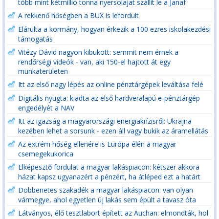
több mint kétmillió tonna nyersolajat szállít le a Janaf
A rekkenő hőségben a BUX is lefordult
Elárulta a kormány, hogyan érkezik a 100 ezres iskolakezdési
támogatás
Vitézy Dávid nagyon kibukott: semmit nem érnek a
rendőrségi videók - van, aki 150-el hajtott át egy
munkaterületen
Itt az első nagy lépés az online pénztárgépek leváltása felé
Digitális nyugta: kiadta az első hardveralapú e-pénztárgép
engedélyét a NAV
Itt az igazság a magyarországi energiakrízisről: Ukrajna
kezében lehet a sorsunk - ezen áll vagy bukik az áramellátás
Az extrém hőség ellenére is Európa élén a magyar
csemegekukorica
Elképesztő fordulat a magyar lakáspiacon: kétszer akkora
házat kapsz ugyanazért a pénzért, ha átléped ezt a határt
Döbbenetes szakadék a magyar lakáspiacon: van olyan
vármegye, ahol egyetlen új lakás sem épült a tavasz óta
Látványos, élő tesztlabort épített az Auchan: elmondták, hol