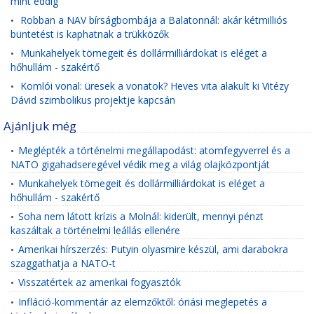
mint eddig
Robban a NAV bírságbombája a Balatonnál: akár kétmilliós
•
büntetést is kaphatnak a trükközők
Munkahelyek tömegeit és dollármilliárdokat is eléget a
•
hőhullám - szakértő
Komlói vonal: üresek a vonatok? Heves vita alakult ki Vitézy
•
Dávid szimbolikus projektje kapcsán
Ajánljuk még
Meglépték a történelmi megállapodást: atomfegyverrel és a
•
NATO gigahadseregével védik meg a világ olajközpontját
Munkahelyek tömegeit és dollármilliárdokat is eléget a
•
hőhullám - szakértő
Soha nem látott krízis a Molnál: kiderült, mennyi pénzt
•
kaszáltak a történelmi leállás ellenére
Amerikai hírszerzés: Putyin olyasmire készül, ami darabokra
•
szaggathatja a NATO-t
Visszatértek az amerikai fogyasztók
•
Infláció-kommentár az elemzőktől: óriási meglepetés a
•