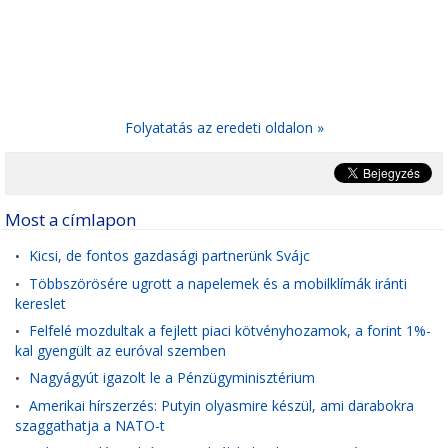
Folyatatás az eredeti oldalon »
Most a címlapon
Kicsi, de fontos gazdasági partnerünk Svájc
•
Többszörösére ugrott a napelemek és a mobilklímák iránti
•
kereslet
Felfelé mozdultak a fejlett piaci kötvényhozamok, a forint 1%-
•
kal gyengült az euróval szemben
Nagyágyút igazolt le a Pénzügyminisztérium
•
Amerikai hírszerzés: Putyin olyasmire készül, ami darabokra
•
szaggathatja a NATO-t