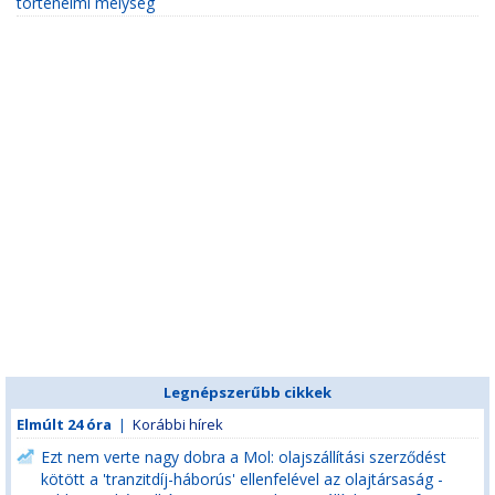
történelmi mélység
Legnépszerűbb cikkek
Elmúlt 24 óra
|
Korábbi hírek
Ezt nem verte nagy dobra a Mol: olajszállítási szerződést
kötött a 'tranzitdíj-háborús' ellenfelével az olajtársaság -