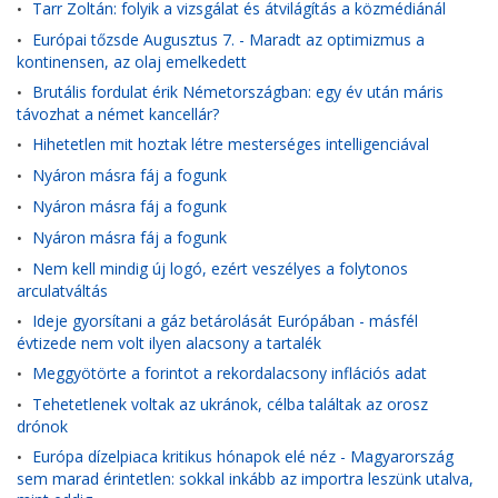
Tarr Zoltán: folyik a vizsgálat és átvilágítás a közmédiánál
•
Európai tőzsde Augusztus 7. - Maradt az optimizmus a
•
kontinensen, az olaj emelkedett
Brutális fordulat érik Németországban: egy év után máris
•
távozhat a német kancellár?
Hihetetlen mit hoztak létre mesterséges intelligenciával
•
Nyáron másra fáj a fogunk
•
Nyáron másra fáj a fogunk
•
Nyáron másra fáj a fogunk
•
Nem kell mindig új logó, ezért veszélyes a folytonos
•
arculatváltás
Ideje gyorsítani a gáz betárolását Európában - másfél
•
évtizede nem volt ilyen alacsony a tartalék
Meggyötörte a forintot a rekordalacsony inflációs adat
•
Tehetetlenek voltak az ukránok, célba találtak az orosz
•
drónok
Európa dízelpiaca kritikus hónapok elé néz - Magyarország
•
sem marad érintetlen: sokkal inkább az importra leszünk utalva,