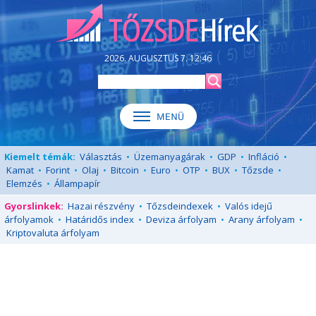
2026. AUGUSZTUS 7. 12:46
Kiemelt témák:
Választás
•
Üzemanyagárak
•
GDP
•
Infláció
•
Kamat
•
Forint
•
Olaj
•
Bitcoin
•
Euro
•
OTP
•
BUX
•
Tőzsde
•
Elemzés
•
Állampapír
Gyorslinkek:
Hazai részvény
•
Tőzsdeindexek
•
Valós idejű
árfolyamok
•
Határidős index
•
Deviza árfolyam
•
Arany árfolyam
•
Kriptovaluta árfolyam