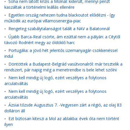
Soha nem látott krízis a Molnál: kiderült, mennyi pénzt
•
kaszáltak a történelmi leállás ellenére
Egyetlen ország nehezen tudna blackoutot előidézni - így
•
működik az európai villamosenergia-piac
Rengeteg szabálytalanságot talált a NAV a Balatonnál
•
Újabb Barca-Real csörte, ám ezúttal nem a pályán: a Citytől
•
távozó Rodriért megy az öldöklő harc
Portugália: a jövő hét jelentős üzemanyagár-csökkenéssel
•
indul
Döntöttek a Budapest-Belgrád vasútvonalról: már tesztelik a
•
rendszert, pár napig még a menetrendbe is bele lehet szólni
Nem kell mindig új logó, ezért veszélyes a folytonos
•
arculatváltás
Nem kell mindig új logó, ezért veszélyes a folytonos
•
arculatváltás
Ázsiai tőzsde Augusztus 7. -Vegyesen zárt a régió, az olaj 83
•
dolláron áll
Ezt biztosan kiteszi a Mol az ablakba: évek óta nem történt
•
ilyen