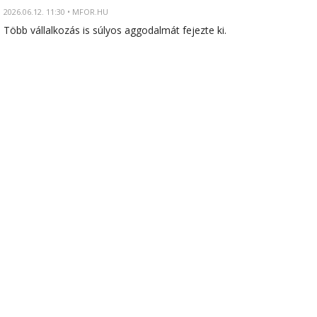
2026.06.12. 11:30 • MFOR.HU
Több vállalkozás is súlyos aggodalmát fejezte ki.