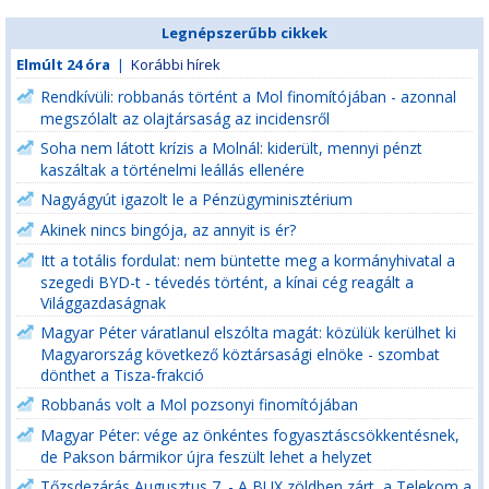
Legnépszerűbb cikkek
Elmúlt 24 óra
|
Korábbi hírek
Rendkívüli: robbanás történt a Mol finomítójában - azonnal
megszólalt az olajtársaság az incidensről
Soha nem látott krízis a Molnál: kiderült, mennyi pénzt
kaszáltak a történelmi leállás ellenére
Nagyágyút igazolt le a Pénzügyminisztérium
Akinek nincs bingója, az annyit is ér?
Itt a totális fordulat: nem büntette meg a kormányhivatal a
szegedi BYD-t - tévedés történt, a kínai cég reagált a
Világgazdaságnak
Magyar Péter váratlanul elszólta magát: közülük kerülhet ki
Magyarország következő köztársasági elnöke - szombat
dönthet a Tisza-frakció
Robbanás volt a Mol pozsonyi finomítójában
Magyar Péter: vége az önkéntes fogyasztáscsökkentésnek,
de Pakson bármikor újra feszült lehet a helyzet
Tőzsdezárás Augusztus 7. - A BUX zöldben zárt, a Telekom a