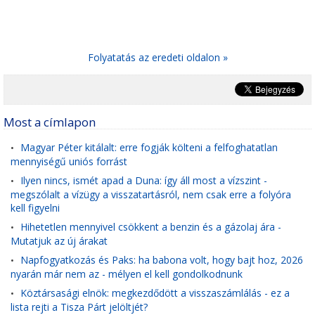
Folyatatás az eredeti oldalon »
Most a címlapon
Magyar Péter kitálalt: erre fogják költeni a felfoghatatlan
•
mennyiségű uniós forrást
Ilyen nincs, ismét apad a Duna: így áll most a vízszint -
•
megszólalt a vízügy a visszatartásról, nem csak erre a folyóra
kell figyelni
Hihetetlen mennyivel csökkent a benzin és a gázolaj ára -
•
Mutatjuk az új árakat
Napfogyatkozás és Paks: ha babona volt, hogy bajt hoz, 2026
•
nyarán már nem az - mélyen el kell gondolkodnunk
Köztársasági elnök: megkezdődött a visszaszámlálás - ez a
•
lista rejti a Tisza Párt jelöltjét?