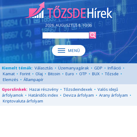
2026. AUGUSZTUS 8. 10:06
Kiemelt témák:
Választás
•
Üzemanyagárak
•
GDP
•
Infláció
•
Kamat
•
Forint
•
Olaj
•
Bitcoin
•
Euro
•
OTP
•
BUX
•
Tőzsde
•
Elemzés
•
Állampapír
Gyorslinkek:
Hazai részvény
•
Tőzsdeindexek
•
Valós idejű
árfolyamok
•
Határidős index
•
Deviza árfolyam
•
Arany árfolyam
•
Kriptovaluta árfolyam