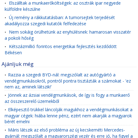
Elszálltak a munkaerőköltségek: az osztrák ipar negyede
•
külföldre készülne
Új remény a rákkutatásban: A tumorsejtek terjedését
•
akadályozza szegedi kutatók felfedezése
Nem sokáig örülhetünk az enyhülésnek: hamarosan visszatér
•
a pokoli hőség
Kétszázmillió forintos energetikai fejlesztés kezdődött
•
Békésen
Ajánljuk még
Razzia a szegedi BYD-nál: megszólalt az autógyártó a
•
vendégmunkásokról, pontról pontra tisztázták a számokat - 'ez
nem az, aminek látszik!'
Jönnek az ázsiai vendégmunkások, de így is fogy a munkaerő
•
az összeszerelő üzemekből
Elképesztő trükkel láncolják magukhoz a vendégmunkásokat a
•
magyar cégek: hiába lenne pénz, ezért nem akarják a magyarok
bérét emelni
Máris látszik az első probléma az új kecskeméti Mercedes-
•
gyárnál: megszólalt a magyarorszégi vezér és erre jó, ha figyel a