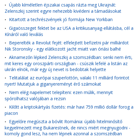
Újabb kíméletlen éjszakai csapás rázta meg Ukrajnát:
•
Zelenszkij szerint egyre nehezebb kivédeni a támadásokat
Kitartott a techrészvények jó formája New Yorkban
•
Gigaösszeget fektet be az USA a kritikusanyag-ellátásba, cél a
•
Kínáról való leválás
Beperelték a Revolut fejét: elfelejtett befizetni pár milliárdot
•
Nik Storonsky - egy elátkozott jacht miatt van óriási balhé
Aknamezőn lépked Zelenszkij a szomszédban: senki nem érti,
•
mit keres egy oroszpárti országban - csúszik lefelé a listán az
ukrán elnök, már egy új nevet is bedobtak helyette
Telitalálat az európai szuperlottón, valaki 11 milliárd forintot
•
nyert! Mutatjuk a giganyereményt érő számokat
Nem elég napelemet telepíteni: ezen múlik, mennyit
•
spórolhatsz valójában a rezsin
Kilőtt a kriptokártyás fizetés: már havi 759 millió dollár forog a
•
piacon
Egyelőre megúszta a bóvlit Románia: újabb hitelminősítő
•
kegyelmezett meg Bukarestnek, de nincs miért megnyugodni -
komoly gond lesz, ha nem lépnek azonnal a szomszédban