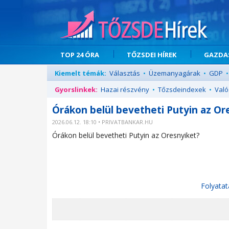
TOP 24 ÓRA
TŐZSDEI HÍREK
GAZDAS
Kiemelt témák:
Választás
•
Üzemanyagárak
•
GDP
•
Gyorslinkek:
Hazai részvény
•
Tőzsdeindexek
•
Való
Órákon belül bevetheti Putyin az Or
2026.06.12. 18:10 • PRIVATBANKAR.HU
Órákon belül bevetheti Putyin az Oresnyiket?
Folyatat