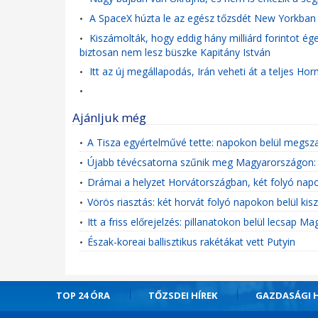
A SpaceX húzta le az egész tőzsdét New Yorkban
•
Kiszámolták, hogy eddig hány milliárd forintot ég
•
biztosan nem lesz büszke Kapitány István
Itt az új megállapodás, Irán veheti át a teljes Ho
•
•
Ajánljuk még
A Tisza egyértelművé tette: napokon belül megsza
•
Újabb tévécsatorna szűnik meg Magyarországon: 
•
Drámai a helyzet Horvátországban, két folyó napo
•
Vörös riasztás: két horvát folyó napokon belül kis
•
Itt a friss előrejelzés: pillanatokon belül lecsap 
•
Észak-koreai ballisztikus rakétákat vett Putyin
•
TOP 24 ÓRA
TŐZSDEI HÍREK
GAZDASÁGI H