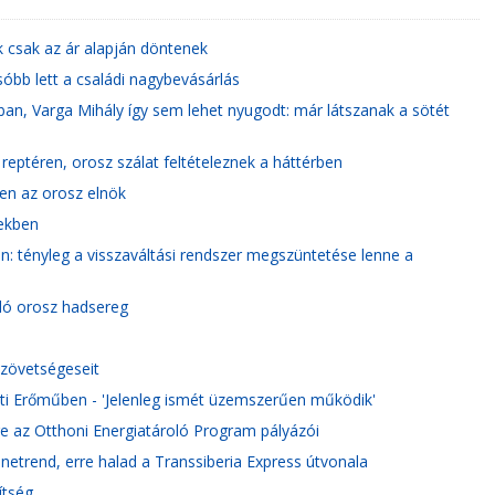
k csak az ár alapján döntenek
sóbb lett a családi nagybevásárlás
n, Varga Mihály így sem lehet nyugodt: már látszanak a sötét
i reptéren, orosz szálat feltételeznek a háttérben
en az orosz elnök
ekben
en: tényleg a visszaváltási rendszer megszüntetése lenne a
uló orosz hadsereg
szövetségeseit
nti Erőműben - 'Jelenleg ismét üzemszerűen működik'
re az Otthoni Energiatároló Program pályázói
enetrend, erre halad a Transsiberia Express útvonala
ítség