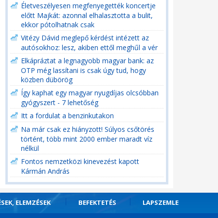
Életveszélyesen megfenyegették koncertje
előtt Majkát: azonnal elhalasztotta a bulit,
ekkor pótolhatnak csak
Vitézy Dávid meglepő kérdést intézett az
autósokhoz: lesz, akiben ettől meghűl a vér
Elkápráztat a legnagyobb magyar bank: az
OTP még lassítani is csak úgy tud, hogy
közben dübörög
Így kaphat egy magyar nyugdíjas olcsóbban
gyógyszert - 7 lehetőség
Itt a fordulat a benzinkutakon
Na már csak ez hiányzott! Súlyos csőtörés
történt, több mint 2000 ember maradt víz
nélkül
Fontos nemzetközi kinevezést kapott
Kármán András
ÉSEK, ELEMZÉSEK
BEFEKTETÉS
LAPSZEMLE