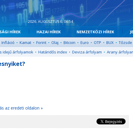
2026. AUGUSZTUS 6. 06:54
ÁGI HÍREK
HAZAI HÍREK
NEMZETKÖZI HÍREK
J
Infláció
•
Kamat
•
Forint
•
Olaj
•
Bitcoin
•
Euro
•
OTP
•
BUX
•
Tőzsde
s idejű árfolyamok
•
Határidős index
•
Deviza árfolyam
•
Arany árfolya
esnyiket?
ás az eredeti oldalon »