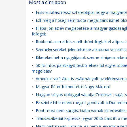
Most a címlapon
Friss kutatás: rossz sztereotípia, hogy a magyaro
•
Ezt még a hőség sem tudta megállítani: ismét olc
•
Hiába jön az év meglepetése a magyar gazdaságba
•
fellegek
Robbanószerrel felszerelt drónt fogtak el a lipcse
•
Személycseréket jelentette be a katonai vezetésb
•
Kikerekedhet a nyugdíjasok szeme a hipermarket
•
50 forintos palackgyűjtésből élnek túl egyre több
•
megoldás?
Amerikai rakétákat is zsákmányolt az előrenyom
•
Magyar Péter felmentette Nagy Mártont
•
Nagyon súlyos dologgal vádolja Zelenszkij saját 
•
Ez szinte hihetetlen: megint gond volt a Duname
•
Pont most nem sürgős: hiába várnak az értesítés
•
Transzszibériai Expressz jegyár 2026-ban: itt a m
•
Nagy bajban van Ukrajna, és nem is érkezik a seg
•