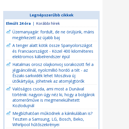
Legnépszerűbb cikkek
Elmúlt 24 óra
|
Korábbi hírek
Üzemanyagár: fordult, de ne örüljünk, máris
megérkezett az újabb baj
A tenger alatt kötik össze Spanyolországot
és Franciaországot - Közel 400 kilométeres
elektromos kábelrendszer épül
Hatalmas orosz olajkonvoj sorakozott fel a
jégpáncélnál, nyolcmillió hordó a tét - az
Északi-sarkvidék lehet Moszkva új
ütőkártyája, jöhetnek az atomjégtörők
Valóságos csoda, ami most a Dunával
történik: nagyon úgy néz ki, hogy a bolgárok
atomerőműve is megmenekülhetett
Kozlodujnál
Megbízhatóan működnek a kánikulában is?
Teszten a Samsung, LG, Bosch, Beko,
Whirlpool hűtőszekrényei