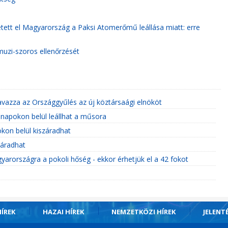
etett el Magyarország a Paksi Atomerőmű leállása miatt: erre
rmuzi-szoros ellenőrzését
vazza az Országgyűlés az új köztársaági elnököt
napokon belül leállhat a műsora
kon belül kiszáradhat
záradhat
Magyarországra a pokoli hőség - ekkor érhetjük el a 42 fokot
ÍREK
HAZAI HÍREK
NEMZETKÖZI HÍREK
JELENT