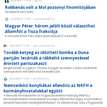
2026.08.07 17:05 • vg.hu
Robbanás volt a Mol pozsonyi finomítójában
Sérültekről nem tudni.
2026.08.07 17:05 • privatbankar.hu
Magyar Péter: három jelölt közül választhat
államfőt a Tisza frakciója
A miniszterelnök Paks teljes újraindulásáról is beszélt.
2026.08.07 17:00 • penzcentrum.hu
Tovább ketyeg az időzített bomba a Duna
partján: lezárták a rákkeltő szennyezéssel
érintett partszakaszt
Megkezdődik az egykori Óbudai Gázgyár területén a Duna medrének
szennyezését mérséklő első beavatkozást.
2026.08.07 17:00 • profitline.hu
Nemzetközi konyhákat ellenőriz az NKFH a
kormányhivatalokkal együtt
A Nemzeti Kereskedelmi és Fogyasztóvédelmi Hatóság (NKFH) a
kormányhivatalok bevonásával országos ellenőrzést végez a nemzetközi
konyhát képviselő vendéglátóhelyeken. Az ellenőrzések célja a fogyasztók
...