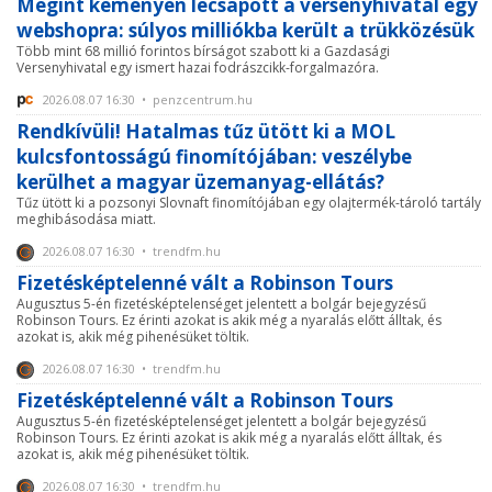
Megint keményen lecsapott a versenyhivatal egy
webshopra: súlyos milliókba került a trükközésük
Több mint 68 millió forintos bírságot szabott ki a Gazdasági
Versenyhivatal egy ismert hazai fodrászcikk-forgalmazóra.
2026.08.07 16:30 • penzcentrum.hu
Rendkívüli! Hatalmas tűz ütött ki a MOL
kulcsfontosságú finomítójában: veszélybe
kerülhet a magyar üzemanyag-ellátás?
Tűz ütött ki a pozsonyi Slovnaft finomítójában egy olajtermék-tároló tartály
meghibásodása miatt.
2026.08.07 16:30 • trendfm.hu
Fizetésképtelenné vált a Robinson Tours
Augusztus 5-én fizetésképtelenséget jelentett a bolgár bejegyzésű
Robinson Tours. Ez érinti azokat is akik még a nyaralás előtt álltak, és
azokat is, akik még pihenésüket töltik.
2026.08.07 16:30 • trendfm.hu
Fizetésképtelenné vált a Robinson Tours
Augusztus 5-én fizetésképtelenséget jelentett a bolgár bejegyzésű
Robinson Tours. Ez érinti azokat is akik még a nyaralás előtt álltak, és
azokat is, akik még pihenésüket töltik.
2026.08.07 16:30 • trendfm.hu