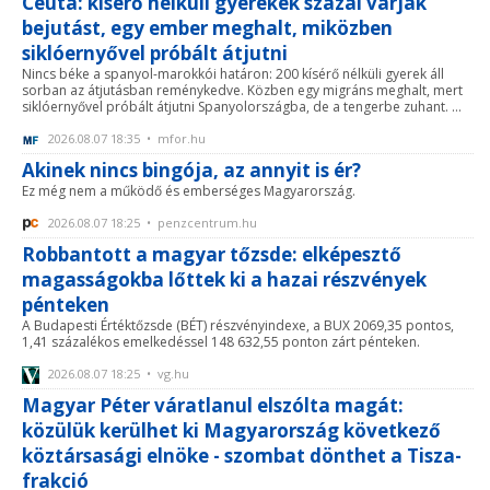
Ceuta: kísérő nélküli gyerekek százai várják
bejutást, egy ember meghalt, miközben
siklóernyővel próbált átjutni
Nincs béke a spanyol-marokkói határon: 200 kísérő nélküli gyerek áll
sorban az átjutásban reménykedve. Közben egy migráns meghalt, mert
siklóernyővel próbált átjutni Spanyolországba, de a tengerbe zuhant. ...
2026.08.07 18:35 • mfor.hu
Akinek nincs bingója, az annyit is ér?
Ez még nem a működő és emberséges Magyarország.
2026.08.07 18:25 • penzcentrum.hu
Robbantott a magyar tőzsde: elképesztő
magasságokba lőttek ki a hazai részvények
pénteken
A Budapesti Értéktőzsde (BÉT) részvényindexe, a BUX 2069,35 pontos,
1,41 százalékos emelkedéssel 148 632,55 ponton zárt pénteken.
2026.08.07 18:25 • vg.hu
Magyar Péter váratlanul elszólta magát:
közülük kerülhet ki Magyarország következő
köztársasági elnöke - szombat dönthet a Tisza-
frakció