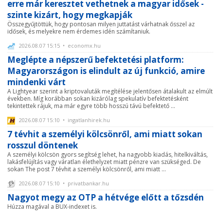
erre már keresztet vethetnek a magyar idősek -
szinte kizárt, hogy megkapják
Összegyűjtöttük, hogy pontosan milyen juttatást várhatnak ősszel az
idősek, és melyekre nem érdemes idén számítaniuk.
2026.08.07 15:15 • economx.hu
Meglépte a népszerű befektetési platform:
Magyarországon is elindult az új funkció, amire
mindenki várt
A Lightyear szerint a kriptovaluták megítélése jelentősen átalakult az elmúlt
években. Míg korábban sokan kizárólag spekulatív befektetésként
tekintettek rájuk, ma már egyre több hosszú távú befektető ...
2026.08.07 15:10 • ingatlanhirek.hu
7 tévhit a személyi kölcsönről, ami miatt sokan
rosszul döntenek
A személyi kölcsön gyors segítség lehet, ha nagyobb kiadás, hitelkiváltás,
lakásfelújítás vagy váratlan élethelyzet miatt pénzre van szükséged. De
sokan The post 7 tévhit a személyi kölcsönről, ami miatt ...
2026.08.07 15:10 • privatbankar.hu
Nagyot megy az OTP a hétvége előtt a tőzsdén
Húzza magával a BUX-indexet is.