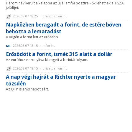
Három név került a kalapba az új államfői posztra - ők lehetnek a TISZA
jelöltjei.
2026.08.07 18:25 • privatbankar.hu
Napközben beragadt a forint, de estére bőven
behozta a lemaradást
A végén a forint lett az erősebb.
2026.08.07 18:15 • mfor.hu
Erősödött a forint, ismét 315 alatt a dollár
Az euróhoz viszonyítva kilengett a forintárfolyam.
2026.08.07 18:15 • privatbankar.hu
A nap végi hajrát a Richter nyerte a magyar
tőzsdén
Az OTP is erős napot zárt.