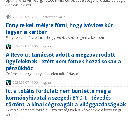
repült a Wizz Air-rel, így is 200 millió eurós veszteséget produkált a cég a
2. negyedévben....
2026.08.07 19:10 • privatbankar.hu
Ennyire kell mélyre fúrni, hogy ivóvizes kút
legyen a kertben
Ennyire kell mélyre fúrni, hogy ivóvizes kút legyen a kertben
2026.08.07 19:05 • vg.hu
A Revolut tanácsot adott a megzavarodott
ügyfeleknek - ezért nem férnek hozzá sokan a
pénzükhöz
Örömre hidegzuhany a hirtelen nőtt óriástól.
2026.08.07 19:05 • vg.hu
Itt a totális fordulat: nem büntette meg a
kormányhivatal a szegedi BYD-t - tévedés
történt, a kínai cég reagált a Világgazdaságnak
Téves állítást tett közzé a Tisza országgyűlési képviselője a közösségi
oldalán.