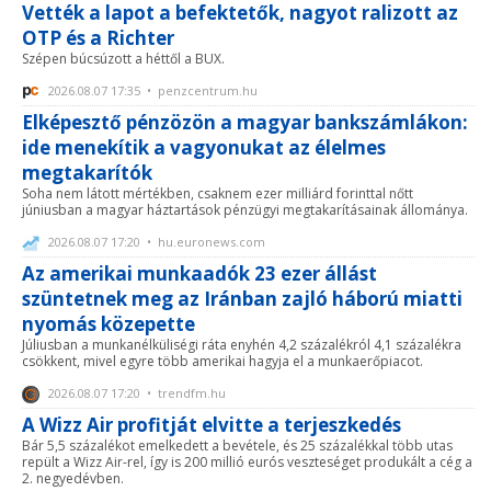
Vették a lapot a befektetők, nagyot ralizott az
OTP és a Richter
Szépen búcsúzott a héttől a BUX.
2026.08.07 17:35 • penzcentrum.hu
Elképesztő pénzözön a magyar bankszámlákon:
ide menekítik a vagyonukat az élelmes
megtakarítók
Soha nem látott mértékben, csaknem ezer milliárd forinttal nőtt
júniusban a magyar háztartások pénzügyi megtakarításainak állománya.
2026.08.07 17:20 • hu.euronews.com
Az amerikai munkaadók 23 ezer állást
szüntetnek meg az Iránban zajló háború miatti
nyomás közepette
Júliusban a munkanélküliségi ráta enyhén 4,2 százalékról 4,1 százalékra
csökkent, mivel egyre több amerikai hagyja el a munkaerőpiacot.
2026.08.07 17:20 • trendfm.hu
A Wizz Air profitját elvitte a terjeszkedés
Bár 5,5 százalékot emelkedett a bevétele, és 25 százalékkal több utas
repült a Wizz Air-rel, így is 200 millió eurós veszteséget produkált a cég a
2. negyedévben.