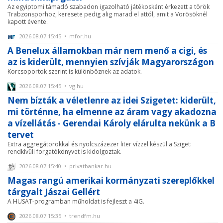
Az egyiptomi támadó szabadon igazolható játékosként érkezett a török
Trabzonsporhoz, keresete pedig alig marad el attól, amit a Vörösöknél
kapott évente.
2026.08.07 15:45 • mfor.hu
A Benelux államokban már nem menő a cigi, és
az is kiderült, mennyien szívják Magyarországon
Korcsoportok szerint is különböznek az adatok.
2026.08.07 15:45 • vg.hu
Nem bízták a véletlenre az idei Szigetet: kiderült,
mi történne, ha elmenne az áram vagy akadozna
a vízellátás - Gerendai Károly elárulta nekünk a B
tervet
Extra aggregátorokkal és nyolcszázezer liter vízzel készül a Sziget:
rendkívüli forgatókönyvet is kidolgoztak.
2026.08.07 15:40 • privatbankar.hu
Magas rangú amerikai kormányzati szereplőkkel
tárgyalt Jászai Gellért
A HUSAT-programban műholdat is fejleszt a 4iG.
2026.08.07 15:35 • trendfm.hu