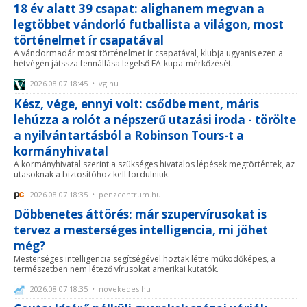
18 év alatt 39 csapat: alighanem megvan a
legtöbbet vándorló futballista a világon, most
történelmet ír csapatával
A vándormadár most történelmet ír csapatával, klubja ugyanis ezen a
hétvégén játssza fennállása legelső FA-kupa-mérkőzését.
2026.08.07 18:45 • vg.hu
Kész, vége, ennyi volt: csődbe ment, máris
lehúzza a rolót a népszerű utazási iroda - törölte
a nyilvántartásból a Robinson Tours-t a
kormányhivatal
A kormányhivatal szerint a szükséges hivatalos lépések megtörténtek, az
utasoknak a biztosítóhoz kell fordulniuk.
2026.08.07 18:35 • penzcentrum.hu
Döbbenetes áttörés: már szupervírusokat is
tervez a mesterséges intelligencia, mi jöhet
még?
Mesterséges intelligencia segítségével hoztak létre működőképes, a
természetben nem létező vírusokat amerikai kutatók.
2026.08.07 18:35 • novekedes.hu