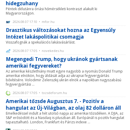
hidegzuhany
Péntek délutánra óriási hőmérsékleti kontraszt alakult ki
Magyarországon.
2026.08.07 17:10 • mfor.hu
Drasztikus változásokat hozna az Egyensúly
Intézet lakáspolitikai csomagja
Visszafognák a spekulációs lakásvásárlást.
2026.08.07 17:05 • novekedes.hu
Megengedi Trump, hogy ukránok gyártsanak
amerikai fegyvereket?
Az amerikai készlethiány miatt egyre nagyobb a nyomás Donald Trump
amerikai elnökön, hogy áldását adja az ukrajnai fegyvergyártás
bővítésére. Volodimir Zelenszkij ukrán elnök a napokban nagyszabású
fegyvergyártási ...
2026.08.07 17:05 • tozsdeforum.hu
Amerikai tőzsde Augusztus 7. - Pozitív a
hangulat az Új-Világban, az olaj 82 dolláron áll
Emelkedéssel indult a hét utolsó napja az amerikai tőzsdéken. A DJIA, az
S&P erősödött és a Nasdaq is pluszban áll. Európánál is pozitív hangulat
tapasztalható. London, Frankfurt és Párizs indexe ...