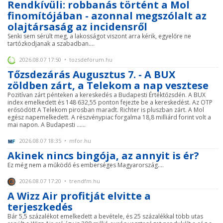
Rendkívüli: robbanás történt a Mol
finomítójában - azonnal megszólalt az
olajtársaság az incidensről
Senki sem sérült meg, a lakosságot viszont arra kérik, egyelőre ne
tartózkodjanak a szabadban....
2026.08.07 17:50 • tozsdeforum.hu
Tőzsdezárás Augusztus 7. - A BUX
zöldben zárt, a Telekom a nap vesztese
Pozitívan zárt pénteken a kereskedés a Budapesti Értéktőzsdén. A BUX
index emelkedett és 148 632,55 ponton fejezte be a kereskedést. Az OTP
erősödött A Telekom pirosban maradt. Richter is pluszban zárt. A Mol
egész napemelkedett. A részvénypiac forgalma 18,8 milliárd forint volt a
mai napon. A Budapesti ......
2026.08.07 18:35 • mfor.hu
Akinek nincs bingója, az annyit is ér?
Ez még nem a működő és emberséges Magyarország....
2026.08.07 17:20 • trendfm.hu
A Wizz Air profitját elvitte a
terjeszkedés
Bár 5,5 százalékot emelkedett a bevétele, és 25 százalékkal több utas