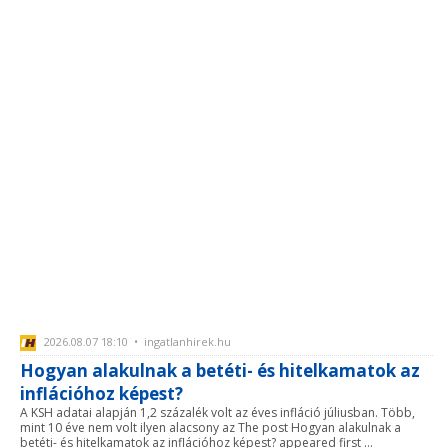
2026.08.07 18:10 • ingatlanhirek.hu
Hogyan alakulnak a betéti- és hitelkamatok az
inflációhoz képest?
A KSH adatai alapján 1,2 százalék volt az éves infláció júliusban. Több,
mint 10 éve nem volt ilyen alacsony az The post Hogyan alakulnak a
betéti- és hitelkamatok az inflációhoz képest? appeared first ...