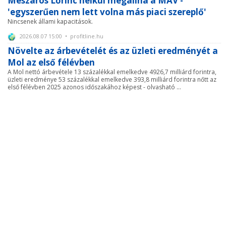
Mészáros Lőrinc nélkül megállna a MÁV -
'egyszerűen nem lett volna más piaci szereplő'
Nincsenek állami kapacitások.
2026.08.07 15:00 • profitline.hu
Növelte az árbevételét és az üzleti eredményét a
Mol az első félévben
A Mol nettó árbevétele 13 százalékkal emelkedve 4926,7 milliárd forintra,
üzleti eredménye 53 százalékkal emelkedve 393,8 milliárd forintra nőtt az
első félévben 2025 azonos időszakához képest - olvasható ...