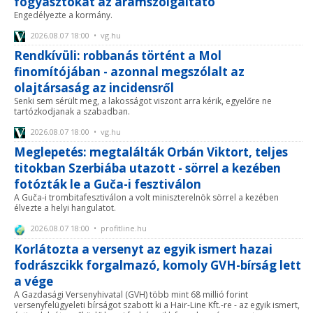
fogyasztókat az áramszolgáltató
Engedélyezte a kormány.
2026.08.07 18:00 • vg.hu
Rendkívüli: robbanás történt a Mol
finomítójában - azonnal megszólalt az
olajtársaság az incidensről
Senki sem sérült meg, a lakosságot viszont arra kérik, egyelőre ne
tartózkodjanak a szabadban.
2026.08.07 18:00 • vg.hu
Meglepetés: megtalálták Orbán Viktort, teljes
titokban Szerbiába utazott - sörrel a kezében
fotózták le a Guča-i fesztiválon
A Guča-i trombitafesztiválon a volt miniszterelnök sörrel a kezében
élvezte a helyi hangulatot.
2026.08.07 18:00 • profitline.hu
Korlátozta a versenyt az egyik ismert hazai
fodrászcikk forgalmazó, komoly GVH-bírság lett
a vége
A Gazdasági Versenyhivatal (GVH) több mint 68 millió forint
versenyfelügyeleti bírságot szabott ki a Hair-Line Kft.-re - az egyik ismert,