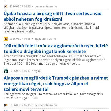
2026.08.07 16:45 • penzcentrum.hu
Újabb focista a bíróság előtt: testi sértés a vád,
ebből nehezen fog kimászni
A támadó, aki jelenleg a szaúdi Al-Ahli játékosa, a közelmúltban a
világbajnokságon is pályára lépett - most testi sértés miatt kell majd
felelnie a törvény előtt.
2026.08.07 16:45 • ingatlanhirek.hu
100 millió felett már az agglomeráció nyer, kifelé
tolódik a drágább ingatlanok kereslete
Átrendeződik a drágább ingatlanok földrajza: a 100 millió forint feletti
ingatlanok iránti kereslet a főváros helyett egyre inkább az agglomeráció
The post 100 millió felett már az agglomeráció nyer, ...
2026.08.07 16:40 • vg.hu
Alaposan megfürdetik Trumpék pénzben a német
energetikai céget, csak hogy az álljon el
szélerőművi terveitől
Csillagászati összeggel jutalmazzák az amerikaiak a rugalmasságnak is
nevezhető magatartást.
2026.08.07 16:35 • penzcentrum.hu