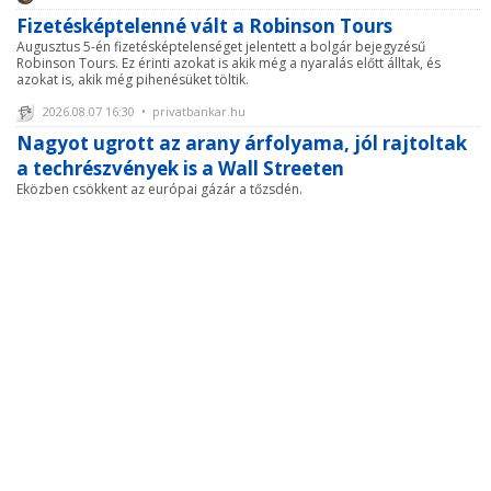
Fizetésképtelenné vált a Robinson Tours
Augusztus 5-én fizetésképtelenséget jelentett a bolgár bejegyzésű
Robinson Tours. Ez érinti azokat is akik még a nyaralás előtt álltak, és
azokat is, akik még pihenésüket töltik.
2026.08.07 16:30 • privatbankar.hu
Nagyot ugrott az arany árfolyama, jól rajtoltak
a techrészvények is a Wall Streeten
Eközben csökkent az európai gázár a tőzsdén.