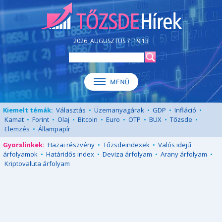
2026. AUGUSZTUS 7. 19:13
Kiemelt témák:
Választás
•
Üzemanyagárak
•
GDP
•
Infláció
•
Kamat
•
Forint
•
Olaj
•
Bitcoin
•
Euro
•
OTP
•
BUX
•
Tőzsde
•
Elemzés
•
Állampapír
Gyorslinkek:
Hazai részvény
•
Tőzsdeindexek
•
Valós idejű
árfolyamok
•
Határidős index
•
Deviza árfolyam
•
Arany árfolyam
•
Kriptovaluta árfolyam