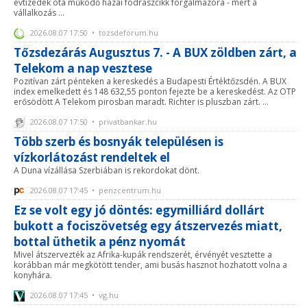
évtizedek óta működő hazai fodrászcikk forgalmazóra - mert a
vállalkozás ...
2026.08.07 17:50 • tozsdeforum.hu
Tőzsdezárás Augusztus 7. - A BUX zöldben zárt, a
Telekom a nap vesztese
Pozitívan zárt pénteken a kereskedés a Budapesti Értéktőzsdén. A BUX
index emelkedett és 148 632,55 ponton fejezte be a kereskedést. Az OTP
erősödött A Telekom pirosban maradt. Richter is pluszban zárt. ...
2026.08.07 17:50 • privatbankar.hu
Több szerb és bosnyák településen is
vízkorlátozást rendeltek el
A Duna vízállása Szerbiában is rekordokat dönt.
2026.08.07 17:45 • penzcentrum.hu
Ez se volt egy jó döntés: egymilliárd dollárt
bukott a fociszövetség egy átszervezés miatt,
bottal üthetik a pénz nyomát
Mivel átszervezték az Afrika-kupák rendszerét, érvényét vesztette a
korábban már megkötött tender, ami busás hasznot hozhatott volna a
konyhára.
2026.08.07 17:45 • vg.hu