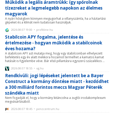
Működik a legális áramtrükk: így spórolnak
tízezreket a legmelegebb napokon az élelmes
magyarok
A nyári hőségben könnyen megugorhat a villanyszámla, ha a háztartási
gépeket és a klímát nem tudatosan használjuk.
2026.08.07 19:00 • profitline.hu
Stabilcoin APY fogalma, jelentése és
értelmezése - hogyan működik a stabilcoinok
éves hozama?
A stabilcoin APY azt mutatja meg, hogy egy stabilcoinban elhelyezett
befektetés egy év alatt mekkora hozamot termelhet a kamatos kamat
hatását is figyelembe véve. Bár első pillantásra egyszerű százalékos ...
2026.08.07 18:55 • vg.hu
Rendkívüli: jogi lépéseket jelentett be a Bayer
Construct a kormány döntése miatt - kezdődhet
a 300 milliárd forintos meccs Magyar Péterék
szándéka miatt
Nem fogadják el, hogy a kormány kitáncolna a zuglói irodakomplexum
megvásárlásából.
2026.08.07 18:45 • penzcentrum.hu