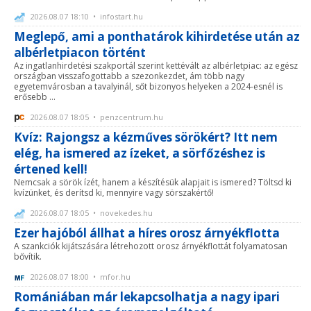
2026.08.07 18:10 • infostart.hu
Meglepő, ami a ponthatárok kihirdetése után az
albérletpiacon történt
Az ingatlanhirdetési szakportál szerint kettévált az albérletpiac: az egész
országban visszafogottabb a szezonkezdet, ám több nagy
egyetemvárosban a tavalyinál, sőt bizonyos helyeken a 2024-esnél is
erősebb ...
2026.08.07 18:05 • penzcentrum.hu
Kvíz: Rajongsz a kézműves sörökért? Itt nem
elég, ha ismered az ízeket, a sörfőzéshez is
értened kell!
Nemcsak a sörök ízét, hanem a készítésük alapjait is ismered? Töltsd ki
kvízünket, és derítsd ki, mennyire vagy sörszakértő!
2026.08.07 18:05 • novekedes.hu
Ezer hajóból állhat a híres orosz árnyékflotta
A szankciók kijátszására létrehozott orosz árnyékflottát folyamatosan
bővítik.
2026.08.07 18:00 • mfor.hu
Romániában már lekapcsolhatja a nagy ipari