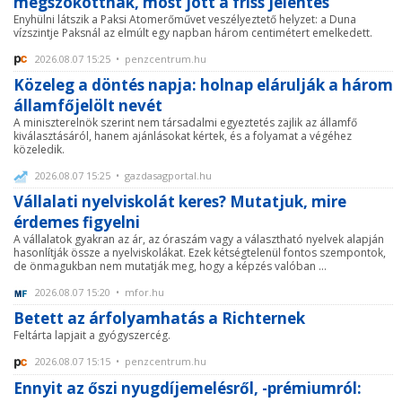
megszokottnak, most jött a friss jelentés
Enyhülni látszik a Paksi Atomerőművet veszélyeztető helyzet: a Duna
vízszintje Paksnál az elmúlt egy napban három centimétert emelkedett.
2026.08.07 15:25 • penzcentrum.hu
Közeleg a döntés napja: holnap elárulják a három
államfőjelölt nevét
A miniszterelnök szerint nem társadalmi egyeztetés zajlik az államfő
kiválasztásáról, hanem ajánlásokat kértek, és a folyamat a végéhez
közeledik.
2026.08.07 15:25 • gazdasagportal.hu
Vállalati nyelviskolát keres? Mutatjuk, mire
érdemes figyelni
A vállalatok gyakran az ár, az óraszám vagy a választható nyelvek alapján
hasonlítják össze a nyelviskolákat. Ezek kétségtelenül fontos szempontok,
de önmagukban nem mutatják meg, hogy a képzés valóban ...
2026.08.07 15:20 • mfor.hu
Betett az árfolyamhatás a Richternek
Feltárta lapjait a gyógyszercég.
2026.08.07 15:15 • penzcentrum.hu
Ennyit az őszi nyugdíjemelésről, -prémiumról: