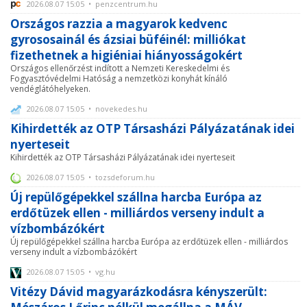
2026.08.07 15:05 • penzcentrum.hu
Országos razzia a magyarok kedvenc
gyrososainál és ázsiai büféinél: milliókat
fizethetnek a higiéniai hiányosságokért
Országos ellenőrzést indított a Nemzeti Kereskedelmi és
Fogyasztóvédelmi Hatóság a nemzetközi konyhát kínáló
vendéglátóhelyeken.
2026.08.07 15:05 • novekedes.hu
Kihirdették az OTP Társasházi Pályázatának idei
nyerteseit
Kihirdették az OTP Társasházi Pályázatának idei nyerteseit
2026.08.07 15:05 • tozsdeforum.hu
Új repülőgépekkel szállna harcba Európa az
erdőtüzek ellen - milliárdos verseny indult a
vízbombázókért
Új repülőgépekkel szállna harcba Európa az erdőtüzek ellen - milliárdos
verseny indult a vízbombázókért
2026.08.07 15:05 • vg.hu
Vitézy Dávid magyarázkodásra kényszerült: