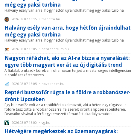
még egy paksi turbina
Halvány esély van arra, hogy hétfőn újraindulhat még egy paksi turbina
2026.08.07 16:15 • trendfm.hu
Halvány esély van arra, hogy hétfőn újraindulhat
még egy paksi turbina
Halvány esély van arra, hogy hétfőn újraindulhat még egy paksi turbina
2026.08.07 16:05 • penzcentrum.hu
Nagyon ráfázhat, aki az AI-ra bízza a nyaralását:
egyre több magyart ver át az új digitális trend
A fiatalabb utazók körében rohamosan terjed a mesterséges intelligencián
alapuló utazástervezés.
2026.08.07 16:05 • novekedes.hu
Reptéri buszsofőr rúgta le a földre a robbanószer-
drónt Lipcsében
Egy buszsofőr volt az a repülőtéri alkalmazott, aki a héten egy rúgással a
földre taszította a robbanószerrel felszerelt drónt a lipcsei repülőtéren.
Beavatkozásával a férfi egy tervezett támadást akadályozhatott ...
2026.08.07 16:00 • vg.hu
Hétvégére megérkeztek az üzemanyagárak: