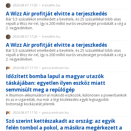
2026.08.07 17:20 • trendfm.hu
A Wizz Air profitját elvitte a terjeszkedés
Bár 5,5 százalékot emelkedett a bevétele, és 25 százalékkal több utas
repült a Wizz Air-rel, így is 200 millió eurós veszteséget produkált a cég a
2. negyedévben.
2026.08.07 17:20 • trendfm.hu
A Wizz Air profitját elvitte a terjeszkedés
Bár 5,5 százalékot emelkedett a bevétele, és 25 százalékkal több utas
repült a Wizz Air-rel, így is 200 millió eurós veszteséget produkált a cég a
2. negyedévben.
2026.08.07 17:15 • penzcentrum.hu
Időzített bomba lapul a magyar utazók
táskájában: egyetlen ilyen eszköz miatt
semmisült meg a repülőgép
A lítiumion-akkumulátorral működő eszközök, különösen a powerbankok
és az e-cigaretták, ma már a légi közlekedés egyik legnagyobb
biztonsági kockázatát jelentik.
2026.08.07 17:10 • penzcentrum.hu
Szó szerint kettészakadt az ország: az egyik
felén tombol a pokol, a másikra megérkezett a