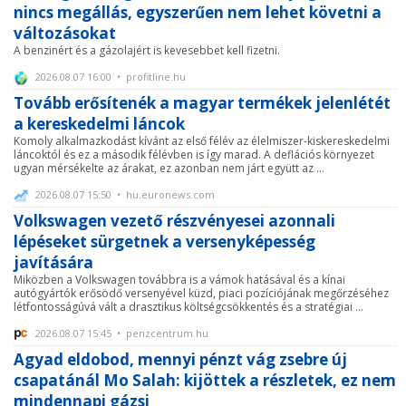
nincs megállás, egyszerűen nem lehet követni a
változásokat
A benzinért és a gázolajért is kevesebbet kell fizetni.
2026.08.07 16:00 • profitline.hu
Tovább erősítenék a magyar termékek jelenlétét
a kereskedelmi láncok
Komoly alkalmazkodást kívánt az első félév az élelmiszer-kiskereskedelmi
láncoktól és ez a második félévben is így marad. A deflációs környezet
ugyan mérsékelte az árakat, ez azonban nem járt együtt az ...
2026.08.07 15:50 • hu.euronews.com
Volkswagen vezető részvényesei azonnali
lépéseket sürgetnek a versenyképesség
javítására
Miközben a Volkswagen továbbra is a vámok hatásával és a kínai
autógyártók erősödő versenyével küzd, piaci pozíciójának megőrzéséhez
létfontosságúvá vált a drasztikus költségcsökkentés és a stratégiai ...
2026.08.07 15:45 • penzcentrum.hu
Agyad eldobod, mennyi pénzt vág zsebre új
csapatánál Mo Salah: kijöttek a részletek, ez nem
mindennapi gázsi