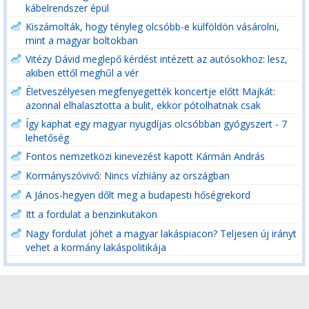
kábelrendszer épül
Kiszámolták, hogy tényleg olcsóbb-e külföldön vásárolni,
mint a magyar boltokban
Vitézy Dávid meglepő kérdést intézett az autósokhoz: lesz,
akiben ettől meghűl a vér
Életveszélyesen megfenyegették koncertje előtt Majkát:
azonnal elhalasztotta a bulit, ekkor pótolhatnak csak
Így kaphat egy magyar nyugdíjas olcsóbban gyógyszert - 7
lehetőség
Fontos nemzetközi kinevezést kapott Kármán András
Kormányszóvivő: Nincs vízhiány az országban
A János-hegyen dőlt meg a budapesti hőségrekord
Itt a fordulat a benzinkutakon
Nagy fordulat jöhet a magyar lakáspiacon? Teljesen új irányt
vehet a kormány lakáspolitikája