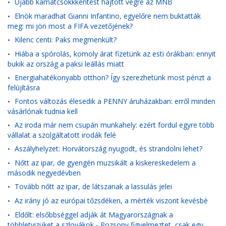
Újabb kamatcsökkkentést hajtott végre az MNB
•
Elnök maradhat Gianni Infantino, egyelőre nem buktatták
•
meg: mi jön most a FIFA vezetőjének?
Kilenc centi: Paks megmenkült?
•
Hiába a spórolás, komoly árat fizetünk az esti órákban: ennyit
•
bukik az ország a paksi leállás miatt
Energiahatékonyabb otthon? Így szerezhetünk most pénzt a
•
felújításra
Fontos változás élesedik a PENNY áruházakban: erről minden
•
vásárlónak tudnia kell
Az iroda már nem csupán munkahely: ezért fordul egyre több
•
vállalat a szolgáltatott irodák felé
Aszályhelyzet: Horvátország nyugodt, és strandolni lehet?
•
Nőtt az ipar, de gyengén muzsikált a kiskereskedelem a
•
második negyedévben
Tovább nőtt az ipar, de látszanak a lassulás jelei
•
Az irány jó az európai tőzsdéken, a mérték viszont kevésbé
•
Eldőlt: elsőbbséggel adják át Magyarországnak a
•
többletvizüket a szlovákok - Pozsony figyelmeztet, csak egy