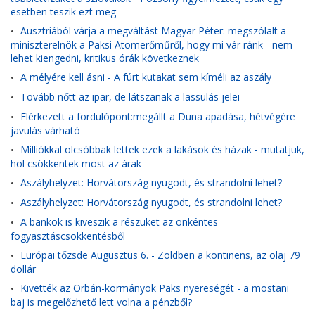
esetben teszik ezt meg
Ausztriából várja a megváltást Magyar Péter: megszólalt a
•
miniszterelnök a Paksi Atomerőműről, hogy mi vár ránk - nem
lehet kiengedni, kritikus órák következnek
A mélyére kell ásni - A fúrt kutakat sem kíméli az aszály
•
Tovább nőtt az ipar, de látszanak a lassulás jelei
•
Elérkezett a fordulópont:megállt a Duna apadása, hétvégére
•
javulás várható
Milliókkal olcsóbbak lettek ezek a lakások és házak - mutatjuk,
•
hol csökkentek most az árak
Aszályhelyzet: Horvátország nyugodt, és strandolni lehet?
•
Aszályhelyzet: Horvátország nyugodt, és strandolni lehet?
•
A bankok is kiveszik a részüket az önkéntes
•
fogyasztáscsökkentésből
Európai tőzsde Augusztus 6. - Zöldben a kontinens, az olaj 79
•
dollár
Kivették az Orbán-kormányok Paks nyereségét - a mostani
•
baj is megelőzhető lett volna a pénzből?