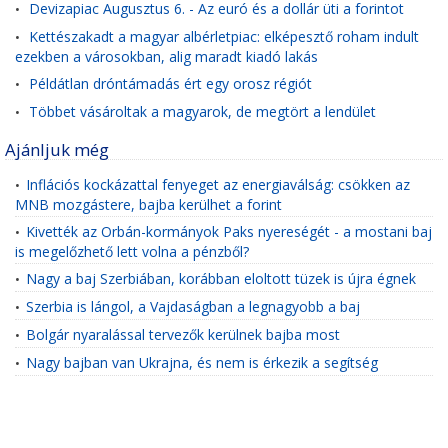
Devizapiac Augusztus 6. - Az euró és a dollár üti a forintot
•
Kettészakadt a magyar albérletpiac: elképesztő roham indult
•
ezekben a városokban, alig maradt kiadó lakás
Példátlan dróntámadás ért egy orosz régiót
•
Többet vásároltak a magyarok, de megtört a lendület
•
Ajánljuk még
Inflációs kockázattal fenyeget az energiaválság: csökken az
•
MNB mozgástere, bajba kerülhet a forint
Kivették az Orbán-kormányok Paks nyereségét - a mostani baj
•
is megelőzhető lett volna a pénzből?
Nagy a baj Szerbiában, korábban eloltott tüzek is újra égnek
•
Szerbia is lángol, a Vajdaságban a legnagyobb a baj
•
Bolgár nyaralással tervezők kerülnek bajba most
•
Nagy bajban van Ukrajna, és nem is érkezik a segítség
•