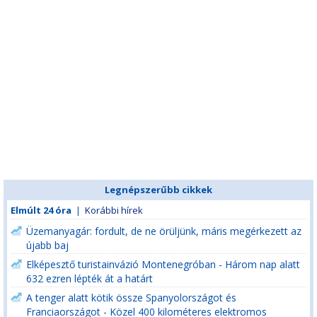
Legnépszerűbb cikkek
Elmúlt 24 óra
|
Korábbi hírek
Üzemanyagár: fordult, de ne örüljünk, máris megérkezett az
újabb baj
Elképesztő turistainvázió Montenegróban - Három nap alatt
632 ezren lépték át a határt
A tenger alatt kötik össze Spanyolországot és
Franciaországot - Közel 400 kilométeres elektromos