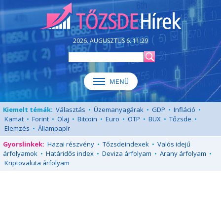
2026. AUGUSZTUS 6. 11:29
Kiemelt témák:
Választás
•
Üzemanyagárak
•
GDP
•
Infláció
•
Kamat
•
Forint
•
Olaj
•
Bitcoin
•
Euro
•
OTP
•
BUX
•
Tőzsde
•
Elemzés
•
Állampapír
Gyorslinkek:
Hazai részvény
•
Tőzsdeindexek
•
Valós idejű
árfolyamok
•
Határidős index
•
Deviza árfolyam
•
Arany árfolyam
•
Kriptovaluta árfolyam