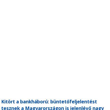
Kitört a bankháború: büntetőfeljelentést
tesznek a Magyarországon is jelenlévő nagy