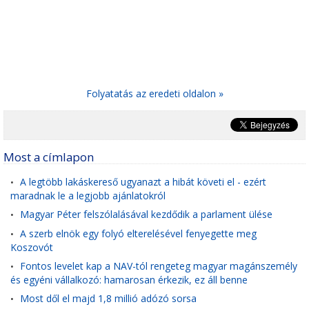
Folyatatás az eredeti oldalon »
Most a címlapon
A legtöbb lakáskereső ugyanazt a hibát követi el - ezért
•
maradnak le a legjobb ajánlatokról
Magyar Péter felszólalásával kezdődik a parlament ülése
•
A szerb elnök egy folyó elterelésével fenyegette meg
•
Koszovót
Fontos levelet kap a NAV-tól rengeteg magyar magánszemély
•
és egyéni vállalkozó: hamarosan érkezik, ez áll benne
Most dől el majd 1,8 millió adózó sorsa
•