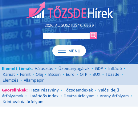
2026. AUGUSZTUS 10. 09:39
Kiemelt témák:
Választás
•
Üzemanyagárak
•
GDP
•
Infláció
•
Kamat
•
Forint
•
Olaj
•
Bitcoin
•
Euro
•
OTP
•
BUX
•
Tőzsde
•
Elemzés
•
Állampapír
Gyorslinkek:
Hazai részvény
•
Tőzsdeindexek
•
Valós idejű
árfolyamok
•
Határidős index
•
Deviza árfolyam
•
Arany árfolyam
•
Kriptovaluta árfolyam