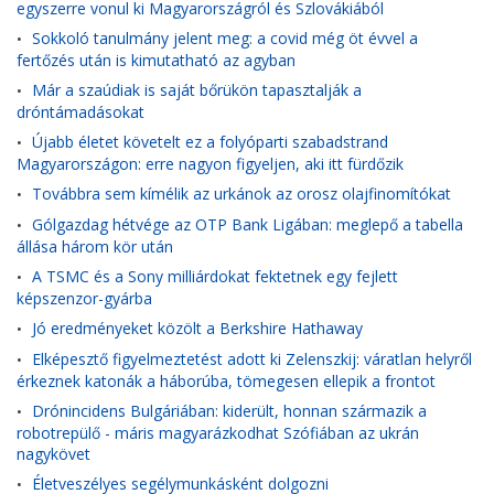
egyszerre vonul ki Magyarországról és Szlovákiából
Sokkoló tanulmány jelent meg: a covid még öt évvel a
•
fertőzés után is kimutatható az agyban
Már a szaúdiak is saját bőrükön tapasztalják a
•
dróntámadásokat
Újabb életet követelt ez a folyóparti szabadstrand
•
Magyarországon: erre nagyon figyeljen, aki itt fürdőzik
Továbbra sem kímélik az urkánok az orosz olajfinomítókat
•
Gólgazdag hétvége az OTP Bank Ligában: meglepő a tabella
•
állása három kör után
A TSMC és a Sony milliárdokat fektetnek egy fejlett
•
képszenzor-gyárba
Jó eredményeket közölt a Berkshire Hathaway
•
Elképesztő figyelmeztetést adott ki Zelenszkij: váratlan helyről
•
érkeznek katonák a háborúba, tömegesen ellepik a frontot
Drónincidens Bulgáriában: kiderült, honnan származik a
•
robotrepülő - máris magyarázkodhat Szófiában az ukrán
nagykövet
Életveszélyes segélymunkásként dolgozni
•