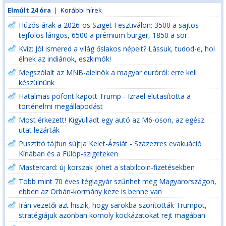
Elmúlt 24 óra
|
Korábbi hírek
Húzós árak a 2026-os Sziget Fesztiválon: 3500 a sajtos-
tejfölös lángos, 6500 a prémium burger, 1850 a sör
Kvíz: Jól ismered a világ őslakos népeit? Lássuk, tudod-e, hol
élnek az indiánok, eszkimók!
Megszólalt az MNB-alelnök a magyar euróról: erre kell
készülnünk
Hatalmas pofont kapott Trump - Izrael elutasította a
történelmi megállapodást
Most érkezett! Kigyulladt egy autó az M6-oson, az egész
utat lezárták
Pusztító tájfun sújtja Kelet-Ázsiát - Százezres evakuáció
Kínában és a Fülöp-szigeteken
Mastercard: új korszak jöhet a stabilcoin-fizetésekben
Több mint 70 éves téglagyár szűnhet meg Magyarországon,
ebben az Orbán-kormány keze is benne van
Irán vezetői azt hiszik, hogy sarokba szorították Trumpot,
stratégiájuk azonban komoly kockázatokat rejt magában