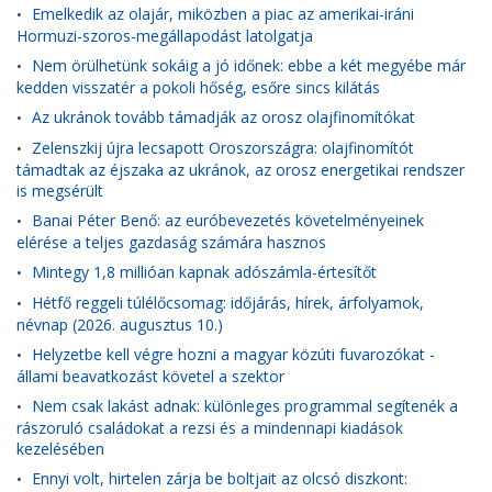
Emelkedik az olajár, miközben a piac az amerikai-iráni
•
Hormuzi-szoros-megállapodást latolgatja
Nem örülhetünk sokáig a jó időnek: ebbe a két megyébe már
•
kedden visszatér a pokoli hőség, esőre sincs kilátás
Az ukránok tovább támadják az orosz olajfinomítókat
•
Zelenszkij újra lecsapott Oroszországra: olajfinomítót
•
támadtak az éjszaka az ukránok, az orosz energetikai rendszer
is megsérült
Banai Péter Benő: az euróbevezetés követelményeinek
•
elérése a teljes gazdaság számára hasznos
Mintegy 1,8 millióan kapnak adószámla-értesítőt
•
Hétfő reggeli túlélőcsomag: időjárás, hírek, árfolyamok,
•
névnap (2026. augusztus 10.)
Helyzetbe kell végre hozni a magyar közúti fuvarozókat -
•
állami beavatkozást követel a szektor
Nem csak lakást adnak: különleges programmal segítenék a
•
rászoruló családokat a rezsi és a mindennapi kiadások
kezelésében
Ennyi volt, hirtelen zárja be boltjait az olcsó diszkont:
•