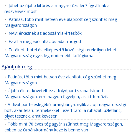
Jöhet az újabb kitörés a magyar tőzsdén? Így állnak a
•
részvények most
Patinás, több mint hetven éve alapított cég szűnhet meg
•
Magyarországon
NAV: érkeznek az adószámla-értesítők
•
Ez áll a meglepő inflációs adat mögött
•
Tetőkert, hotel és elképesztő közösségi terek: ilyen lehet
•
Magyarország egyik legmodernebb kollégiuma
Ajánljuk még
Patinás, több mint hetven éve alapított cég szűnhet meg
•
Magyarországon
Újabb életet követelt ez a folyóparti szabadstrand
•
Magyarországon: erre nagyon figyeljen, aki itt fürdőzik
A divatipar feleslegéből aranybánya: nyílik az új magyarországi
•
bolt, akár félárú termékekkel - ezért tarol a ruházati üzletlánc,
olyat tesznek, amit kevesen
Több mint 70 éves téglagyár szűnhet meg Magyarországon,
•
ebben az Orbán-kormány keze is benne van