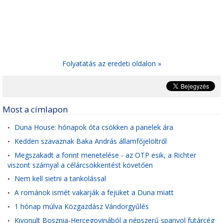
Folyatatás az eredeti oldalon »
Most a címlapon
Duna House: hónapok óta csökken a panelek ára
•
Kedden szavaznak Baka András államfőjelöltről
•
Megszakadt a forint menetelése - az OTP esik, a Richter
•
viszont szárnyal a célárcsökkentést követően
Nem kell sietni a tankolással
•
A románok ismét vakarják a fejüket a Duna miatt
•
1 hónap múlva Közgazdász Vándorgyűlés
•
Kivonult Bosznia-Hercegovinából a népszerű spanyol futárcég
•