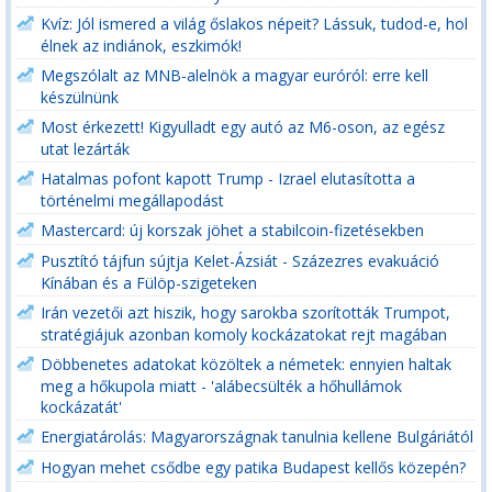
Kvíz: Jól ismered a világ őslakos népeit? Lássuk, tudod-e, hol
élnek az indiánok, eszkimók!
Megszólalt az MNB-alelnök a magyar euróról: erre kell
készülnünk
Most érkezett! Kigyulladt egy autó az M6-oson, az egész
utat lezárták
Hatalmas pofont kapott Trump - Izrael elutasította a
történelmi megállapodást
Mastercard: új korszak jöhet a stabilcoin-fizetésekben
Pusztító tájfun sújtja Kelet-Ázsiát - Százezres evakuáció
Kínában és a Fülöp-szigeteken
Irán vezetői azt hiszik, hogy sarokba szorították Trumpot,
stratégiájuk azonban komoly kockázatokat rejt magában
Döbbenetes adatokat közöltek a németek: ennyien haltak
meg a hőkupola miatt - 'alábecsülték a hőhullámok
kockázatát'
Energiatárolás: Magyarországnak tanulnia kellene Bulgáriától
Hogyan mehet csődbe egy patika Budapest kellős közepén?