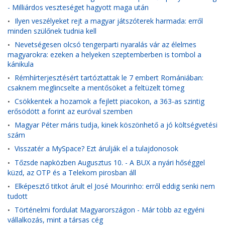
- Milliárdos veszteséget hagyott maga után
Ilyen veszélyeket rejt a magyar játszóterek harmada: erről
•
minden szülőnek tudnia kell
Nevetségesen olcsó tengerparti nyaralás vár az élelmes
•
magyarokra: ezeken a helyeken szeptemberben is tombol a
kánikula
Rémhírterjesztésért tartóztattak le 7 embert Romániában:
•
csaknem meglincselte a mentősöket a feltüzelt tömeg
Csökkentek a hozamok a fejlett piacokon, a 363-as szintig
•
erősödött a forint az euróval szemben
Magyar Péter máris tudja, kinek köszönhető a jó költségvetési
•
szám
Visszatér a MySpace? Ezt árulják el a tulajdonosok
•
Tőzsde napközben Augusztus 10. - A BUX a nyári hőséggel
•
küzd, az OTP és a Telekom pirosban áll
Elképesztő titkot árult el José Mourinho: erről eddig senki nem
•
tudott
Történelmi fordulat Magyarországon - Már több az egyéni
•
vállalkozás, mint a társas cég