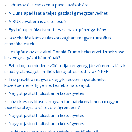
Hónapok óta csökken a panel lakások ára
•
A Duna apadását a teljes gazdaság megszenvedheti
•
A BUX továbbra is alulteljesítő
•
Egy hónap múlva ismert lesz a hazai pénzügyi irány
•
Közlekedési káosz Olaszországban: magyar turisták is
•
csapdába estek
Lesöpörte az asztalról Donald Trump béketervét Izrael: sose
•
lesz vége a gázai háborúnak?
Ezt jobb, ha minden szülő tudja: rengeteg játszótéren találtak
•
szabálytalanságot - milliós bírságot osztott ki az NKFH
Tűz pusztít a magyarok egyik kedvenc nyaralóhelye
•
közelében: erre figyelmeztetnek a hatóságok
Nagyot javított júliusban a költségvetés
•
Illúziók és realitások: hogyan tud hatékony lenni a magyar
•
exportstratégia a változó világrendben?
Nagyot javított júliusban a költségvetés
•
Nagyot javított júliusban a költségvetés
•
Kedden szavaznak Baka András államfőjelöltről