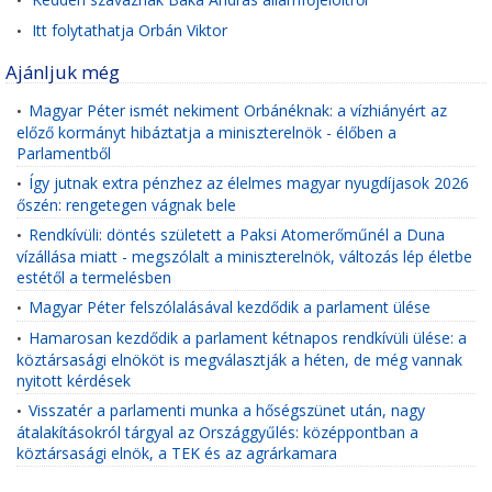
•
Itt folytathatja Orbán Viktor
•
Ajánljuk még
Magyar Péter ismét nekiment Orbánéknak: a vízhiányért az
•
előző kormányt hibáztatja a miniszterelnök - élőben a
Parlamentből
Így jutnak extra pénzhez az élelmes magyar nyugdíjasok 2026
•
őszén: rengetegen vágnak bele
Rendkívüli: döntés született a Paksi Atomerőműnél a Duna
•
vízállása miatt - megszólalt a miniszterelnök, változás lép életbe
estétől a termelésben
Magyar Péter felszólalásával kezdődik a parlament ülése
•
Hamarosan kezdődik a parlament kétnapos rendkívüli ülése: a
•
köztársasági elnököt is megválasztják a héten, de még vannak
nyitott kérdések
Visszatér a parlamenti munka a hőségszünet után, nagy
•
átalakításokról tárgyal az Országgyűlés: középpontban a
köztársasági elnök, a TEK és az agrárkamara