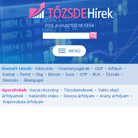
2026. AUGUSZTUS 10. 13:54
Kiemelt témák:
Választás
•
Üzemanyagárak
•
GDP
•
Infláció
•
Kamat
•
Forint
•
Olaj
•
Bitcoin
•
Euro
•
OTP
•
BUX
•
Tőzsde
•
Elemzés
•
Állampapír
Gyorslinkek:
Hazai részvény
•
Tőzsdeindexek
•
Valós idejű
árfolyamok
•
Határidős index
•
Deviza árfolyam
•
Arany árfolyam
•
Kriptovaluta árfolyam