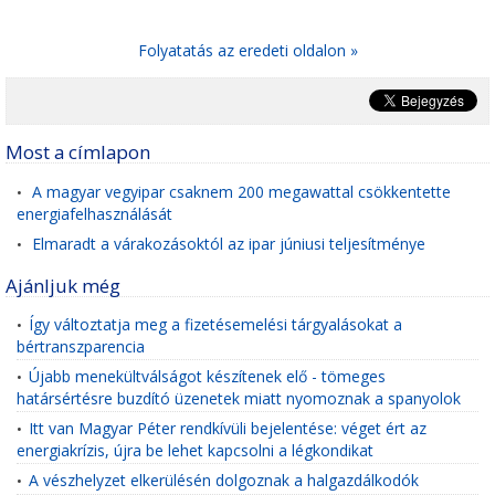
Folyatatás az eredeti oldalon »
Most a címlapon
A magyar vegyipar csaknem 200 megawattal csökkentette
•
energiafelhasználását
Elmaradt a várakozásoktól az ipar júniusi teljesítménye
•
Ajánljuk még
Így változtatja meg a fizetésemelési tárgyalásokat a
•
bértranszparencia
Újabb menekültválságot készítenek elő - tömeges
•
határsértésre buzdító üzenetek miatt nyomoznak a spanyolok
Itt van Magyar Péter rendkívüli bejelentése: véget ért az
•
energiakrízis, újra be lehet kapcsolni a légkondikat
A vészhelyzet elkerülésén dolgoznak a halgazdálkodók
•