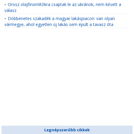
Orosz olajfinomítókra csaptak le az ukránok, nem késett a
•
válasz
Döbbenetes szakadék a magyar lakáspiacon: van olyan
•
vármegye, ahol egyetlen új lakás sem épült a tavasz óta
Legnépszerűbb cikkek