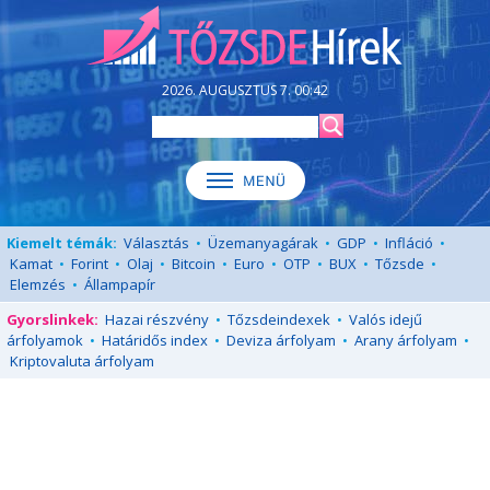
2026. AUGUSZTUS 7. 00:42
Kiemelt témák:
Választás
•
Üzemanyagárak
•
GDP
•
Infláció
•
Kamat
•
Forint
•
Olaj
•
Bitcoin
•
Euro
•
OTP
•
BUX
•
Tőzsde
•
Elemzés
•
Állampapír
Gyorslinkek:
Hazai részvény
•
Tőzsdeindexek
•
Valós idejű
árfolyamok
•
Határidős index
•
Deviza árfolyam
•
Arany árfolyam
•
Kriptovaluta árfolyam