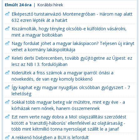
Elmúlt 24 óra
|
Korábbi hírek
Elképesztő turistainvázió Montenegróban - Három nap alatt
632 ezren lépték át a határt
Kiszámolták, hogy tényleg olcsóbb-e külföldön vásárolni,
mint a magyar boltokban
Nagy fordulat jöhet a magyar lakáspiacon? Teljesen új irányt
vehet a kormány lakáspolitikája
Keleti derbi Debrecenben, tovább gyűjtögetne az Újpest: ez
lesz az NB I 3. fordulójában
Kiderültek a friss számok a magyar iparról: óriási a
növekedés, de van egy komoly bökkenő
Így kaphat egy magyar nyugdíjas olcsóbban gyógyszert - 7
lehetőség
Sokkal több magyar beteg vár műtétre, mint egy éve - a
kórházak nem nőnek, hanem összemennek
Ezt nem verte nagy dobra a Mol: olajszállítási szerződést
kötött a 'tranzitdíj-háborús' ellenfelével az olajtársaság -
több mint kétmillió tonna nyersolajat szállít le a Janaf
A rekkenő hőségben a BUX is lefordult