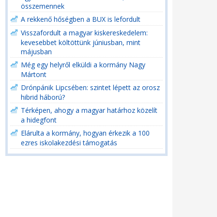
összemennek
A rekkenő hőségben a BUX is lefordult
Visszafordult a magyar kiskereskedelem:
kevesebbet költöttünk júniusban, mint
májusban
Még egy helyről elküldi a kormány Nagy
Mártont
Drónpánik Lipcsében: szintet lépett az orosz
hibrid háború?
Térképen, ahogy a magyar határhoz közelít
a hidegfont
Elárulta a kormány, hogyan érkezik a 100
ezres iskolakezdési támogatás