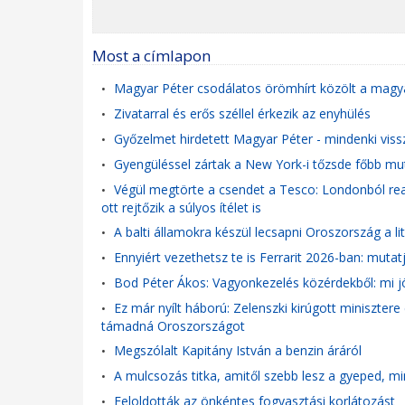
Most a címlapon
Magyar Péter csodálatos örömhírt közölt a magy
•
Zivatarral és erős széllel érkezik az enyhülés
•
Győzelmet hirdetett Magyar Péter - mindenki vis
•
Gyengüléssel zártak a New York-i tőzsde főbb mu
•
Végül megtörte a csendet a Tesco: Londonból reag
•
ott rejtőzik a súlyos ítélet is
A balti államokra készül lecsapni Oroszország a lit
•
Ennyiért vezethetsz te is Ferrarit 2026-ban: mutatj
•
Bod Péter Ákos: Vagyonkezelés közérdekből: mi j
•
Ez már nyílt háború: Zelenszki kirúgott minisztere
•
támadná Oroszországot
Megszólalt Kapitány István a benzin áráról
•
A mulcsozás titka, amitől szebb lesz a gyeped, mi
•
Feloldották az önkéntes fogyasztási korlátozást
•