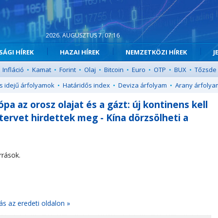
2026. AUGUSZTUS 7. 07:16
ÁGI HÍREK
HAZAI HÍREK
NEMZETKÖZI HÍREK
J
Infláció
•
Kamat
•
Forint
•
Olaj
•
Bitcoin
•
Euro
•
OTP
•
BUX
•
Tőzsde
s idejű árfolyamok
•
Határidős index
•
Deviza árfolyam
•
Arany árfolya
pa az orosz olajat és a gázt: új kontinens kell
 tervet hirdettek meg - Kína dörzsölheti a
rrások.
ás az eredeti oldalon »