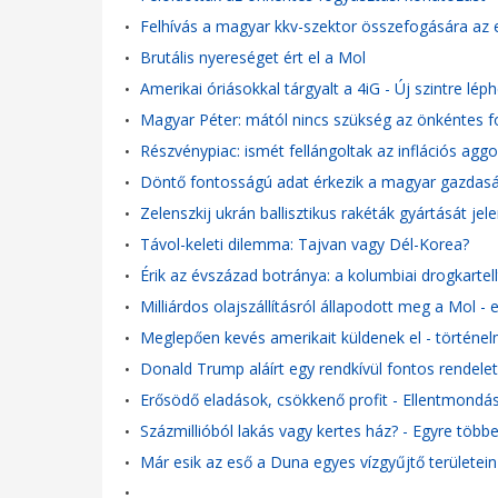
Felhívás a magyar kkv-szektor összefogására az e
•
Brutális nyereséget ért el a Mol
•
Amerikai óriásokkal tárgyalt a 4iG - Új szintre léph
•
Magyar Péter: mától nincs szükség az önkéntes 
•
Részvénypiac: ismét fellángoltak az inflációs a
•
Döntő fontosságú adat érkezik a magyar gazdasá
•
Zelenszkij ukrán ballisztikus rakéták gyártását je
•
Távol-keleti dilemma: Tajvan vagy Dél-Korea?
•
Érik az évszázad botránya: a kolumbiai drogkartel
•
Milliárdos olajszállításról állapodott meg a Mol -
•
Meglepően kevés amerikait küldenek el - történe
•
Donald Trump aláírt egy rendkívül fontos rendelet
•
Erősödő eladások, csökkenő profit - Ellentmondás
•
Százmillióból lakás vagy kertes ház? - Egyre több
•
Már esik az eső a Duna egyes vízgyűjtő területein
•
•