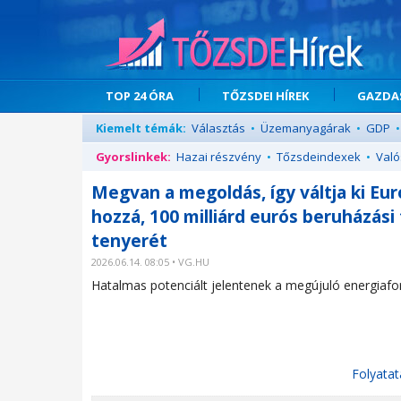
TOP 24 ÓRA
TŐZSDEI HÍREK
GAZDAS
Kiemelt témák:
Választás
•
Üzemanyagárak
•
GDP
•
Gyorslinkek:
Hazai részvény
•
Tőzsdeindexek
•
Való
Megvan a megoldás, így váltja ki Euró
hozzá, 100 milliárd eurós beruházási
tenyerét
2026.06.14. 08:05 • VG.HU
Hatalmas potenciált jelentenek a megújuló energiafo
Folyatat