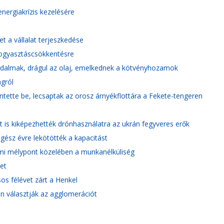
nergiakrízis kezelésére
et a vállalat terjeszkedése
fogyasztáscsökkentésre
ggodalmak, drágul az olaj, emelkednek a kötvényhozamok
gról
lentette be, lecsaptak az orosz árnyékflottára a Fekete-tengeren
lt is kiképezhették drónhasználatra az ukrán fegyveres erők
 egész évre lekötötték a kapacitást
lmi mélypont közelében a munkanélküliség
et
os félévet zárt a Henkel
en választják az agglomerációt