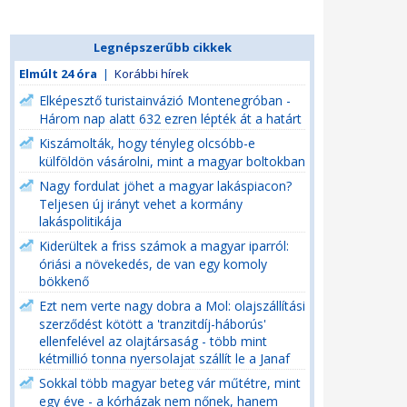
Legnépszerűbb cikkek
Elmúlt 24 óra
|
Korábbi hírek
Elképesztő turistainvázió Montenegróban -
Három nap alatt 632 ezren lépték át a határt
Kiszámolták, hogy tényleg olcsóbb-e
külföldön vásárolni, mint a magyar boltokban
Nagy fordulat jöhet a magyar lakáspiacon?
Teljesen új irányt vehet a kormány
lakáspolitikája
Kiderültek a friss számok a magyar iparról:
óriási a növekedés, de van egy komoly
bökkenő
Ezt nem verte nagy dobra a Mol: olajszállítási
szerződést kötött a 'tranzitdíj-háborús'
ellenfelével az olajtársaság - több mint
kétmillió tonna nyersolajat szállít le a Janaf
Sokkal több magyar beteg vár műtétre, mint
egy éve - a kórházak nem nőnek, hanem