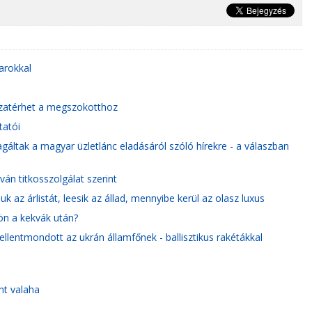
arokkal
szatérhet a megszokotthoz
tatói
áltak a magyar üzletlánc eladásáról szóló hírekre - a válaszban
ván titkosszolgálat szerint
uk az árlistát, leesik az állad, mennyibe kerül az olasz luxus
ön a kekvák után?
 ellentmondott az ukrán államfőnek - ballisztikus rakétákkal
nt valaha