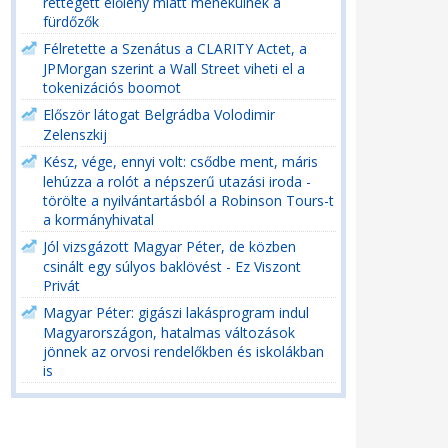
rettegett élőlény miatt menekülnek a
fürdőzők
Félretette a Szenátus a CLARITY Actet, a
JPMorgan szerint a Wall Street viheti el a
tokenizációs boomot
Először látogat Belgrádba Volodimir
Zelenszkij
Kész, vége, ennyi volt: csődbe ment, máris
lehúzza a rolót a népszerű utazási iroda -
törölte a nyilvántartásból a Robinson Tours-t
a kormányhivatal
Jól vizsgázott Magyar Péter, de közben
csinált egy súlyos baklövést - Ez Viszont
Privát
Magyar Péter: gigászi lakásprogram indul
Magyarországon, hatalmas változások
jönnek az orvosi rendelőkben és iskolákban
is