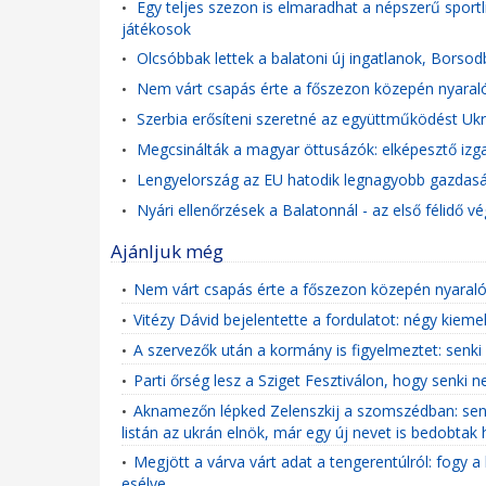
Egy teljes szezon is elmaradhat a népszerű sportl
•
játékosok
Olcsóbbak lettek a balatoni új ingatlanok, Bors
•
Nem várt csapás érte a főszezon közepén nyaralók
•
Szerbia erősíteni szeretné az együttműködést Ukr
•
Megcsinálták a magyar öttusázók: elképesztő izg
•
Lengyelország az EU hatodik legnagyobb gazdasá
•
Nyári ellenőrzések a Balatonnál - az első félidő v
•
Ajánljuk még
Nem várt csapás érte a főszezon közepén nyaralók
•
Vitézy Dávid bejelentette a fordulatot: négy kieme
•
A szervezők után a kormány is figyelmeztet: senki 
•
Parti őrség lesz a Sziget Fesztiválon, hogy senki 
•
Aknamezőn lépked Zelenszkij a szomszédban: senki 
•
listán az ukrán elnök, már egy új nevet is bedobtak 
Megjött a várva várt adat a tengerentúlról: fogy 
•
esélye