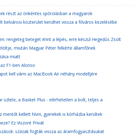
tek részt az önkéntes spórolásban a magyarok
lt belvárosi közterület kerülhet vissza a főváros kezelésébe
n: rengeteg beteget érint a lépés, erre készül Hegedűs Zsolt
jelöltje, miután Magyar Péter felkérte államfőnek
ázása miatt
 az F1-ben Alonso
pot kell várni az MacBook Air néhány modelljére
üzlete, a Basket Plus - elérhetetlen a bolt, teljes a
z mentőt kellett hívni, gyerekek is kórházba kerültek
eze? Ez Viszont Privát
ozások: százak fogták vissza az áramfogyasztásukat