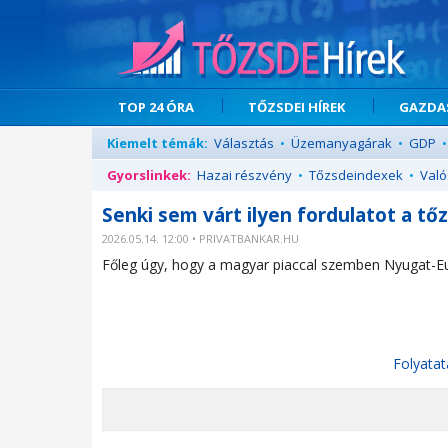
TOP 24 ÓRA
TŐZSDEI HÍREK
GAZDAS
Kiemelt témák:
Választás
•
Üzemanyagárak
•
GDP
•
Gyorslinkek:
Hazai részvény
•
Tőzsdeindexek
•
Való
Senki sem várt ilyen fordulatot a tő
2026.05.14. 12:00 • PRIVATBANKAR.HU
Főleg úgy, hogy a magyar piaccal szemben Nyugat-E
Folyatat