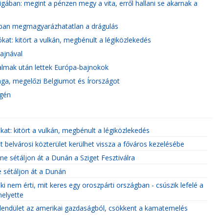
igában: megint a pénzen megy a vita, erről hallani se akarnak a
odban megmagyarázhatatlan a drágulás
at: kitört a vulkán, megbénult a légiközlekedés
ajnával
almak után lettek Európa-bajnokok
ga, megelőzi Belgiumot és Írországot
égén
at: kitört a vulkán, megbénult a légiközlekedés
lt belvárosi közterület kerülhet vissza a főváros kezelésébe
ne sétáljon át a Dunán a Sziget Fesztiválra
ne sétáljon át a Dunán
nem érti, mit keres egy oroszpárti országban - csúszik lefelé a
helyette
a lendület az amerikai gazdaságból, csökkent a kamatemelés