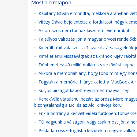
Most a címlapon
Kapitány István elmondta, mekkora arányban vet
•
Vitézy Dávid bejelentette a fordulatot: négy kieme
•
Az oroszok nem tudnak kiszeretni Vietnámból
•
Fajsúlyos változás jön a magyar orvosi rendelőkbe
•
Kiderült, mit válaszolt a Tisza köztársaságielnök-
•
Kíméletlenül visszavágtak az ukránok Kijev rakét
•
Döbbenetes: 40 millió dolláros szerződést kaphat
•
Akkora a memóriahiány, hogy több mint egy hóna
•
Fogytán a memória, hiánycikk lett a MacBook Air
•
Súlyos bírságot kapott egy ismert magyar cég
•
Rendkívüli: váratlanul bezárt az orosz Mere magyar 
•
bizonytalanság a Lidl és az Aldi kihívója körül
Érik a botrány a kedvelt vidéki fürdőben: többekhe
•
Túl vagyunk a válságon, vagy csak most jön a neh
•
Példátlan összefogásba kezdtek a magyar vállalk
•