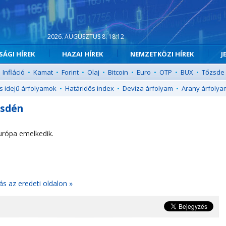
2026. AUGUSZTUS 8. 18:12
ÁGI HÍREK
HAZAI HÍREK
NEMZETKÖZI HÍREK
J
Infláció
•
Kamat
•
Forint
•
Olaj
•
Bitcoin
•
Euro
•
OTP
•
BUX
•
Tőzsde
s idejű árfolyamok
•
Határidős index
•
Deviza árfolyam
•
Arany árfolya
zsdén
urópa emelkedik.
ás az eredeti oldalon »