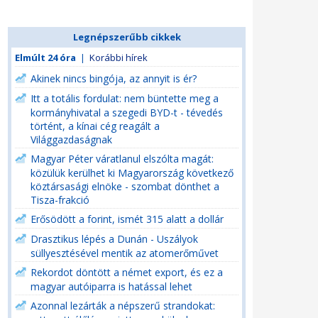
Legnépszerűbb cikkek
Elmúlt 24 óra
|
Korábbi hírek
Akinek nincs bingója, az annyit is ér?
Itt a totális fordulat: nem büntette meg a
kormányhivatal a szegedi BYD-t - tévedés
történt, a kínai cég reagált a
Világgazdaságnak
Magyar Péter váratlanul elszólta magát:
közülük kerülhet ki Magyarország következő
köztársasági elnöke - szombat dönthet a
Tisza-frakció
Erősödött a forint, ismét 315 alatt a dollár
Drasztikus lépés a Dunán - Uszályok
süllyesztésével mentik az atomerőművet
Rekordot döntött a német export, és ez a
magyar autóiparra is hatással lehet
Azonnal lezárták a népszerű strandokat: