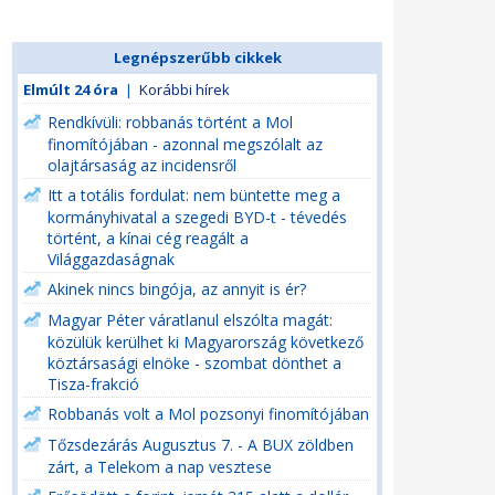
Legnépszerűbb cikkek
Elmúlt 24 óra
|
Korábbi hírek
Rendkívüli: robbanás történt a Mol
finomítójában - azonnal megszólalt az
olajtársaság az incidensről
Itt a totális fordulat: nem büntette meg a
kormányhivatal a szegedi BYD-t - tévedés
történt, a kínai cég reagált a
Világgazdaságnak
Akinek nincs bingója, az annyit is ér?
Magyar Péter váratlanul elszólta magát:
közülük kerülhet ki Magyarország következő
köztársasági elnöke - szombat dönthet a
Tisza-frakció
Robbanás volt a Mol pozsonyi finomítójában
Tőzsdezárás Augusztus 7. - A BUX zöldben
zárt, a Telekom a nap vesztese