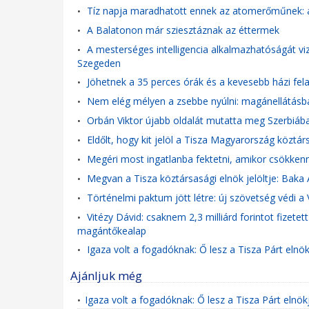
Tíz napja maradhatott ennek az atomerőműnek: a 
•
A Balatonon már sziesztáznak az éttermek
•
A mesterséges intelligencia alkalmazhatóságát viz
•
Szegeden
Jöhetnek a 35 perces órák és a kevesebb házi fel
•
Nem elég mélyen a zsebbe nyúlni: magánellátásban
•
Orbán Viktor újabb oldalát mutatta meg Szerbiába
•
Eldőlt, hogy kit jelöl a Tisza Magyarország köztá
•
Megéri most ingatlanba fektetni, amikor csökkenn
•
Megvan a Tisza köztársasági elnök jelöltje: Baka 
•
Történelmi paktum jött létre: új szövetség védi a
•
Vitézy Dávid: csaknem 2,3 milliárd forintot fizet
•
magántőkealap
Igaza volt a fogadóknak: Ő lesz a Tisza Párt elnök
•
Ajánljuk még
Igaza volt a fogadóknak: Ő lesz a Tisza Párt elnökj
•