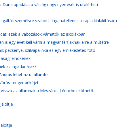
Duna apadása a válság nagy nyertesét is utolérheti
sgálták személyre szabott daganatellenes terápia kialakítására
adat: ezek a változások várhatók az iskolákban
 is egy évet kell várni a magyar férfiaknak erre a műtétre
n: pecsenye, szilvapálinka és egy emlékezetes fotó
rsasági elnökének
ek az ingatlanárak?
András lehet az új államfő
 Vörös-tenger békéjét
ett vissza az államnak a Mészáros Lőrinchez köthető
jelöltje
elöltje