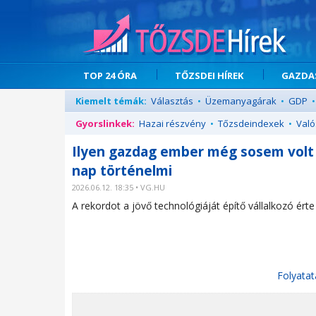
TOP 24 ÓRA
TŐZSDEI HÍREK
GAZDAS
Kiemelt témák:
Választás
•
Üzemanyagárak
•
GDP
•
Gyorslinkek:
Hazai részvény
•
Tőzsdeindexek
•
Való
Ilyen gazdag ember még sosem volt a 
nap történelmi
2026.06.12. 18:35 • VG.HU
A rekordot a jövő technológiáját építő vállalkozó érte 
Folyatat