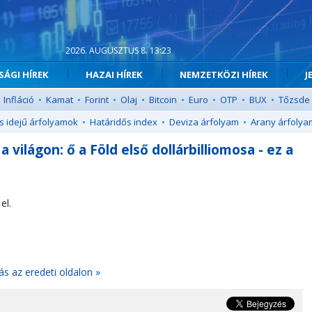
2026. AUGUSZTUS 8. 13:23
ÁGI HÍREK
HAZAI HÍREK
NEMZETKÖZI HÍREK
J
Infláció
•
Kamat
•
Forint
•
Olaj
•
Bitcoin
•
Euro
•
OTP
•
BUX
•
Tőzsde
s idejű árfolyamok
•
Határidős index
•
Deviza árfolyam
•
Arany árfolya
világon: ő a Föld első dollárbilliomosa - ez a
el.
ás az eredeti oldalon »