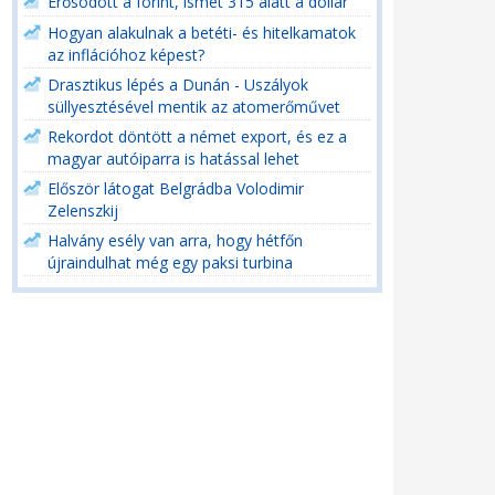
Erősödött a forint, ismét 315 alatt a dollár
Hogyan alakulnak a betéti- és hitelkamatok
az inflációhoz képest?
Drasztikus lépés a Dunán - Uszályok
süllyesztésével mentik az atomerőművet
Rekordot döntött a német export, és ez a
magyar autóiparra is hatással lehet
Először látogat Belgrádba Volodimir
Zelenszkij
Halvány esély van arra, hogy hétfőn
újraindulhat még egy paksi turbina