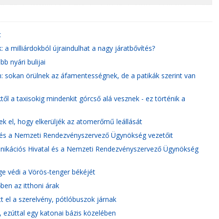
c
a milliárdokból újraindulhat a nagy járatbővítés?
b nyári bulijai
: sokan örülnek az áfamentességnek, de a patikák szerint van
ktől a taxisokig mindenkit górcső alá vesznek - ez történik a
ek el, hogy elkerüljék az atomerőmű leállását
és a Nemzeti Rendezvényszervező Ügynökség vezetőit
nikációs Hivatal és a Nemzeti Rendezvényszervező Ügynökség
 védi a Vörös-tenger békéjét
ben az itthoni árak
t el a szerelvény, pótlóbuszok járnak
ezúttal egy katonai bázis közelében