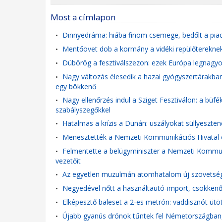
Most a címlapon
Dinnyedráma: hiába finom csemege, bedőlt a pia
•
Mentőövet dob a kormány a vidéki repülőtereknek: 
•
Dübörög a fesztiválszezon: ezek Európa legnagyob
•
Nagy változás élesedik a hazai gyógyszertárakban
•
egy bökkenő
Nagy ellenőrzés indul a Sziget Fesztiválon: a büfé
•
szabályszegőkkel
Hatalmas a krízis a Dunán: uszályokat süllyeszten
•
Menesztették a Nemzeti Kommunikációs Hivatal 
•
Felmentette a belügyminiszter a Nemzeti Kommu
•
vezetőit
Az egyetlen muzulmán atomhatalom új szövetsége
•
Negyedével nőtt a használtautó-import, csökkenő
•
Elképesztő baleset a 2-es metrón: vaddisznót ütöt
•
Újabb gyanús drónok tűntek fel Németországban, 
•